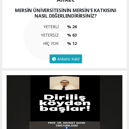
MERSİN ÜNİVERSİTESİNİN MERSİN'E KATKISINI
NASIL DEĞERLENDİRİRSİNİZ?
YETERLİ
% 26
YETERSİZ
% 63
HİÇ YOK
% 12
Ankete Katıl