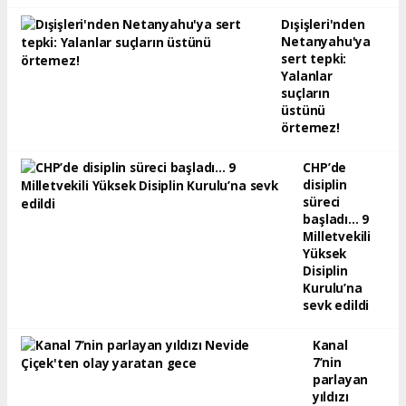
Dışişleri'nden
Netanyahu'ya
sert tepki:
Yalanlar
suçların
üstünü
örtemez!
CHP’de
disiplin
süreci
başladı... 9
Milletvekili
Yüksek
Disiplin
Kurulu’na
sevk edildi
Kanal
7’nin
parlayan
yıldızı