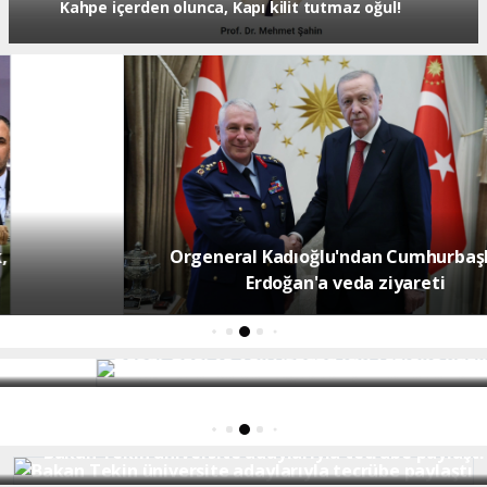
Kahpe içerden olunca, Kapı kilit tutmaz oğul!
Orgeneral Kadıoğlu'ndan Cumhurbaşkanı
Erdoğan'a veda ziyareti
Özgür Özel ve Veli Ağbaba için fezleke hazırlandı!
Bakan Tekin üniversite adaylarıyla tecrübe paylaştı