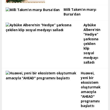
Milli Takım’ın marşı
Bursa’dan
Aybüke
Albere’nin
“Hediye”
şarkısına
çekilen
klip
sosyal
medyayı
salladı
Huawei,
yeni bir
ekosistem
oluşturmak
amacıyla
"AHEAD"
programını
başlattı