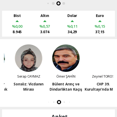
Bist
Altın
Dolar
Euro
%0,00
%0,57
%0,11
%0,15
8.945
3.074
34,29
37,15
Serap CAYMAZ
Ömer ŞAHİN
Zeynel TOROS
Sonsöz: Vicdanın
Bülent Arınç ve
CHP 39.
Mirası
Dindarlıktan Kaçış
Kurultayı’nda Mersin
Etkisi: Vahap
Seçer’in Ağırlığı Parti
Meclisi’ne Yansıdı
Anket