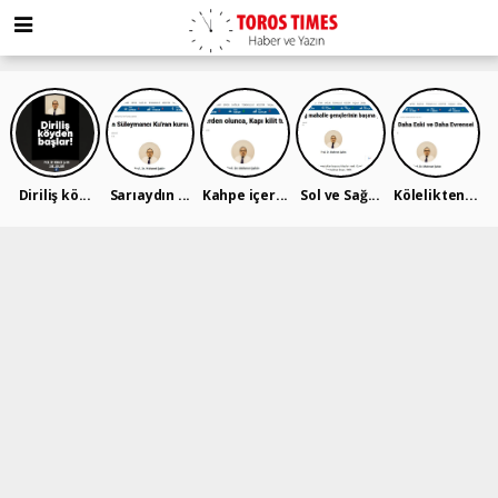
Diriliş kö...
Sarıaydın ...
Kahpe içer...
Sol ve Sağ...
Kölelikten...