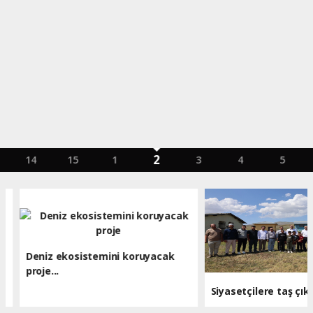
2
14
15
1
3
4
5
Deniz ekosistemini koruyacak
proje...
Siyasetçilere taş çıkarta