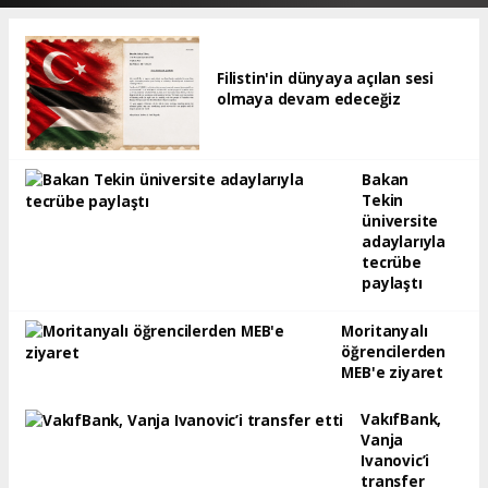
Filistin'in dünyaya açılan sesi
olmaya devam edeceğiz
Bakan
Tekin
üniversite
adaylarıyla
tecrübe
paylaştı
Moritanyalı
öğrencilerden
MEB'e ziyaret
VakıfBank,
Vanja
Ivanovic’i
transfer