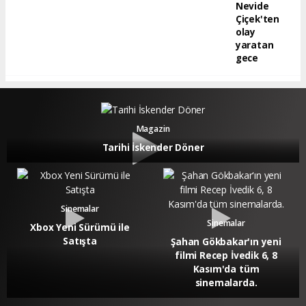
Nevide
Çiçek'ten
olay
yaratan
gece
Magazin
Tarihi İskender Döner
Sinemalar
Sinemalar
Xbox Yeni Sürümü ile
Satışta
Şahan Gökbakar'ın yeni
filmi Recep İvedik 6, 8
Kasım'da tüm
sinemalarda.