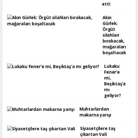
etti
Akın
Gürlek:
Örgüt
silahları
bırakacak,
mağaraları
boşaltacak
Lukaku
Fener’e
mi,
Beşiktaş’a
mı
geliyor?
Muhtarlardan
makarna yarışı
Siyasetçilere taş
çıkartan Vali