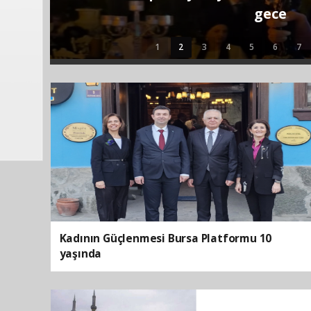
ILO’nun 114. Çalışma Konferans
1
2
3
4
5
6
7
Kadının Güçlenmesi Bursa Platformu 10
yaşında