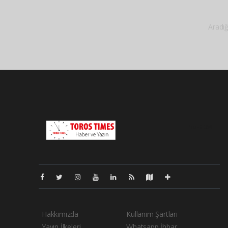
Aradığ
Pro-0.054
Hakkımızda
Kullanım Şartları
Yayın İlkeleri
Whatsapp İhbar