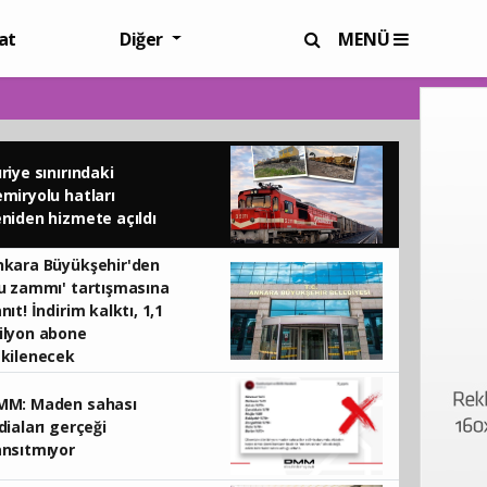
at
Diğer
MENÜ
riye sınırındaki
miryolu hatları
niden hizmete açıldı
nkara Büyükşehir'den
u zammı' tartışmasına
nıt! İndirim kalktı, 1,1
ilyon abone
tkilenecek
MM: Maden sahası
diaları gerçeği
ansıtmıyor
Otobüs bilet iptallerinde yeni hak! Sefer b