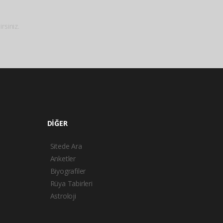
rsiniz.
DİĞER
Sitede Ara
Anketler
Biyografiler
Rüya Tabirleri
Astroloji