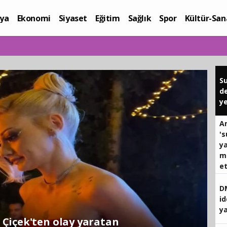
ya
Ekonomi
Siyaset
Eğitim
Sağlık
Spor
Kültür-San
i
Yaşam
Su
de
ye
A
's
ya
m
e
D
id
y