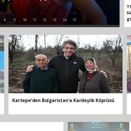
ı Cenevre’de başladı
TS
Si
g
8
9
10
11
12
13
14
15
Kartepe'den Bulgaristan'a Kardeşlik Köprüsü