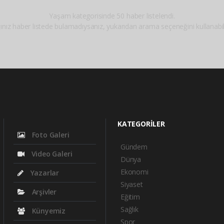
Yaşam kategorisinde 50 haber listelendi.
ınız haber listede bulamadıysanız, yukarıdan arama seçeneğini kullanabili
KATEGORİLER
Foto Galeri
Gündem
Video Galeri
Dünya
Ekonomi
Yazarlar
Siyaset
Arşivler
Eğitim
Sağlık
Künyemiz
Spor