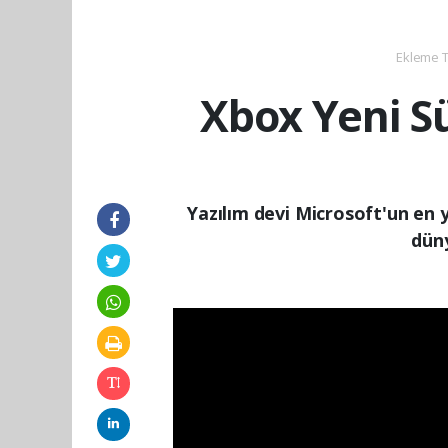
Ekleme Ta
Xbox Yeni Sü
Yazılım devi Microsoft'un en
düny