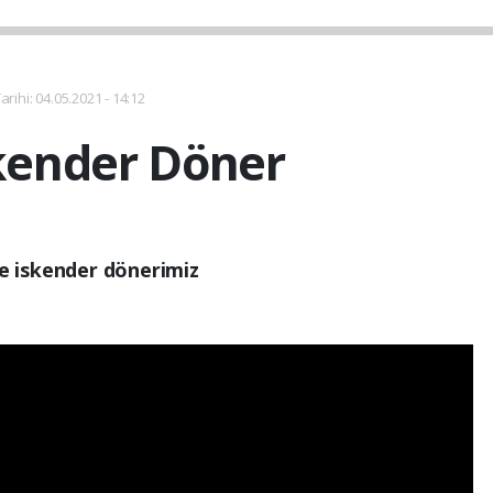
rihi: 04.05.2021 - 14:12
skender Döner
te iskender dönerimiz