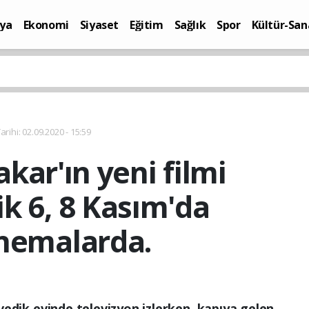
ya
Ekonomi
Siyaset
Eğitim
Sağlık
Spor
Kültür-San
i
Yaşam
rihi: 02.09.2020 - 15:59
ar'ın yeni filmi
k 6, 8 Kasım'da
nemalarda.
edik evinde televizyon izlerken, kapıya gelen