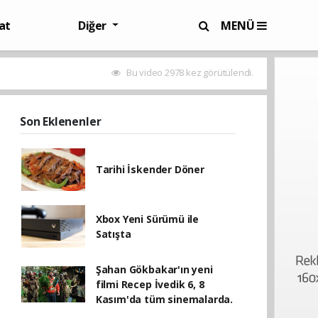
at
Diğer
MENÜ
Bu video 2978 kez görütülendi.
Son Eklenenler
Tarihi İskender Döner
Xbox Yeni Sürümü ile
Satışta
Şahan Gökbakar'ın yeni
filmi Recep İvedik 6, 8
Kasım'da tüm sinemalarda.