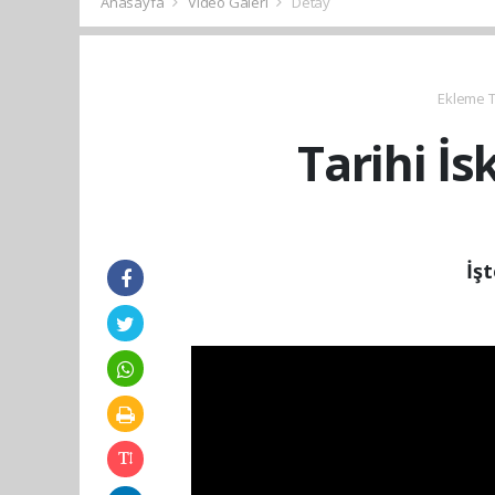
Anasayfa
Video Galeri
Detay
Ekleme Ta
Tarihi İ
İş