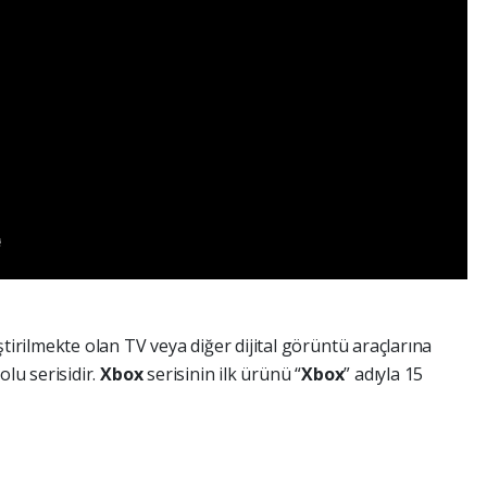
ştirilmekte olan TV veya diğer dijital görüntü araçlarına
olu serisidir.
Xbox
serisinin ilk ürünü “
Xbox
” adıyla 15