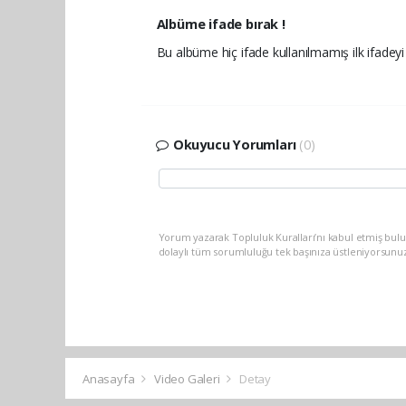
Albüme ifade bırak !
Bu albüme hiç ifade kullanılmamış ilk ifadeyi 
Okuyucu Yorumları
(0)
Yorum yazarak Topluluk Kuralları’nı kabul etmiş bulu
dolaylı tüm sorumluluğu tek başınıza üstleniyorsunu
Anasayfa
Video Galeri
Detay