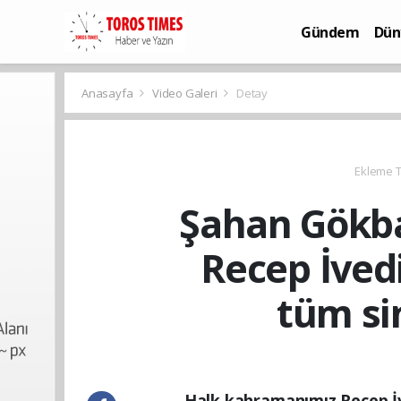
Gündem
Dün
Bilim-Teknoloj
Anasayfa
Video Galeri
Detay
Ekleme Ta
Şahan Gökbak
Recep İvedi
tüm si
Halk kahramanımız Recep İv