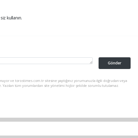
siz kullanın.
Gönder
nuyor ve torostimes.com.tr sitesine yaptığınız yorumunuzla ilgili doğrudan veya
z. Yazılan tüm yorumlardan site yönetimi hiçbir şekilde sorumlu tutulamaz.