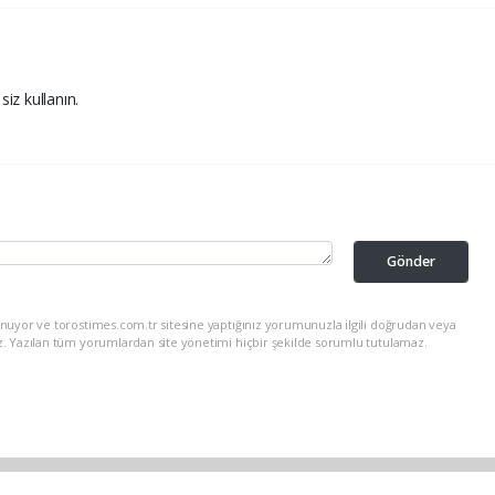
siz kullanın.
Gönder
nuyor ve torostimes.com.tr sitesine yaptığınız yorumunuzla ilgili doğrudan veya
z. Yazılan tüm yorumlardan site yönetimi hiçbir şekilde sorumlu tutulamaz.