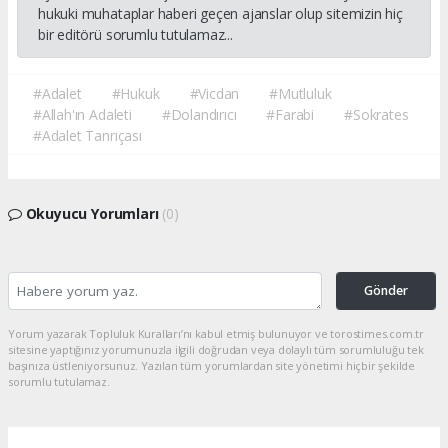
hukuki muhataplar haberi geçen ajanslar olup sitemizin hiç
bir editörü sorumlu tutulamaz...
#Adalet
#Hukuk
#Vicdan
#Mutluluk
#Allah'ın Adaleti
#Dolandırıcı
#Farabi
#Sokrates
#Adalet Tanrıçası
Okuyucu Yorumları
(0)
Gönder
Yorum yazarak Topluluk Kuralları’nı kabul etmiş bulunuyor ve torostimes.com.tr
sitesine yaptığınız yorumunuzla ilgili doğrudan veya dolaylı tüm sorumluluğu tek
başınıza üstleniyorsunuz. Yazılan tüm yorumlardan site yönetimi hiçbir şekilde
sorumlu tutulamaz.