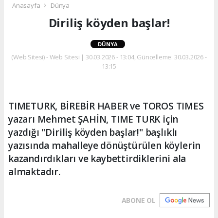
Anasayfa
Dünya
Diriliş köyden başlar!
DÜNYA
(Web Sitesi) - Web Sitesi | 30.03.2026 - 13:04, Güncelleme: 30.03.2026 -
13:15
TIMETURK, BİREBİR HABER ve TOROS TIMES
yazarı Mehmet ŞAHİN, TIME TURK için
yazdığı "Diriliş köyden başlar!" başlıklı
yazısında mahalleye dönüştürülen köylerin
kazandırdıkları ve kaybettirdiklerini ala
almaktadır.
ABONE OL