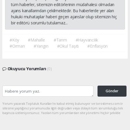
tüm haberler, sitemizin editörlerinin müdahalesi olmadan
ajans kanallarından çekilmektedir. Bu haberlerde yer alan
hukuki muhataplar haberi geçen ajanslar olup sitemizin hiç
bir editörü sorumlu tutulamaz...
#Köy
#Mahalle
#Tarım
#Hayvancılık
#Orman
#Yangın
#Okul Taşıtı
#Enflasyon
Okuyucu Yorumları
(0)
Gönder
Yorum yazarak Topluluk Kuralları’nı kabul etmiş bulunuyor ve torostimes.com.tr
sitesine yaptığınız yorumunuzla ilgili doğrudan veya dolaylı tüm sorumluluğu tek
başınıza üstleniyorsunuz. Yazılan tüm yorumlardan site yönetimi hiçbir şekilde
sorumlu tutulamaz.