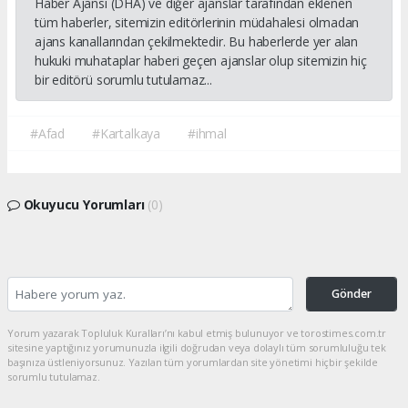
Haber Ajansı (DHA) ve diğer ajanslar tarafından eklenen
tüm haberler, sitemizin editörlerinin müdahalesi olmadan
ajans kanallarından çekilmektedir. Bu haberlerde yer alan
hukuki muhataplar haberi geçen ajanslar olup sitemizin hiç
bir editörü sorumlu tutulamaz...
#Afad
#Kartalkaya
#ihmal
Okuyucu Yorumları
(0)
Gönder
Yorum yazarak Topluluk Kuralları’nı kabul etmiş bulunuyor ve torostimes.com.tr
sitesine yaptığınız yorumunuzla ilgili doğrudan veya dolaylı tüm sorumluluğu tek
başınıza üstleniyorsunuz. Yazılan tüm yorumlardan site yönetimi hiçbir şekilde
sorumlu tutulamaz.