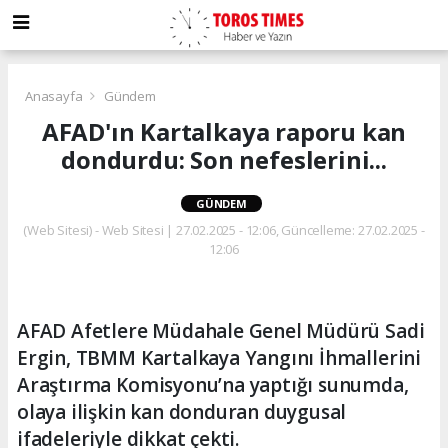
Anasayfa
Gündem
AFAD'ın Kartalkaya raporu kan
dondurdu: Son nefeslerini...
GÜNDEM
(Web Sitesi) - Web Sitesi | 27.02.2025 - 12:06, Güncelleme: 27.02.2025 -
12:06
AFAD Afetlere Müdahale Genel Müdürü Sadi
Ergin, TBMM Kartalkaya Yangını İhmallerini
Araştırma Komisyonu’na yaptığı sunumda,
olaya ilişkin kan donduran duygusal
ifadeleriyle dikkat çekti.