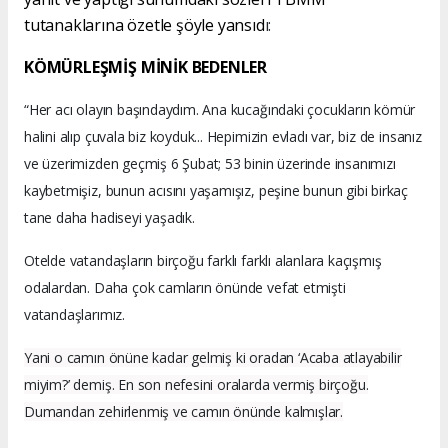
tutanaklarına özetle şöyle yansıd
ı:
KÖMÜRLEŞMİŞ MİNİK BEDENLER
“Her acı olayın başındaydım. Ana kucağındaki çocukların kömür
halini alıp çuvala biz koyduk... Hepimizin evladı var, biz de insanız
ve üzerimizden geçmiş 6 Şubat; 53 binin üzerinde insanımızı
kaybetmişiz, bunun acısını yaşamışız, peşine bunun gibi birkaç
tane daha hadiseyi yaşadık.
Otelde vatandaşların birçoğu farklı farklı alanlara kaçışmış
odalardan. Daha çok camların önünde vefat etmişti
vatandaşlarımız.
Yani o camın önüne kadar gelmiş ki oradan ‘Acaba atlayabilir
miyim?’ demiş. En son nefesini oralarda vermiş birçoğu.
Dumandan zehirlenmiş ve camın önünde kalmışlar.