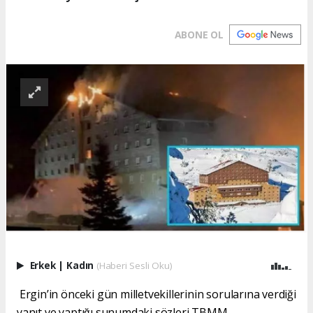
ABONE OL
Erkek
|
Kadın
(Haberi Sesli Oku)
Ergin’in önceki gün milletvekillerinin sorularına verdiği
yanıt ve yaptığı sunumdaki sözleri TBMM