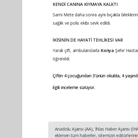
KENDİ CANINA KIYMAYA KALKTI
Sami Mete daha sonra aynı bıçakla bileklerini
sağlık ve polis ekibi sevk edildi.
İKİSİNİN DE HAYATİ TEHLİKESİ VAR
Yaralı çift, ambulanslarla
Konya
Şehir Hastan
öğrenildi.
Çiftin 4 çocuğundan 3'ünün okulda, 4 yaşındak
ilgili inceleme sürüyor.
Anadolu Ajansı (AA), İhlas Haber Ajansı (İ
eklenen tüm haberler, sitemizin editörleri