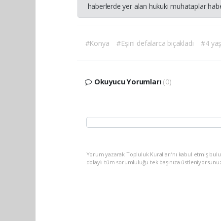
haberlerde yer alan hukuki muhataplar haber
#Konya
#Eşini defalarca bıçakladı
#4 yaş
Okuyucu Yorumları
(0)
Yorum yazarak Topluluk Kuralları’nı kabul etmiş bulu
dolaylı tüm sorumluluğu tek başınıza üstleniyorsunu