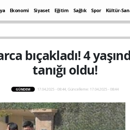
ya
Ekonomi
Siyaset
Eğitim
Sağlık
Spor
Kültür-San
i
Yaşam
arca bıçakladı! 4 yaşı
tanığı oldu!
17.04.2025 - 08:44, Güncelleme: 17.04.2025 - 08:44
GÜNDEM