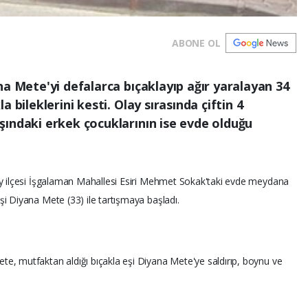
ABONE OL
na Mete'yi defalarca bıçaklayıp ağır yaralayan 34
 bileklerini kesti. Olay sırasında çiftin 4
şındaki erkek çocuklarının ise evde olduğu
ay ilçesi İşgalaman Mahallesi Esiri Mehmet Sokak'taki evde meydana
i Diyana Mete (33) ile tartışmaya başladı.
, mutfaktan aldığı bıçakla eşi Diyana Mete'ye saldırıp, boynu ve