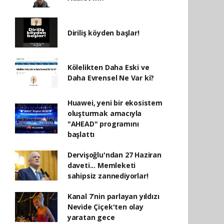
Diriliş köyden başlar!
Kölelikten Daha Eski ve
Daha Evrensel Ne Var ki?
Huawei, yeni bir ekosistem
oluşturmak amacıyla
"AHEAD" programını
başlattı
Dervişoğlu'ndan 27 Haziran
daveti... Memleketi
sahipsiz zannediyorlar!
Kanal 7’nin parlayan yıldızı
Nevide Çiçek'ten olay
yaratan gece