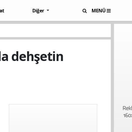
at
Diğer
MENÜ
nda dehşetin