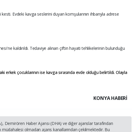
 kesti. Evdeki kavga seslerini duyan komşularının ihbarıyla adrese
esi'ne kaldırıldı. Tedaviye alınan çiftin hayati tehlikelerinin bulunduğu
i erkek çocuklarının ise kavga sırasında evde olduğu belirtildi. Olayla
KONYA HABERİ
HA), Demirören Haber Ajansı (DHA) ve diğer ajanslar tarafından
nin müdahalesi olmadan ajans kanallarından çekilmektedir. Bu