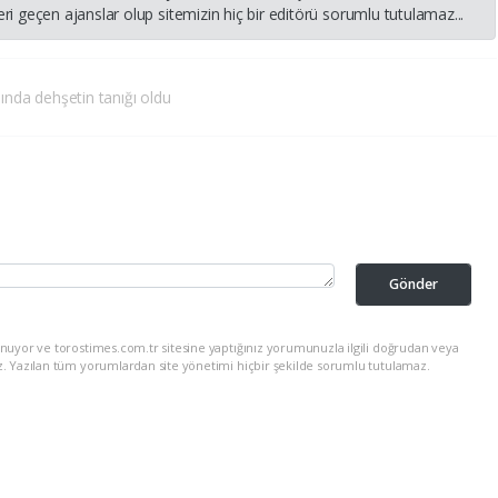
i geçen ajanslar olup sitemizin hiç bir editörü sorumlu tutulamaz...
ında dehşetin tanığı oldu
Gönder
nuyor ve torostimes.com.tr sitesine yaptığınız yorumunuzla ilgili doğrudan veya
z. Yazılan tüm yorumlardan site yönetimi hiçbir şekilde sorumlu tutulamaz.