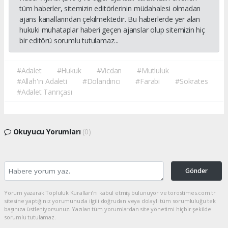
tüm haberler, sitemizin editörlerinin müdahalesi olmadan
ajans kanallarından çekilmektedir. Bu haberlerde yer alan
hukuki muhataplar haberi geçen ajanslar olup sitemizin hiç
bir editörü sorumlu tutulamaz...
#Adalet
#Hukuk
#Vicdan
#Mutluluk
#Allah'ın Adaleti
#Dolandırıcı
#Farabi
#Sokrates
#Adalet Tanrıçası
Okuyucu Yorumları
(0)
Gönder
Yorum yazarak Topluluk Kuralları’nı kabul etmiş bulunuyor ve torostimes.com.tr
sitesine yaptığınız yorumunuzla ilgili doğrudan veya dolaylı tüm sorumluluğu tek
başınıza üstleniyorsunuz. Yazılan tüm yorumlardan site yönetimi hiçbir şekilde
sorumlu tutulamaz.