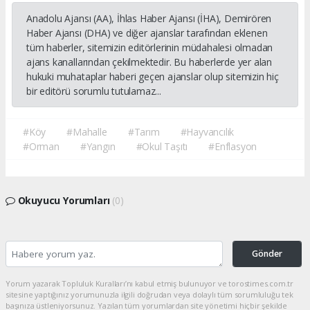
Anadolu Ajansı (AA), İhlas Haber Ajansı (İHA), Demirören
Haber Ajansı (DHA) ve diğer ajanslar tarafından eklenen
tüm haberler, sitemizin editörlerinin müdahalesi olmadan
ajans kanallarından çekilmektedir. Bu haberlerde yer alan
hukuki muhataplar haberi geçen ajanslar olup sitemizin hiç
bir editörü sorumlu tutulamaz...
#Köy
#Mahalle
#Tarım
#Hayvancılık
#Orman
#Yangın
#Okul Taşıtı
#Enflasyon
Okuyucu Yorumları
(0)
Gönder
Yorum yazarak Topluluk Kuralları’nı kabul etmiş bulunuyor ve torostimes.com.tr
sitesine yaptığınız yorumunuzla ilgili doğrudan veya dolaylı tüm sorumluluğu tek
başınıza üstleniyorsunuz. Yazılan tüm yorumlardan site yönetimi hiçbir şekilde