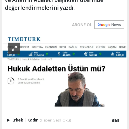
ve Allah'ın Adaleti başlıkları üzerinde
değerlendirmelerini yazdı.
ABONE OL
Erkek
|
Kadın
(Haberi Sesli Oku)