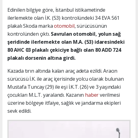
Edinilen bilgiye göre, İstanbul istikametinde
ilerlemekte olan İ.K. (53) kontrolündeki 34 EVA 561
plakalı Skoda marka
otomobil
, sürücüsünün
kontrolünden çıktı.
Savrulan otomobil, yolun sağ
şeridinde ilerlemekte olan M.A. (53) idaresindeki
80 AHC 03 plakalı çekiciye bağlı olan 80 ADD 724
plakalı dorsenin altına girdi.
Kazada tırın altında kalan araç adeta ezildi. Aracın
sürücüsü İ.K. ile araç içerisinde yolcu olarak bulunan
Mustafa Tuncay (29) ile eşi İ.K.T. (26) ve 3 yaşındaki
çocukları M.L.T. yaralandı. Kazanın
haber
verilmesi
üzerine bölgeye itfaiye, sağlık ve jandarma ekipleri
sevk edildi.