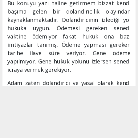
Bu konuyu yazı haline getirmem bizzat kendi
başıma gelen bir dolandırıcılık olayından
kaynaklanmaktadır. Dolandırıcının izlediği yol
hukuka uygun. Ödemesi gereken senedi
vaktine ödemiyor fakat hukuk ona bazı
imtiyazlar tanımış. Ödeme yapması gereken
tarihe ilave süre veriyor. Gene ödeme
yapılmıyor. Gene hukuk yolunu izlersen senedi
icraya vermek gerekiyor.
Adam zaten dolandırıcı ve yasal olarak kendi
üzerinde el konulacak bir mal varlığı yok. Bu
durumu sosyal medyadan yayınlarsam diğer
insanlar bilgilensin diye düşündüğüm zaman
muhatap “ticari itibarımı zedelediğin için dava
açarım” diyor.
Bu durumda hukuk, mağduru haksız,