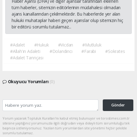
Haber Ajansı (DHA) ve diğer ajanslar tarafından eklenen
tüm haberler, sitemizin editörlerinin müdahalesi olmadan
ajans kanallarından çekilmektedir. Bu haberlerde yer alan
hukuki muhataplar haberi geçen ajanslar olup sitemizin hiç
bir editörü sorumlu tutulamaz...
#Adalet
#Hukuk
#Vicdan
#Mutluluk
#Allah'ın Adaleti
#Dolandırıcı
#Farabi
#Sokrates
#Adalet Tanrıçası
Okuyucu Yorumları
(0)
Gönder
Yorum yazarak Topluluk Kuralları’nı kabul etmiş bulunuyor ve torostimes.com.tr
sitesine yaptığınız yorumunuzla ilgili doğrudan veya dolaylı tüm sorumluluğu tek
başınıza üstleniyorsunuz. Yazılan tüm yorumlardan site yönetimi hiçbir şekilde
sorumlu tutulamaz.