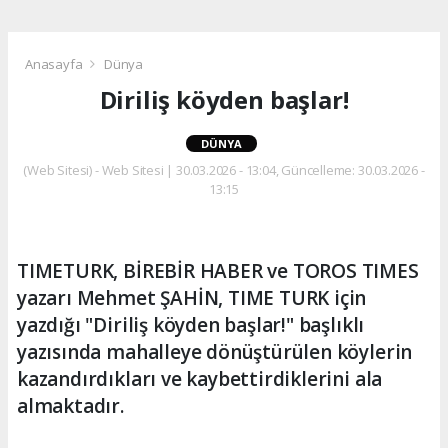
Anasayfa
Dünya
Diriliş köyden başlar!
DÜNYA
(Web Sitesi) - Web Sitesi | 30.03.2026 - 13:04, Güncelleme: 30.03.2026 -
13:15
TIMETURK, BİREBİR HABER ve TOROS TIMES
yazarı Mehmet ŞAHİN, TIME TURK için
yazdığı "Diriliş köyden başlar!" başlıklı
yazısında mahalleye dönüştürülen köylerin
kazandırdıkları ve kaybettirdiklerini ala
almaktadır.