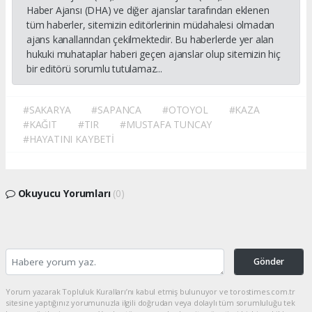
Haber Ajansı (DHA) ve diğer ajanslar tarafından eklenen
tüm haberler, sitemizin editörlerinin müdahalesi olmadan
ajans kanallarından çekilmektedir. Bu haberlerde yer alan
hukuki muhataplar haberi geçen ajanslar olup sitemizin hiç
bir editörü sorumlu tutulamaz...
#SAKARYA
#SAPANCA
#OTOYOL
#KAZA
#KAĞIT
#TIR
#MUSTAFA TUNCAY
#HAYATINI KAYBETİ
Okuyucu Yorumları
(0)
Gönder
Yorum yazarak Topluluk Kuralları’nı kabul etmiş bulunuyor ve torostimes.com.tr
sitesine yaptığınız yorumunuzla ilgili doğrudan veya dolaylı tüm sorumluluğu tek