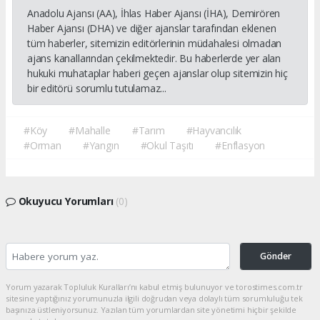
Anadolu Ajansı (AA), İhlas Haber Ajansı (İHA), Demirören
Haber Ajansı (DHA) ve diğer ajanslar tarafından eklenen
tüm haberler, sitemizin editörlerinin müdahalesi olmadan
ajans kanallarından çekilmektedir. Bu haberlerde yer alan
hukuki muhataplar haberi geçen ajanslar olup sitemizin hiç
bir editörü sorumlu tutulamaz...
#Köy
#Mahalle
#Tarım
#Hayvancılık
#Orman
#Yangın
#Okul Taşıtı
#Enflasyon
Okuyucu Yorumları
(0)
Gönder
Yorum yazarak Topluluk Kuralları’nı kabul etmiş bulunuyor ve torostimes.com.tr
sitesine yaptığınız yorumunuzla ilgili doğrudan veya dolaylı tüm sorumluluğu tek
başınıza üstleniyorsunuz. Yazılan tüm yorumlardan site yönetimi hiçbir şekilde