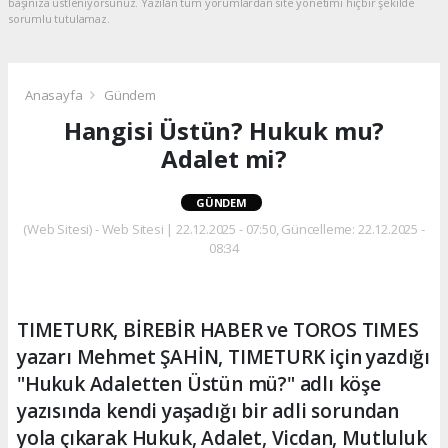
başınıza üstleniyorsunuz. Yazılan tüm yorumlardan site yönetimi hiçbir şekilde
sorumlu tutulamaz.
Anasayfa
Gündem
Hangisi Üstün? Hukuk mu?
Adalet mi?
GÜNDEM
(Web Sitesi) - Web Sitesi | 22.12.2025 - 07:50, Güncelleme: 22.12.2025 -
08:34
TIMETURK, BİREBİR HABER ve TOROS TIMES
yazarı Mehmet ŞAHİN, TIMETURK için yazdığı
"Hukuk Adaletten Üstün mü?" adlı köşe
yazısında kendi yaşadığı bir adli sorundan
yola çıkarak Hukuk, Adalet, Vicdan, Mutluluk