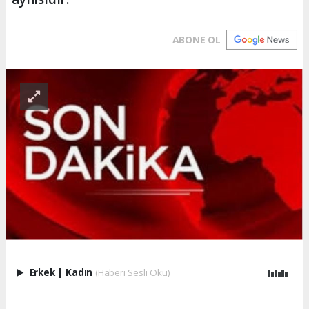
ABONE OL
Erkek
|
Kadın
(Haberi Sesli Oku)