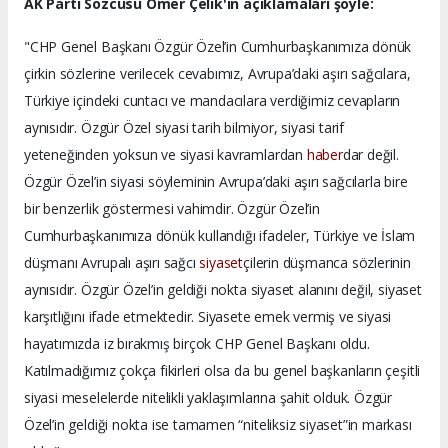
AK Parti Sözcüsü Ömer Çelik'in açıklamaları şöyle:
"CHP Genel Başkanı Özgür Özel’in Cumhurbaşkanımıza dönük
çirkin sözlerine verilecek cevabımız, Avrupa’daki aşırı sağcılara,
Türkiye içindeki cuntacı ve mandacılara verdiğimiz cevapların
aynısıdır. Özgür Özel siyasi tarih bilmiyor, siyasi tarif
yeteneğinden yoksun ve siyasi kavramlardan
haber
dar değil.
Özgür Özel’in siyasi söyleminin Avrupa’daki aşırı sağcılarla bire
bir benzerlik göstermesi vahimdir. Özgür Özel’in
Cumhurbaşkanımıza dönük kullandığı ifadeler, Türkiye ve İslam
düşmanı Avrupalı aşırı sağcı
siyaset
çilerin düşmanca sözlerinin
aynısıdır. Özgür Özel’in geldiği nokta siyaset alanını değil, siyaset
karşıtlığını ifade etmektedir. Siyasete emek vermiş ve siyasi
hayatımızda iz bırakmış birçok CHP Genel Başkanı oldu.
Katılmadığımız çokça fikirleri olsa da bu genel başkanların çeşitli
siyasi meselelerde nitelikli yaklaşımlarına şahit olduk. Özgür
Özel’in geldiği nokta ise tamamen “niteliksiz siyaset”in markası