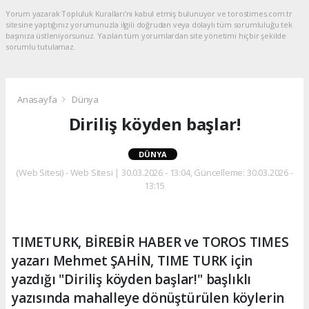
Yorum yazarak Topluluk Kuralları’nı kabul etmiş bulunuyor ve torostimes.com.tr
sitesine yaptığınız yorumunuzla ilgili doğrudan veya dolaylı tüm sorumluluğu tek
başınıza üstleniyorsunuz. Yazılan tüm yorumlardan site yönetimi hiçbir şekilde
sorumlu tutulamaz.
Anasayfa
Dünya
Diriliş köyden başlar!
DÜNYA
(Web Sitesi) - Web Sitesi | 30.03.2026 - 13:04, Güncelleme: 30.03.2026 -
13:15
TIMETURK, BİREBİR HABER ve TOROS TIMES
yazarı Mehmet ŞAHİN, TIME TURK için
yazdığı "Diriliş köyden başlar!" başlıklı
yazısında mahalleye dönüştürülen köylerin