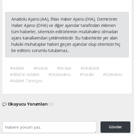
Anadolu Ajansı (AA), İhlas Haber Ajansı (İHA), Demirören
Haber Ajansı (DHA) ve diğer ajanslar tarafından eklenen
tüm haberler, sitemizin editörlerinin müdahalesi olmadan
ajans kanallarından çekilmektedir. Bu haberlerde yer alan
hukuki muhataplar haberi geçen ajanslar olup sitemizin hiç
bir editörü sorumlu tutulamaz...
#Adalet
#Hukuk
#Vicdan
#Mutluluk
#Allah'ın Adaleti
#Dolandırıcı
#Farabi
#Sokrates
#Adalet Tanrıçası
Okuyucu Yorumları
(0)
Gönder