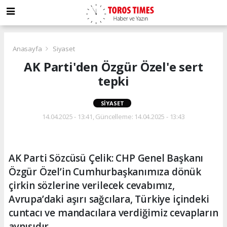
Anasayfa
Siyaset
AK Parti'den Özgür Özel'e sert
tepki
SIYASET
14.04.2025 - 13:41, Güncelleme: 14.04.2025 - 13:43
AK Parti Sözcüsü Çelik: CHP Genel Başkanı
Özgür Özel’in Cumhurbaşkanımıza dönük
çirkin sözlerine verilecek cevabımız,
Avrupa’daki aşırı sağcılara, Türkiye içindeki
cuntacı ve mandacılara verdiğimiz cevapların
aynısıdır.