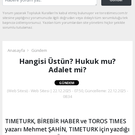
Yorum yazarak Topluluk Kuralları’nı kabul etmiş bulunuyor ve torostimes.com.tr
sitesine yaptığınız yorumunuzla ilgili doğrudan veya dolaylı tüm sorumluluğu tek
başınıza üstleniyorsunuz. Yazılan tüm yorumlardan site yönetimi hiçbir şekilde
sorumlu tutulamaz.
Anasayfa
Gündem
Hangisi Üstün? Hukuk mu?
Adalet mi?
GÜNDEM
(Web Sitesi) - Web Sitesi | 22.12.2025 - 07:50, Güncelleme: 22.12.2025 -
08:34
TIMETURK, BİREBİR HABER ve TOROS TIMES
yazarı Mehmet ŞAHİN, TIMETURK için yazdığı