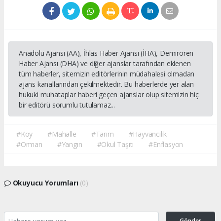
Anadolu Ajansı (AA), İhlas Haber Ajansı (İHA), Demirören
Haber Ajansı (DHA) ve diğer ajanslar tarafından eklenen
tüm haberler, sitemizin editörlerinin müdahalesi olmadan
ajans kanallarından çekilmektedir. Bu haberlerde yer alan
hukuki muhataplar haberi geçen ajanslar olup sitemizin hiç
bir editörü sorumlu tutulamaz...
#Köy
#Mahalle
#Tarım
#Hayvancılık
#Orman
#Yangın
#Okul Taşıtı
#Enflasyon
Okuyucu Yorumları
(0)
Gönder