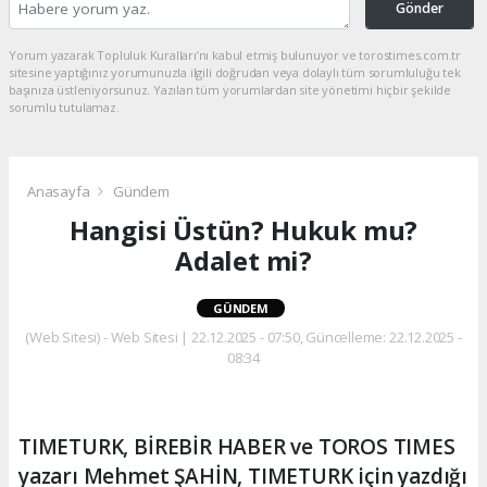
Gönder
Yorum yazarak Topluluk Kuralları’nı kabul etmiş bulunuyor ve torostimes.com.tr
sitesine yaptığınız yorumunuzla ilgili doğrudan veya dolaylı tüm sorumluluğu tek
başınıza üstleniyorsunuz. Yazılan tüm yorumlardan site yönetimi hiçbir şekilde
sorumlu tutulamaz.
Anasayfa
Gündem
Hangisi Üstün? Hukuk mu?
Adalet mi?
GÜNDEM
(Web Sitesi) - Web Sitesi | 22.12.2025 - 07:50, Güncelleme: 22.12.2025 -
08:34
TIMETURK, BİREBİR HABER ve TOROS TIMES
yazarı Mehmet ŞAHİN, TIMETURK için yazdığı