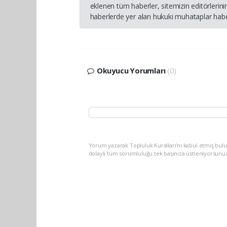
eklenen tüm haberler, sitemizin editörleri
haberlerde yer alan hukuki muhataplar haber
Okuyucu Yorumları
(0)
Yorum yazarak Topluluk Kuralları’nı kabul etmiş bulu
dolaylı tüm sorumluluğu tek başınıza üstleniyorsunu