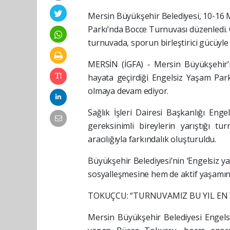
Mersin Büyükşehir Belediyesi, 10-16 
Parkı’nda Bocce Turnuvası düzenledi. Ö
turnuvada, sporun birleştirici gücüyl
MERSİN (İGFA) - Mersin Büyükşehir’i
hayata geçirdiği Engelsiz Yaşam Parkı
olmaya devam ediyor.
Sağlık İşleri Dairesi Başkanlığı En
gereksinimli bireylerin yarıştığı t
aracılığıyla farkındalık oluşturuldu.
Büyükşehir Belediyesi’nin ‘Engelsiz y
sosyalleşmesine hem de aktif yaşamın 
TOKUÇCU: “TURNUVAMIZ BU YIL EN Y
Mersin Büyükşehir Belediyesi Engels