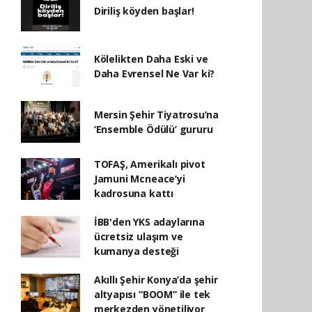
Diriliş köyden başlar!
Kölelikten Daha Eski ve
Daha Evrensel Ne Var ki?
Mersin Şehir Tiyatrosu’na
‘Ensemble Ödülü’ gururu
TOFAŞ, Amerikalı pivot
Jamuni Mcneace’yi
kadrosuna kattı
İBB'den YKS adaylarına
ücretsiz ulaşım ve
kumanya desteği
Akıllı Şehir Konya’da şehir
altyapısı “BOOM” ile tek
merkezden yönetiliyor