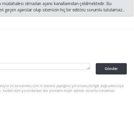
nin müdahalesi olmadan ajans kanallarından çekilmektedir. Bu
i geçen ajanslar olup sitemizin hiç bir editörü sorumlu tutulamaz...
Gönder
nuyor ve torostimes.com.tr sitesine yaptığınız yorumunuzla ilgili doğrudan veya
z. Yazılan tüm yorumlardan site yönetimi hiçbir şekilde sorumlu tutulamaz.