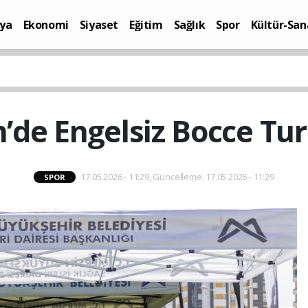
ya
Ekonomi
Siyaset
Eğitim
Sağlık
Spor
Kültür-San
i
Yaşam
’de Engelsiz Bocce Tu
17.05.2026 - 11:29, Güncelleme: 17.05.2026 - 11:29
SPOR