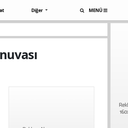
at
Diğer
MENÜ
rnuvası