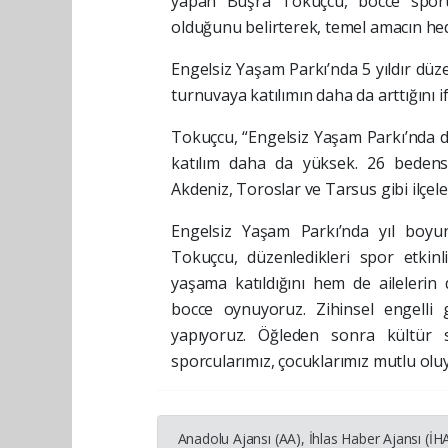
yapan Büşra Tokuçcu, bocce sporu
olduğunu belirterek, temel amacın he
Engelsiz Yaşam Parkı’nda 5 yıldır düze
turnuvaya katılımın daha da arttığını if
Tokuçcu, “Engelsiz Yaşam Parkı’nda 
katılım daha da yüksek. 26 bedense
Akdeniz, Toroslar ve Tarsus gibi ilçele
Engelsiz Yaşam Parkı’nda yıl boyun
Tokuçcu, düzenledikleri spor etkinl
yaşama katıldığını hem de ailelerin
bocce oynuyoruz. Zihinsel engelli 
yapıyoruz. Öğleden sonra kültür 
sporcularımız, çocuklarımız mutlu oluyo
Anadolu Ajansı (AA), İhlas Haber Ajansı (İ