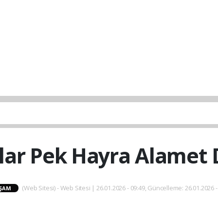
lar Pek Hayra Alamet D
(Web Sitesi) - Web Sitesi | 26.01.2026 - 09:49, Güncelleme: 26.01.2026 -
ŞAM