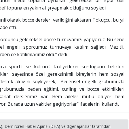
nun metal toplarla oynanan geleneksel bir spor dalı
def topuna en yakın atışı yapmak olduğunu söyledi.
nli olarak bocce dersleri verildiğini aktaran Tokuçcu, bu yıl
ade etti.
dördüncü geleneksel bocce turnuvamızı yapıyoruz. Bu sene
l engelli sporcumuz turnuvaya katılım sağladı. Mezitli,
rden de katılımlarımız oldu” dedi.
ca sportif ve kültürel faaliyetlerin sürdüğünü belirten
ikleri sayesinde özel gereksinimli bireylerin hem sosyal
 destek aldığını söyleyerek, “Bedensel engelli grubumuzla
grubumuzla beden eğitimi, curling ve bocce etkinlikleri
sanat derslerimiz var. Hem aileler mutlu oluyor hem
r. Burada uzun vakitler geçiriyorlar” ifadelerini kullandı.
HA), Demirören Haber Ajansı (DHA) ve diğer ajanslar tarafından