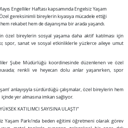
Mayıs Engelliler Haftası kapsamında Engelsiz Yaşam
zel gereksinimli bireylerin kıyasıya mücadele ettiği
e hem rekabet hem de dayanışma bir arada yaşandı.
n özel bireylerin sosyal yaşama daha aktif katılması için
; spor, sanat ve sosyal etkinliklerle yüzlerce aileye umut
gelliler Şube Müdürlüğü koordinesinde düzenlenen ve özel
urnuvada; renkli ve heyecan dolu anlar yaşanırken, spor
aşam’ anlayışıyla sürdürdüğü çalışmalar, özel bireylerin hem
içinde yer almasına imkan sağlıyor.
ÜKSEK KATILIMCI SAYISINA ULAŞTI”
iz Yaşam Parkı’nda beden eğitimi öğretmeni olarak görev