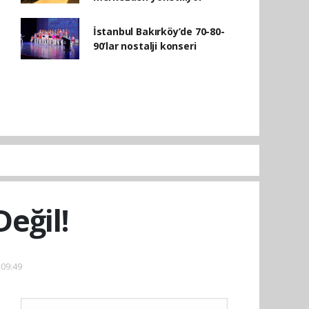
İstanbul Bakırköy’de 70-80-
90’lar nostalji konseri
eğil!
 09:49