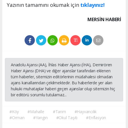
Yazının tamamını okumak için
tıklayınız!
MERSIN HABERİ
Anadolu Ajansı (AA), İhlas Haber Ajansı (İHA), Demirören
Haber Ajansı (DHA) ve diğer ajanslar tarafından eklenen
tüm haberler, sitemizin editörlerinin müdahalesi olmadan
ajans kanallarından çekilmektedir. Bu haberlerde yer alan
hukuki muhataplar haberi geçen ajanslar olup sitemizin hiç
bir editörü sorumlu tutulamaz...
#Köy
#Mahalle
#Tarım
#Hayvancılık
#Orman
#Yangın
#Okul Taşıtı
#Enflasyon