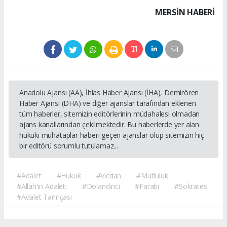
MERSIN HABERİ
Anadolu Ajansı (AA), İhlas Haber Ajansı (İHA), Demirören
Haber Ajansı (DHA) ve diğer ajanslar tarafından eklenen
tüm haberler, sitemizin editörlerinin müdahalesi olmadan
ajans kanallarından çekilmektedir. Bu haberlerde yer alan
hukuki muhataplar haberi geçen ajanslar olup sitemizin hiç
bir editörü sorumlu tutulamaz...
#Adalet
#Hukuk
#Vicdan
#Mutluluk
#Allah'ın Adaleti
#Dolandırıcı
#Farabi
#Sokrates
#Adalet Tanrıçası