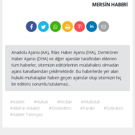
MERSIN HABERİ
Anadolu Ajansı (AA), İhlas Haber Ajansı (İHA), Demirören
Haber Ajansı (DHA) ve diğer ajanslar tarafından eklenen
tüm haberler, sitemizin editörlerinin müdahalesi olmadan
ajans kanallarından çekilmektedir. Bu haberlerde yer alan
hukuki muhataplar haberi geçen ajanslar olup sitemizin hiç
bir editörü sorumlu tutulamaz...
#Adalet
#Hukuk
#Vicdan
#Mutluluk
#Allah'ın Adaleti
#Dolandırıcı
#Farabi
#Sokrates
#Adalet Tanrıçası