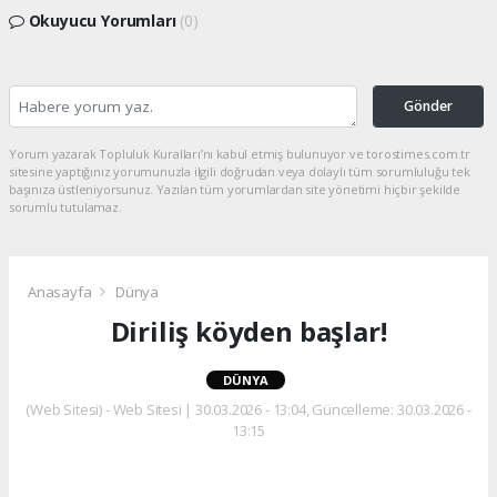
Okuyucu Yorumları
(0)
Gönder
Yorum yazarak Topluluk Kuralları’nı kabul etmiş bulunuyor ve torostimes.com.tr
sitesine yaptığınız yorumunuzla ilgili doğrudan veya dolaylı tüm sorumluluğu tek
başınıza üstleniyorsunuz. Yazılan tüm yorumlardan site yönetimi hiçbir şekilde
sorumlu tutulamaz.
Anasayfa
Dünya
Diriliş köyden başlar!
DÜNYA
(Web Sitesi) - Web Sitesi | 30.03.2026 - 13:04, Güncelleme: 30.03.2026 -
13:15