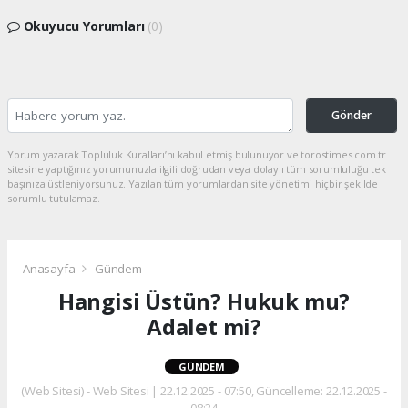
Okuyucu Yorumları
(0)
Gönder
Yorum yazarak Topluluk Kuralları’nı kabul etmiş bulunuyor ve torostimes.com.tr
sitesine yaptığınız yorumunuzla ilgili doğrudan veya dolaylı tüm sorumluluğu tek
başınıza üstleniyorsunuz. Yazılan tüm yorumlardan site yönetimi hiçbir şekilde
sorumlu tutulamaz.
Anasayfa
Gündem
Hangisi Üstün? Hukuk mu?
Adalet mi?
GÜNDEM
(Web Sitesi) - Web Sitesi | 22.12.2025 - 07:50, Güncelleme: 22.12.2025 -
08:34