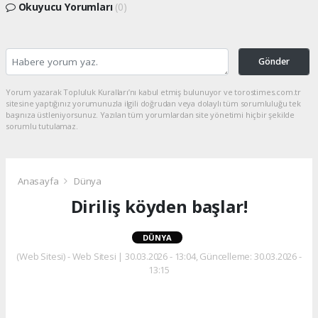
Okuyucu Yorumları
(0)
Gönder
Yorum yazarak Topluluk Kuralları’nı kabul etmiş bulunuyor ve torostimes.com.tr
sitesine yaptığınız yorumunuzla ilgili doğrudan veya dolaylı tüm sorumluluğu tek
başınıza üstleniyorsunuz. Yazılan tüm yorumlardan site yönetimi hiçbir şekilde
sorumlu tutulamaz.
Anasayfa
Dünya
Diriliş köyden başlar!
DÜNYA
(Web Sitesi) - Web Sitesi | 30.03.2026 - 13:04, Güncelleme: 30.03.2026 -
13:15