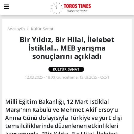
Anasayfa
Kültür-Sanat
Bir Yıldız, Bir Hilal, İlelebet
İstiklal... MEB yarışma
sonuçlarını açıkladı
KÜLTÜR-SANAT
12.03.2025 - 18:00, Güncelleme: 13.03.2025 - 05:51
Millî Eğitim Bakanlığı, 12 Mart İstiklal
Marşı'nın Kabulü ve Mehmet Akif Ersoy'u
Anma Günü dolayısıyla Türkiye ve yurt dışı
temsilciliklerinde düzenlenen etkinlikleri
kapsamında, "Bir Yıldız, Bir Hilal, İlelebet