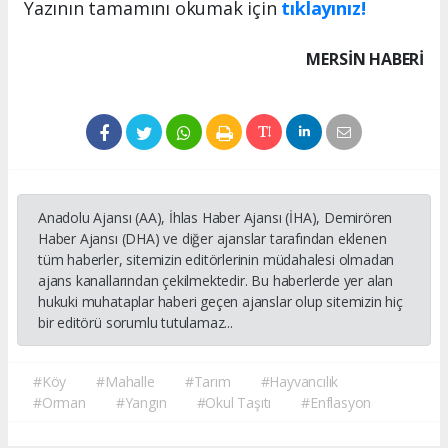
Yazının tamamını okumak için
tıklayınız!
MERSIN HABERİ
Anadolu Ajansı (AA), İhlas Haber Ajansı (İHA), Demirören
Haber Ajansı (DHA) ve diğer ajanslar tarafından eklenen
tüm haberler, sitemizin editörlerinin müdahalesi olmadan
ajans kanallarından çekilmektedir. Bu haberlerde yer alan
hukuki muhataplar haberi geçen ajanslar olup sitemizin hiç
bir editörü sorumlu tutulamaz...
#Köy
#Mahalle
#Tarım
#Hayvancılık
#Orman
#Yangın
#Okul Taşıtı
#Enflasyon