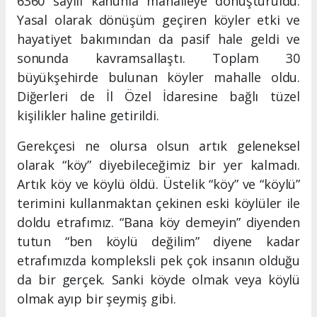
6360 sayılı kanunla mahalleye dönüştürüldü.
Yasal olarak dönüşüm geçiren köyler etki ve
hayatiyet bakımından da pasif hale geldi ve
sonunda kavramsallaştı. Toplam 30
büyükşehirde bulunan köyler mahalle oldu.
Diğerleri de İl Özel İdaresine bağlı tüzel
kişilikler haline getirildi.
Gerekçesi ne olursa olsun artık geleneksel
olarak “köy” diyebileceğimiz bir yer kalmadı.
Artık köy ve köylü öldü. Üstelik “köy” ve “köylü”
terimini kullanmaktan çekinen eski köylüler ile
doldu etrafımız. “Bana köy demeyin” diyenden
tutun “ben köylü değilim” diyene kadar
etrafımızda kompleksli pek çok insanın olduğu
da bir gerçek. Sanki köyde olmak veya köylü
olmak ayıp bir şeymiş gibi.