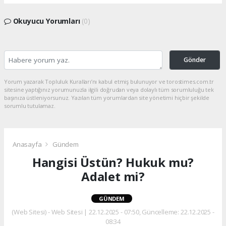
Okuyucu Yorumları
(0)
Gönder
Yorum yazarak Topluluk Kuralları’nı kabul etmiş bulunuyor ve torostimes.com.tr
sitesine yaptığınız yorumunuzla ilgili doğrudan veya dolaylı tüm sorumluluğu tek
başınıza üstleniyorsunuz. Yazılan tüm yorumlardan site yönetimi hiçbir şekilde
sorumlu tutulamaz.
Anasayfa
Gündem
Hangisi Üstün? Hukuk mu?
Adalet mi?
GÜNDEM
(Web Sitesi) - Web Sitesi | 22.12.2025 - 07:50, Güncelleme: 22.12.2025 -
08:34