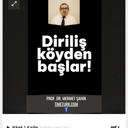
Erkek
|
Kadın
(Haberi Sesli Oku)