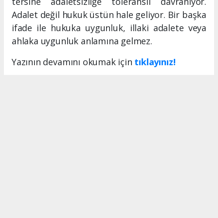
tersine adaletsizliğe toleranslı davranıyor.
Adalet değil hukuk üstün hale geliyor. Bir başka
ifade ile hukuka uygunluk, illaki adalete veya
ahlaka uygunluk anlamına gelmez.
Yazının devamını okumak için
tıklayınız!
MERSIN HABERİ
Anadolu Ajansı (AA), İhlas Haber Ajansı (İHA), Demirören
Haber Ajansı (DHA) ve diğer ajanslar tarafından eklenen
tüm haberler, sitemizin editörlerinin müdahalesi olmadan
ajans kanallarından çekilmektedir. Bu haberlerde yer alan
hukuki muhataplar haberi geçen ajanslar olup sitemizin hiç
bir editörü sorumlu tutulamaz...