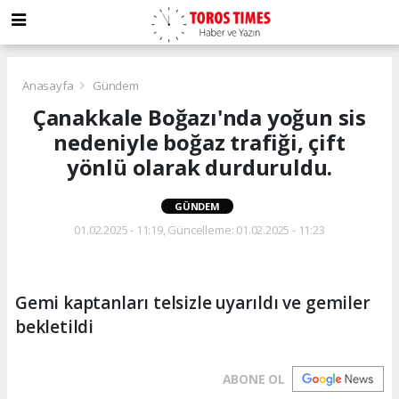
Anasayfa
Gündem
Çanakkale Boğazı'nda yoğun sis
nedeniyle boğaz trafiği, çift
yönlü olarak durduruldu.
GÜNDEM
01.02.2025 - 11:19, Güncelleme: 01.02.2025 - 11:23
Gemi kaptanları telsizle uyarıldı ve gemiler
bekletildi
ABONE OL