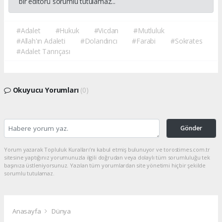
bir editörü sorumlu tutulamaz...
#Adalet
#Hukuk
#Vicdan
#Mutluluk
#Allah'ın Adaleti
#Dolandırıcı
#Farabi
#Sokrates
#Adalet Tanrıçası
Okuyucu Yorumları
(0)
Gönder
Yorum yazarak Topluluk Kuralları’nı kabul etmiş bulunuyor ve torostimes.com.tr
sitesine yaptığınız yorumunuzla ilgili doğrudan veya dolaylı tüm sorumluluğu tek
başınıza üstleniyorsunuz. Yazılan tüm yorumlardan site yönetimi hiçbir şekilde
sorumlu tutulamaz.
Anasayfa
Dünya