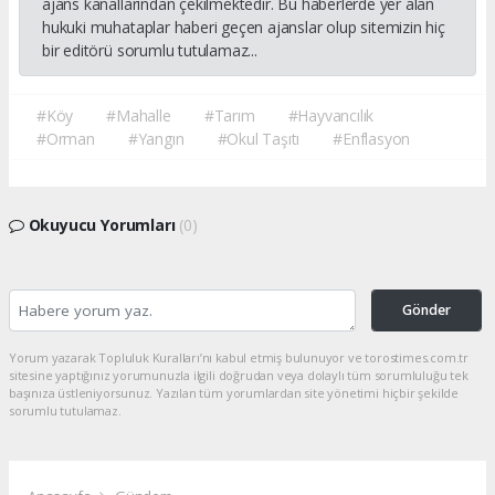
ajans kanallarından çekilmektedir. Bu haberlerde yer alan
hukuki muhataplar haberi geçen ajanslar olup sitemizin hiç
bir editörü sorumlu tutulamaz...
#Köy
#Mahalle
#Tarım
#Hayvancılık
#Orman
#Yangın
#Okul Taşıtı
#Enflasyon
Okuyucu Yorumları
(0)
Gönder
Yorum yazarak Topluluk Kuralları’nı kabul etmiş bulunuyor ve torostimes.com.tr
sitesine yaptığınız yorumunuzla ilgili doğrudan veya dolaylı tüm sorumluluğu tek
başınıza üstleniyorsunuz. Yazılan tüm yorumlardan site yönetimi hiçbir şekilde
sorumlu tutulamaz.