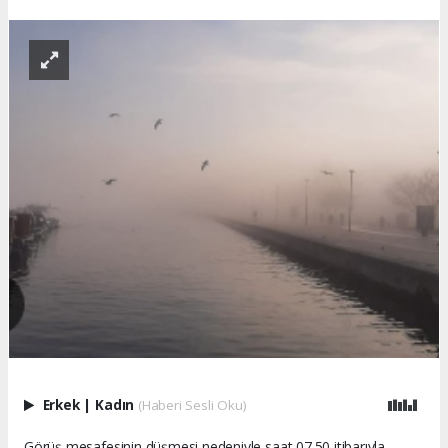
Erkek
|
Kadın
(Haberi Sesli Oku)
Görüş mesafesinin düşmesi nedeniyle saat 07.50 itibarıyla