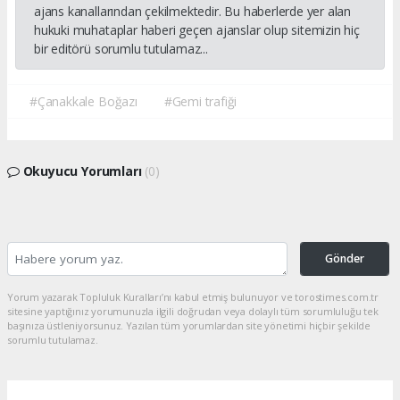
ajans kanallarından çekilmektedir. Bu haberlerde yer alan
hukuki muhataplar haberi geçen ajanslar olup sitemizin hiç
bir editörü sorumlu tutulamaz...
#Çanakkale Boğazı
#Gemi trafiği
Okuyucu Yorumları
(0)
Gönder
Yorum yazarak Topluluk Kuralları’nı kabul etmiş bulunuyor ve torostimes.com.tr
sitesine yaptığınız yorumunuzla ilgili doğrudan veya dolaylı tüm sorumluluğu tek
başınıza üstleniyorsunuz. Yazılan tüm yorumlardan site yönetimi hiçbir şekilde
sorumlu tutulamaz.