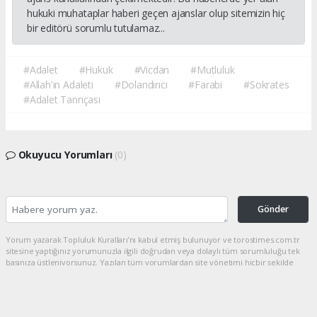
hukuki muhataplar haberi geçen ajanslar olup sitemizin hiç
bir editörü sorumlu tutulamaz...
#Adalet
#Hukuk
#Vicdan
#Mutluluk
#Allah'ın Adaleti
#Dolandırıcı
#Farabi
#Sokrates
#Adalet Tanrıçası
Okuyucu Yorumları
(0)
Gönder
Yorum yazarak Topluluk Kuralları’nı kabul etmiş bulunuyor ve torostimes.com.tr
sitesine yaptığınız yorumunuzla ilgili doğrudan veya dolaylı tüm sorumluluğu tek
başınıza üstleniyorsunuz. Yazılan tüm yorumlardan site yönetimi hiçbir şekilde
sorumlu tutulamaz.