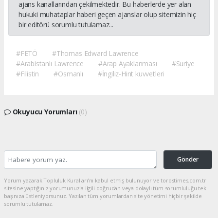
ajans kanallarından çekilmektedir. Bu haberlerde yer alan
hukuki muhataplar haberi geçen ajanslar olup sitemizin hiç
bir editörü sorumlu tutulamaz...
#FETÖ
#Thomas Edward Lawrence
#Arabistanlı Lawrence
#Arap Ayaklanması
#Suriye
#Filistin
#Osmanlı
#İngiliz-Hint kuvvetleri
Okuyucu Yorumları
(0)
Gönder
Yorum yazarak Topluluk Kuralları’nı kabul etmiş bulunuyor ve torostimes.com.tr
sitesine yaptığınız yorumunuzla ilgili doğrudan veya dolaylı tüm sorumluluğu tek
başınıza üstleniyorsunuz. Yazılan tüm yorumlardan site yönetimi hiçbir şekilde
sorumlu tutulamaz.