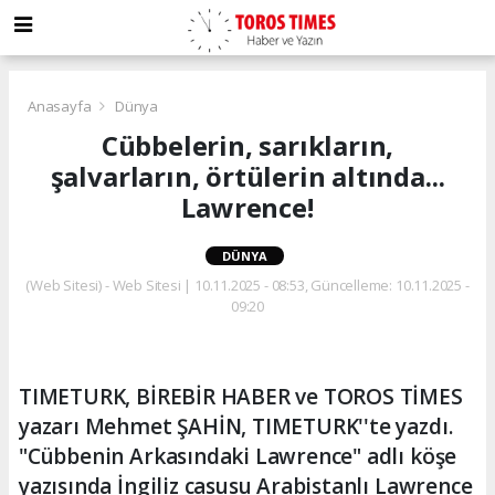
Anasayfa
Dünya
Cübbelerin, sarıkların,
şalvarların, örtülerin altında...
Lawrence!
DÜNYA
(Web Sitesi) - Web Sitesi | 10.11.2025 - 08:53, Güncelleme: 10.11.2025 -
09:20
TIMETURK, BİREBİR HABER ve TOROS TİMES
yazarı Mehmet ŞAHİN, TIMETURK''te yazdı.
"Cübbenin Arkasındaki Lawrence" adlı köşe
yazısında İngiliz casusu Arabistanlı Lawrence