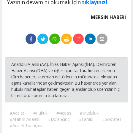
Yazının devamını okumak için
tıklayınız!
MERSIN HABERİ
Anadolu Ajansı (AA), İhlas Haber Ajansı (İHA), Demirören
Haber Ajansı (DHA) ve diğer ajanslar tarafından eklenen
tüm haberler, sitemizin editörlerinin müdahalesi olmadan
ajans kanallarından çekilmektedir. Bu haberlerde yer alan
hukuki muhataplar haberi geçen ajanslar olup sitemizin hiç
bir editörü sorumlu tutulamaz...
#Adalet
#Hukuk
#Vicdan
#Mutluluk
#Allah'ın Adaleti
#Dolandırıcı
#Farabi
#Sokrates
#Adalet Tanrıçası