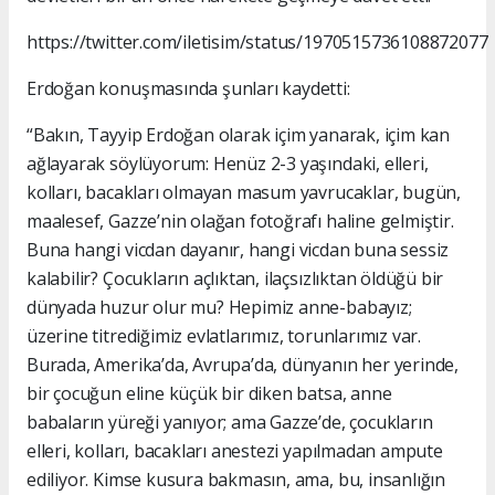
https://twitter.com/iletisim/status/1970515736108872077
Erdoğan konuşmasında şunları kaydetti:
“Bakın, Tayyip Erdoğan olarak içim yanarak, içim kan
ağlayarak söylüyorum: Henüz 2-3 yaşındaki, elleri,
kolları, bacakları olmayan masum yavrucaklar, bugün,
maalesef, Gazze’nin olağan fotoğrafı haline gelmiştir.
Buna hangi vicdan dayanır, hangi vicdan buna sessiz
kalabilir? Çocukların açlıktan, ilaçsızlıktan öldüğü bir
dünyada huzur olur mu? Hepimiz anne-babayız;
üzerine titrediğimiz evlatlarımız, torunlarımız var.
Burada, Amerika’da, Avrupa’da, dünyanın her yerinde,
bir çocuğun eline küçük bir diken batsa, anne
babaların yüreği yanıyor; ama Gazze’de, çocukların
elleri, kolları, bacakları anestezi yapılmadan ampute
ediliyor. Kimse kusura bakmasın, ama, bu, insanlığın