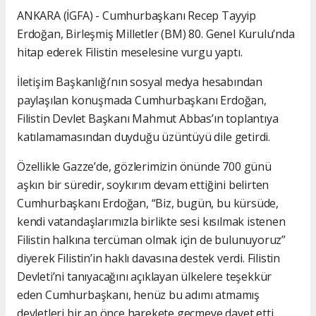
ANKARA (İGFA) - Cumhurbaşkanı Recep Tayyip
Erdoğan, Birleşmiş Milletler (BM) 80. Genel Kurulu’nda
hitap ederek Filistin meselesine vurgu yaptı.
İletişim Başkanlığı’nın sosyal medya hesabından
paylaşılan konuşmada Cumhurbaşkanı Erdoğan,
Filistin Devlet Başkanı Mahmut Abbas’ın toplantıya
katılamamasından duyduğu üzüntüyü dile getirdi.
Özellikle Gazze’de, gözlerimizin önünde 700 günü
aşkın bir süredir, soykırım devam ettiğini belirten
Cumhurbaşkanı Erdoğan, “Biz, bugün, bu kürsüde,
kendi vatandaşlarımızla birlikte sesi kısılmak istenen
Filistin halkına tercüman olmak için de bulunuyoruz”
diyerek Filistin’in haklı davasına destek verdi. Filistin
Devleti’ni tanıyacağını açıklayan ülkelere teşekkür
eden Cumhurbaşkanı, henüz bu adımı atmamış
devletleri bir an önce harekete geçmeye davet etti.