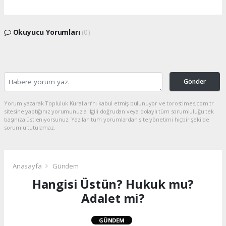
Okuyucu Yorumları
(0)
Gönder
Yorum yazarak Topluluk Kuralları’nı kabul etmiş bulunuyor ve torostimes.com.tr
sitesine yaptığınız yorumunuzla ilgili doğrudan veya dolaylı tüm sorumluluğu tek
başınıza üstleniyorsunuz. Yazılan tüm yorumlardan site yönetimi hiçbir şekilde
sorumlu tutulamaz.
Anasayfa
Gündem
Hangisi Üstün? Hukuk mu?
Adalet mi?
GÜNDEM