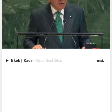
Erkek
|
Kadın
(Haberi Sesli Oku)