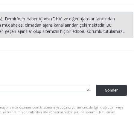
HA), Demirören Haber Ajansı (DHA) ve diğer ajanslar tarafından
nin müdahalesi olmadan ajans kanallarından çekilmektedir. Bu
i geçen ajanslar olup sitemizin hiç bir editörü sorumlu tutulamaz...
Gönder
nuyor ve torostimes.com.tr sitesine yaptığınız yorumunuzla ilgili doğrudan veya
z. Yazılan tüm yorumlardan site yönetimi hiçbir şekilde sorumlu tutulamaz.