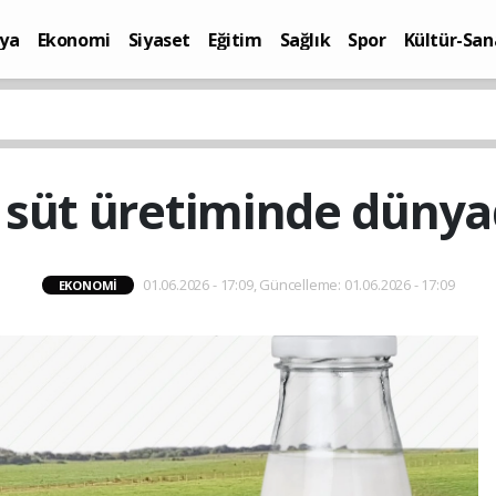
ya
Ekonomi
Siyaset
Eğitim
Sağlık
Spor
Kültür-San
i
Yaşam
ğ süt üretiminde dünyad
01.06.2026 - 17:09, Güncelleme: 01.06.2026 - 17:09
EKONOMI