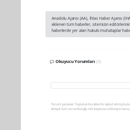
Anadolu Ajansı (AA), İhlas Haber Ajansı (İ
eklenen tüm haberler, sitemizin editörleri
haberlerde yer alan hukuki muhataplar haber
Okuyucu Yorumları
(0)
Yorum yazarak Topluluk Kuralları’nı kabul etmiş bulu
dolaylı tüm sorumluluğu tek başınıza üstleniyorsunu