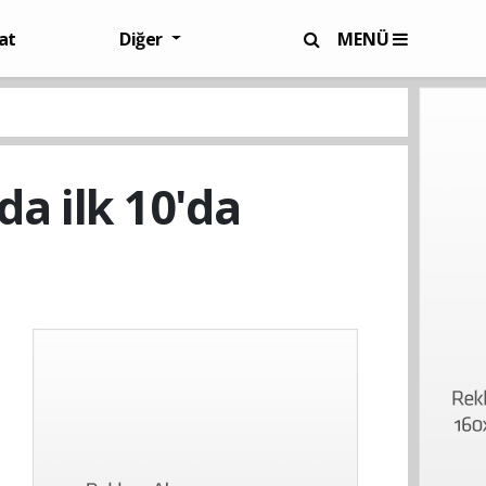
at
Diğer
MENÜ
a ilk 10'da