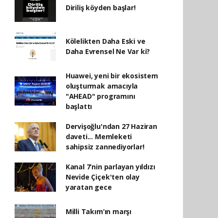
Diriliş köyden başlar!
Kölelikten Daha Eski ve
Daha Evrensel Ne Var ki?
Huawei, yeni bir ekosistem
oluşturmak amacıyla
"AHEAD" programını
başlattı
Dervişoğlu'ndan 27 Haziran
daveti... Memleketi
sahipsiz zannediyorlar!
Kanal 7’nin parlayan yıldızı
Nevide Çiçek'ten olay
yaratan gece
Milli Takım’ın marşı