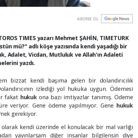
ABONE OL
TOROS TIMES yazarı Mehmet ŞAHİN, TIMETURK
stün mü?" adlı köşe yazısında kendi yaşadığı bir
k, Adalet, Vicdan, Mutluluk ve Allah'ın Adaleti
elerini yazdı.
m bizzat kendi başıma gelen bir dolandırıcılık
olandırıcının izlediği yol hukuka uygun. Ödemesi
or fakat
hukuk
ona bazı imtiyazlar tanımış. Ödeme
süre veriyor. Gene ödeme yapılmıyor. Gene
hukuk
rmek gerekiyor.
 olarak kendi üzerinde el konulacak bir mal varlığı
an yayınlarsam diğer insanlar bilgilensin diye