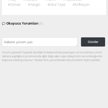
#Orman
#Yangın
#Okul Taşıtı
#Enflasyon
Okuyucu Yorumları
(0)
Gönder
Yorum yazarak Topluluk Kuralları’nı kabul etmiş bulunuyor ve torostimes.com.tr
sitesine yaptığınız yorumunuzla ilgili doğrudan veya dolaylı tüm sorumluluğu tek
başınıza üstleniyorsunuz. Yazılan tüm yorumlardan site yönetimi hiçbir şekilde
sorumlu tutulamaz.
haber paketi
haber scripti
haber yazılımı
Tüm hakları saklı tutulmaktadır.Copyright 2026©
Haber Yazılımı:
Web Aksiyon ®