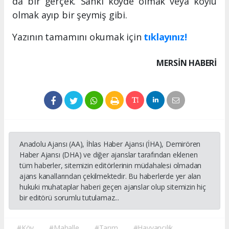
da bir gerçek. Sanki köyde olmak veya köylü
olmak ayıp bir şeymiş gibi.
Yazının tamamını okumak için
tıklayınız!
MERSIN HABERİ
Anadolu Ajansı (AA), İhlas Haber Ajansı (İHA), Demirören
Haber Ajansı (DHA) ve diğer ajanslar tarafından eklenen
tüm haberler, sitemizin editörlerinin müdahalesi olmadan
ajans kanallarından çekilmektedir. Bu haberlerde yer alan
hukuki muhataplar haberi geçen ajanslar olup sitemizin hiç
bir editörü sorumlu tutulamaz...
#Köy
#Mahalle
#Tarım
#Hayvancılık