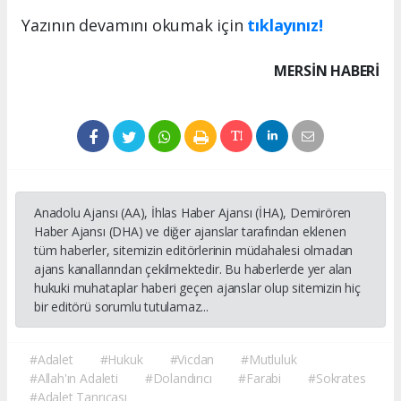
Yazının devamını okumak için
tıklayınız!
MERSIN HABERİ
Anadolu Ajansı (AA), İhlas Haber Ajansı (İHA), Demirören
Haber Ajansı (DHA) ve diğer ajanslar tarafından eklenen
tüm haberler, sitemizin editörlerinin müdahalesi olmadan
ajans kanallarından çekilmektedir. Bu haberlerde yer alan
hukuki muhataplar haberi geçen ajanslar olup sitemizin hiç
bir editörü sorumlu tutulamaz...
#Adalet
#Hukuk
#Vicdan
#Mutluluk
#Allah'ın Adaleti
#Dolandırıcı
#Farabi
#Sokrates
#Adalet Tanrıçası