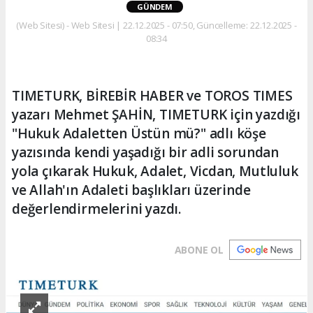
GÜNDEM
(Web Sitesi) - Web Sitesi | 22.12.2025 - 07:50, Güncelleme: 22.12.2025 -
08:34
TIMETURK, BİREBİR HABER ve TOROS TIMES
yazarı Mehmet ŞAHİN, TIMETURK için yazdığı
"Hukuk Adaletten Üstün mü?" adlı köşe
yazısında kendi yaşadığı bir adli sorundan
yola çıkarak Hukuk, Adalet, Vicdan, Mutluluk
ve Allah'ın Adaleti başlıkları üzerinde
değerlendirmelerini yazdı.
ABONE OL