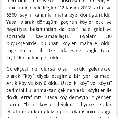
öldürdük. Türkiye'de büyükşehir belediyesi
sınırları içindeki köyler, 12 Kasım 2012 tarihli ve
6360 sayılı kanunla mahalleye dönüştürüldü.
Yasal olarak dönüşüm geçiren köyler etki ve
hayatiyet bakımından da pasif hale geldi ve
sonunda kavramsallaştı. Toplam 30
büyükşehirde bulunan köyler mahalle oldu.
Diğerleri de İl Özel İdaresine bağlı tüzel
kişilikler haline getirildi.
Gerekçesi ne olursa olsun artık geleneksel
olarak “köy” diyebileceğimiz bir yer kalmadı.
Artık köy ve köylü öldü. Üstelik “köy” ve “köylü”
terimini kullanmaktan çekinen eski köylüler ile
doldu etrafımız. “Bana köy demeyin” diyenden
tutun “ben köylü değilim” diyene kadar
etrafımızda kompleksli pek çok insanın olduğu