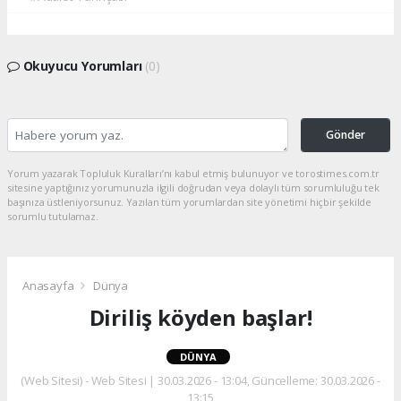
Okuyucu Yorumları
(0)
Gönder
Yorum yazarak Topluluk Kuralları’nı kabul etmiş bulunuyor ve torostimes.com.tr
sitesine yaptığınız yorumunuzla ilgili doğrudan veya dolaylı tüm sorumluluğu tek
başınıza üstleniyorsunuz. Yazılan tüm yorumlardan site yönetimi hiçbir şekilde
sorumlu tutulamaz.
Anasayfa
Dünya
Diriliş köyden başlar!
DÜNYA
(Web Sitesi) - Web Sitesi | 30.03.2026 - 13:04, Güncelleme: 30.03.2026 -
13:15