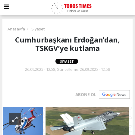
Anasayfa
Siyaset
Cumhurbaşkanı Erdoğan’dan,
TSKGV’ye kutlama
SIYASET
26.09.2025 - 12:58, Güncelleme: 26.09.2025 - 12:58
ABONE OL