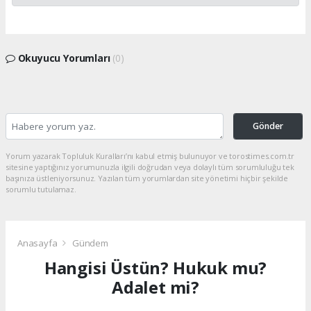
Okuyucu Yorumları
(0)
Gönder
Yorum yazarak Topluluk Kuralları’nı kabul etmiş bulunuyor ve torostimes.com.tr
sitesine yaptığınız yorumunuzla ilgili doğrudan veya dolaylı tüm sorumluluğu tek
başınıza üstleniyorsunuz. Yazılan tüm yorumlardan site yönetimi hiçbir şekilde
sorumlu tutulamaz.
Anasayfa
Gündem
Hangisi Üstün? Hukuk mu?
Adalet mi?