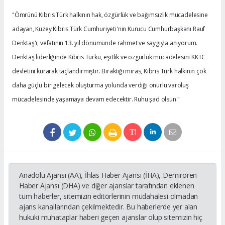
"Ömrünü Kıbrıs Türk halkının hak, özgürlük ve bağımsızlık mücadelesine
adayan, Kuzey Kıbrıs Türk Cumhuriyeti'nin Kurucu Cumhurbaşkanı Rauf
Denktaş'ı, vefatının 13. yıl dönümünde rahmet ve saygıyla anıyorum.
Denktaş liderliğinde Kıbrıs Türkü, eşitlik ve özgürlük mücadelesini KKTC
devletini kurarak taçlandırmıştır. Bıraktığı miras, Kıbrıs Türk halkının çok
daha güçlü bir gelecek oluşturma yolunda verdiği onurlu varoluş
mücadelesinde yaşamaya devam edecektir. Ruhu şad olsun."
Anadolu Ajansı (AA), İhlas Haber Ajansı (İHA), Demirören
Haber Ajansı (DHA) ve diğer ajanslar tarafından eklenen
tüm haberler, sitemizin editörlerinin müdahalesi olmadan
ajans kanallarından çekilmektedir. Bu haberlerde yer alan
hukuki muhataplar haberi geçen ajanslar olup sitemizin hiç