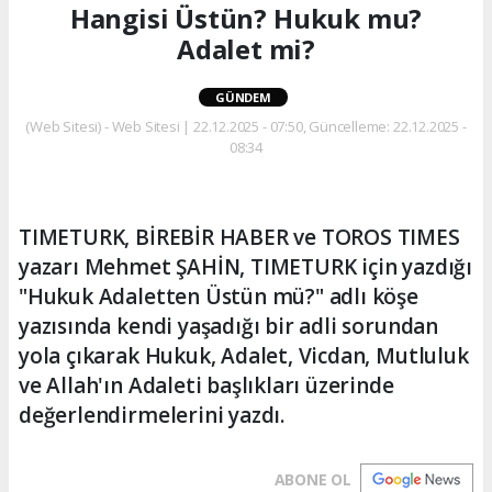
Hangisi Üstün? Hukuk mu?
Adalet mi?
GÜNDEM
(Web Sitesi) - Web Sitesi | 22.12.2025 - 07:50, Güncelleme: 22.12.2025 -
08:34
TIMETURK, BİREBİR HABER ve TOROS TIMES
yazarı Mehmet ŞAHİN, TIMETURK için yazdığı
"Hukuk Adaletten Üstün mü?" adlı köşe
yazısında kendi yaşadığı bir adli sorundan
yola çıkarak Hukuk, Adalet, Vicdan, Mutluluk
ve Allah'ın Adaleti başlıkları üzerinde
değerlendirmelerini yazdı.
ABONE OL