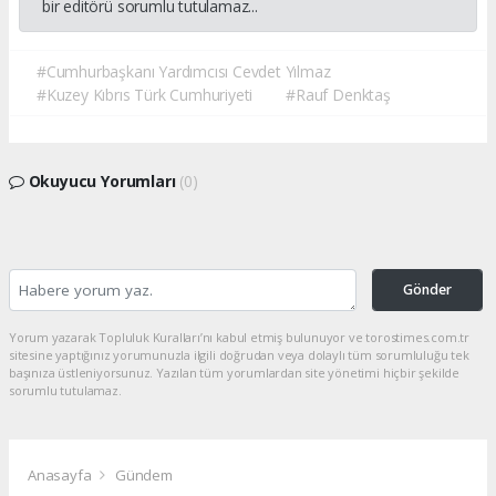
bir editörü sorumlu tutulamaz...
#Cumhurbaşkanı Yardımcısı Cevdet Yılmaz
#Kuzey Kıbrıs Türk Cumhuriyeti
#Rauf Denktaş
Okuyucu Yorumları
(0)
Gönder
Yorum yazarak Topluluk Kuralları’nı kabul etmiş bulunuyor ve torostimes.com.tr
sitesine yaptığınız yorumunuzla ilgili doğrudan veya dolaylı tüm sorumluluğu tek
başınıza üstleniyorsunuz. Yazılan tüm yorumlardan site yönetimi hiçbir şekilde
sorumlu tutulamaz.
Anasayfa
Gündem