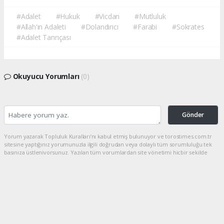
#Adalet
#Hukuk
#Vicdan
#Mutluluk
#Allah'ın Adaleti
#Dolandırıcı
#Farabi
#Sokrates
#Adalet Tanrıçası
Okuyucu Yorumları
(0)
Gönder
Yorum yazarak Topluluk Kuralları’nı kabul etmiş bulunuyor ve torostimes.com.tr
sitesine yaptığınız yorumunuzla ilgili doğrudan veya dolaylı tüm sorumluluğu tek
başınıza üstleniyorsunuz. Yazılan tüm yorumlardan site yönetimi hiçbir şekilde
sorumlu tutulamaz.
haber paketi
haber scripti
haber yazılımı