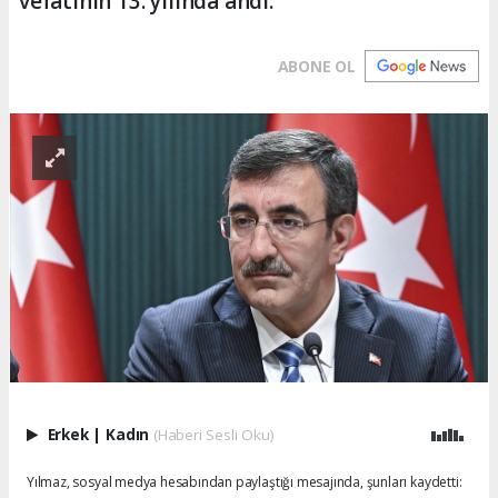
vefatının 13. yılında andı.
ABONE OL
Erkek
|
Kadın
(Haberi Sesli Oku)
Yılmaz, sosyal medya hesabından paylaştığı mesajında, şunları kaydetti: