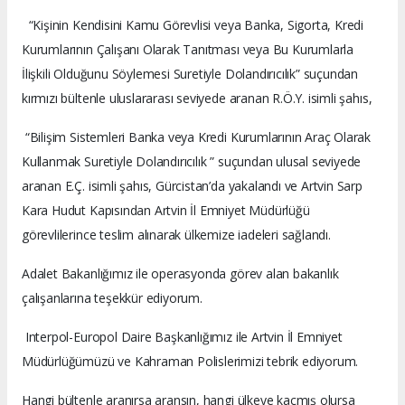
“Kişinin Kendisini Kamu Görevlisi veya Banka, Sigorta, Kredi
Kurumlarının Çalışanı Olarak Tanıtması veya Bu Kurumlarla
İlişkili Olduğunu Söylemesi Suretiyle Dolandırıcılık” suçundan
kırmızı bültenle uluslararası seviyede aranan R.Ö.Y. isimli şahıs,
“Bilişim Sistemleri Banka veya Kredi Kurumlarının Araç Olarak
Kullanmak Suretiyle Dolandırıcılık ” suçundan ulusal seviyede
aranan E.Ç. isimli şahıs, Gürcistan’da yakalandı ve Artvin Sarp
Kara Hudut Kapısından Artvin İl Emniyet Müdürlüğü
görevlilerince teslim alınarak ülkemize iadeleri sağlandı.
Adalet Bakanlığımız ile operasyonda görev alan bakanlık
çalışanlarına teşekkür ediyorum.
Interpol-Europol Daire Başkanlığımız ile Artvin İl Emniyet
Müdürlüğümüzü ve Kahraman Polislerimizi tebrik ediyorum.
Hangi bültenle aranırsa aransın, hangi ülkeye kaçmış olursa