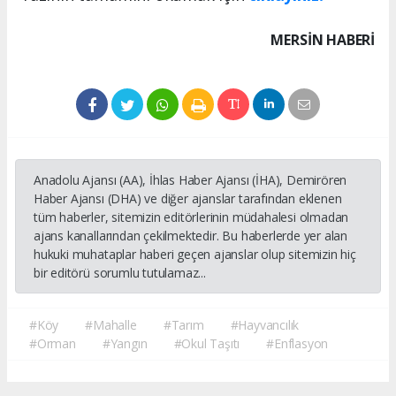
MERSIN HABERİ
Anadolu Ajansı (AA), İhlas Haber Ajansı (İHA), Demirören
Haber Ajansı (DHA) ve diğer ajanslar tarafından eklenen
tüm haberler, sitemizin editörlerinin müdahalesi olmadan
ajans kanallarından çekilmektedir. Bu haberlerde yer alan
hukuki muhataplar haberi geçen ajanslar olup sitemizin hiç
bir editörü sorumlu tutulamaz...
#Köy
#Mahalle
#Tarım
#Hayvancılık
#Orman
#Yangın
#Okul Taşıtı
#Enflasyon