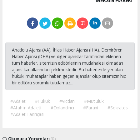
MERSIN HABERİ
Anadolu Ajansı (AA), İhlas Haber Ajansı (İHA), Demirören
Haber Ajansı (DHA) ve diğer ajanslar tarafından eklenen
tüm haberler, sitemizin editörlerinin müdahalesi olmadan
ajans kanallarından çekilmektedir. Bu haberlerde yer alan
hukuki muhataplar haberi geçen ajanslar olup sitemizin hiç
bir editörü sorumlu tutulamaz...
#Adalet
#Hukuk
#Vicdan
#Mutluluk
#Allah'ın Adaleti
#Dolandırıcı
#Farabi
#Sokrates
#Adalet Tanrıçası
Okuyucu Yorumları
(0)