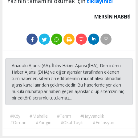
Yazının tamamını okumak için
tıklayınız!
MERSIN HABERİ
Anadolu Ajansı (AA), İhlas Haber Ajansı (İHA), Demirören
Haber Ajansı (DHA) ve diğer ajanslar tarafından eklenen
tüm haberler, sitemizin editörlerinin müdahalesi olmadan
ajans kanallarından çekilmektedir. Bu haberlerde yer alan
hukuki muhataplar haberi geçen ajanslar olup sitemizin hiç
bir editörü sorumlu tutulamaz...
#Köy
#Mahalle
#Tarım
#Hayvancılık
#Orman
#Yangın
#Okul Taşıtı
#Enflasyon