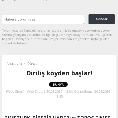
Gönder
Yorum yazarak Topluluk Kuralları’nı kabul etmiş bulunuyor ve torostimes.com.tr
sitesine yaptığınız yorumunuzla ilgili doğrudan veya dolaylı tüm sorumluluğu tek
başınıza üstleniyorsunuz. Yazılan tüm yorumlardan site yönetimi hiçbir şekilde
sorumlu tutulamaz.
Anasayfa
Dünya
Diriliş köyden başlar!
DÜNYA
(Web Sitesi) - Web Sitesi | 30.03.2026 - 13:04, Güncelleme: 30.03.2026 -
13:15
TIMETURK, BİREBİR HABER ve TOROS TIMES