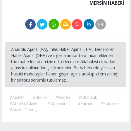
MERSIN HABERİ
Anadolu Ajansı (AA), İhlas Haber Ajansı (İHA), Demirören
Haber Ajansı (DHA) ve diğer ajanslar tarafından eklenen
tüm haberler, sitemizin editörlerinin müdahalesi olmadan
ajans kanallarından çekilmektedir. Bu haberlerde yer alan
hukuki muhataplar haberi geçen ajanslar olup sitemizin hiç
bir editörü sorumlu tutulamaz...
#Adalet
#Hukuk
#Vicdan
#Mutluluk
#Allah'ın Adaleti
#Dolandırıcı
#Farabi
#Sokrates
#Adalet Tanrıçası