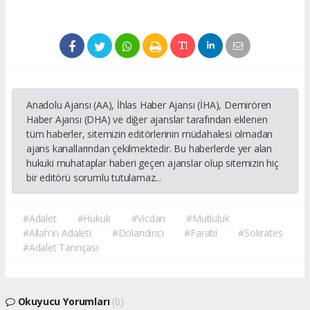
Anadolu Ajansı (AA), İhlas Haber Ajansı (İHA), Demirören
Haber Ajansı (DHA) ve diğer ajanslar tarafından eklenen
tüm haberler, sitemizin editörlerinin müdahalesi olmadan
ajans kanallarından çekilmektedir. Bu haberlerde yer alan
hukuki muhataplar haberi geçen ajanslar olup sitemizin hiç
bir editörü sorumlu tutulamaz...
#Adalet
#Hukuk
#Vicdan
#Mutluluk
#Allah'ın Adaleti
#Dolandırıcı
#Farabi
#Sokrates
#Adalet Tanrıçası
Okuyucu Yorumları
(0)