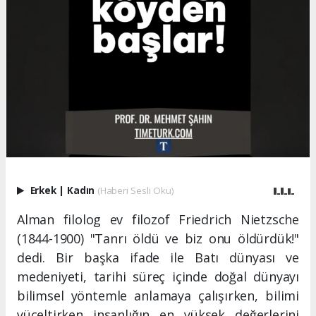
Erkek
|
Kadın
(Haberi Sesli Oku)
Alman filolog ev filozof Friedrich Nietzsche
(1844-1900) "Tanrı öldü ve biz onu öldürdük!"
dedi. Bir başka ifade ile Batı dünyası ve
medeniyeti, tarihi süreç içinde doğal dünyayı
bilimsel yöntemle anlamaya çalışırken, bilimi
yüceltirken insanlığın en yüksek değerlerini