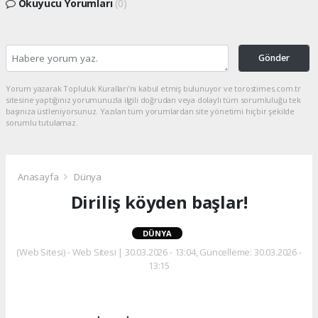
Okuyucu Yorumları
(0)
Gönder
Yorum yazarak Topluluk Kuralları’nı kabul etmiş bulunuyor ve torostimes.com.tr
sitesine yaptığınız yorumunuzla ilgili doğrudan veya dolaylı tüm sorumluluğu tek
başınıza üstleniyorsunuz. Yazılan tüm yorumlardan site yönetimi hiçbir şekilde
sorumlu tutulamaz.
Anasayfa
Dünya
Diriliş köyden başlar!
DÜNYA
(Web Sitesi) - Web Sitesi | 30.03.2026 - 13:04, Güncelleme: 30.03.2026 -
13:15