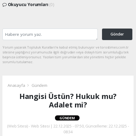
Okuyucu Yorumları
(0)
Gönder
Yorum yazarak Topluluk Kuralları’nı kabul etmiş bulunuyor ve torostimes.com.tr
sitesine yaptığınız yorumunuzla ilgili doğrudan veya dolaylı tüm sorumluluğu tek
başınıza üstleniyorsunuz. Yazılan tüm yorumlardan site yönetimi hiçbir şekilde
sorumlu tutulamaz.
Anasayfa
Gündem
Hangisi Üstün? Hukuk mu?
Adalet mi?
GÜNDEM
(Web Sitesi) - Web Sitesi | 22.12.2025 - 07:50, Güncelleme: 22.12.2025 -
08:34