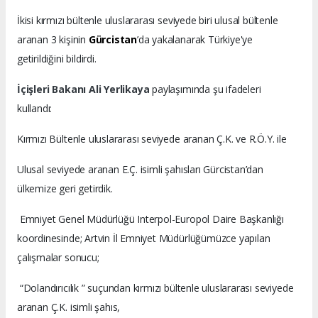
İkisi kırmızı bültenle uluslararası seviyede biri ulusal bültenle
aranan 3 kişinin
Gürcistan
’da yakalanarak Türkiye'ye
getirildiğini bildirdi.
İçişleri Bakanı Ali Yerlikaya
paylaşımında şu ifadeleri
kullandı:
Kırmızı Bültenle uluslararası seviyede aranan Ç.K. ve R.Ö.Y. ile
Ulusal seviyede aranan E.Ç. isimli şahısları Gürcistan’dan
ülkemize geri getirdik.
Emniyet Genel Müdürlüğü Interpol-Europol Daire Başkanlığı
koordinesinde; Artvin İl Emniyet Müdürlüğümüzce yapılan
çalışmalar sonucu;
“Dolandırıcılık ” suçundan kırmızı bültenle uluslararası seviyede
aranan Ç.K. isimli şahıs,