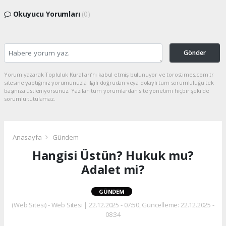
Okuyucu Yorumları
(0)
Gönder
Yorum yazarak Topluluk Kuralları’nı kabul etmiş bulunuyor ve torostimes.com.tr
sitesine yaptığınız yorumunuzla ilgili doğrudan veya dolaylı tüm sorumluluğu tek
başınıza üstleniyorsunuz. Yazılan tüm yorumlardan site yönetimi hiçbir şekilde
sorumlu tutulamaz.
Anasayfa
Gündem
Hangisi Üstün? Hukuk mu?
Adalet mi?
GÜNDEM
(Web Sitesi) - Web Sitesi | 22.12.2025 - 07:50, Güncelleme: 22.12.2025 -
08:34