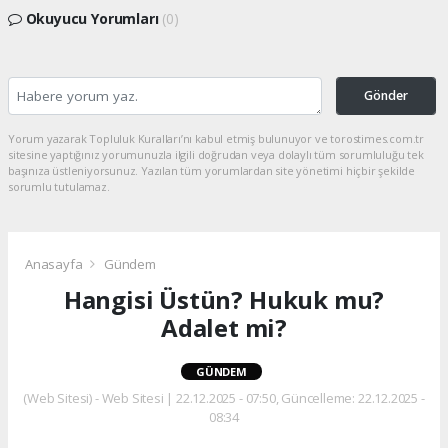
Okuyucu Yorumları
(0)
Gönder
Yorum yazarak Topluluk Kuralları’nı kabul etmiş bulunuyor ve torostimes.com.tr
sitesine yaptığınız yorumunuzla ilgili doğrudan veya dolaylı tüm sorumluluğu tek
başınıza üstleniyorsunuz. Yazılan tüm yorumlardan site yönetimi hiçbir şekilde
sorumlu tutulamaz.
Anasayfa
Gündem
Hangisi Üstün? Hukuk mu?
Adalet mi?
GÜNDEM
(Web Sitesi) - Web Sitesi | 22.12.2025 - 07:50, Güncelleme: 22.12.2025 -
08:34