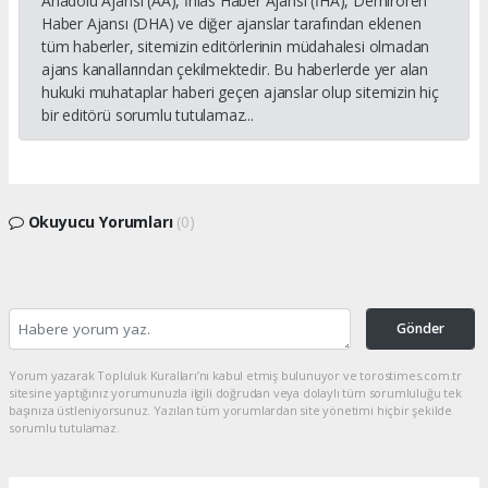
Anadolu Ajansı (AA), İhlas Haber Ajansı (İHA), Demirören
Haber Ajansı (DHA) ve diğer ajanslar tarafından eklenen
tüm haberler, sitemizin editörlerinin müdahalesi olmadan
ajans kanallarından çekilmektedir. Bu haberlerde yer alan
hukuki muhataplar haberi geçen ajanslar olup sitemizin hiç
bir editörü sorumlu tutulamaz...
Okuyucu Yorumları
(0)
Gönder
Yorum yazarak Topluluk Kuralları’nı kabul etmiş bulunuyor ve torostimes.com.tr
sitesine yaptığınız yorumunuzla ilgili doğrudan veya dolaylı tüm sorumluluğu tek
başınıza üstleniyorsunuz. Yazılan tüm yorumlardan site yönetimi hiçbir şekilde
sorumlu tutulamaz.