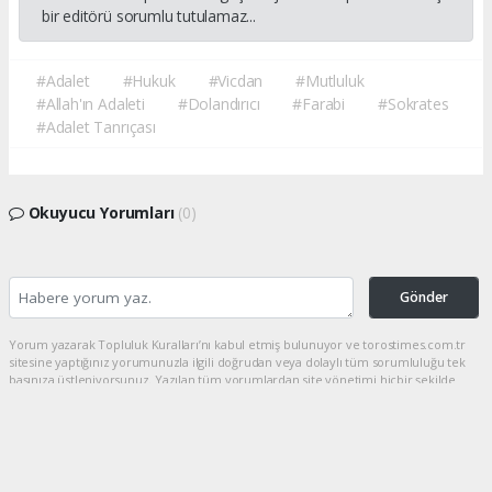
bir editörü sorumlu tutulamaz...
#Adalet
#Hukuk
#Vicdan
#Mutluluk
#Allah'ın Adaleti
#Dolandırıcı
#Farabi
#Sokrates
#Adalet Tanrıçası
Okuyucu Yorumları
(0)
Gönder
Yorum yazarak Topluluk Kuralları’nı kabul etmiş bulunuyor ve torostimes.com.tr
sitesine yaptığınız yorumunuzla ilgili doğrudan veya dolaylı tüm sorumluluğu tek
başınıza üstleniyorsunuz. Yazılan tüm yorumlardan site yönetimi hiçbir şekilde
sorumlu tutulamaz.