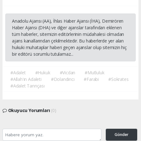
Anadolu Ajansı (AA), İhlas Haber Ajansı (İHA), Demirören
Haber Ajansı (DHA) ve diğer ajanslar tarafından eklenen
tüm haberler, sitemizin editörlerinin müdahalesi olmadan
ajans kanallarından çekilmektedir. Bu haberlerde yer alan
hukuki muhataplar haberi geçen ajanslar olup sitemizin hiç
bir editörü sorumlu tutulamaz...
#Adalet
#Hukuk
#Vicdan
#Mutluluk
#Allah'ın Adaleti
#Dolandırıcı
#Farabi
#Sokrates
#Adalet Tanrıçası
Okuyucu Yorumları
(0)
Gönder