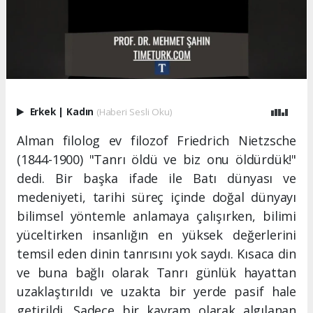
Erkek
|
Kadın
(Haberi Sesli Oku)
Alman filolog ev filozof Friedrich Nietzsche
(1844-1900) "Tanrı öldü ve biz onu öldürdük!"
dedi. Bir başka ifade ile Batı dünyası ve
medeniyeti, tarihi süreç içinde doğal dünyayı
bilimsel yöntemle anlamaya çalışırken, bilimi
yüceltirken insanlığın en yüksek değerlerini
temsil eden dinin tanrısını yok saydı. Kısaca din
ve buna bağlı olarak Tanrı günlük hayattan
uzaklaştırıldı ve uzakta bir yerde pasif hale
getirildi. Sadece bir kavram olarak algılanan