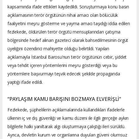
kapsamında ifade ettikleri kaydedildi. Soruşturmaya konu basın
açıklamasının terör örgütünün nihai amacı olan bölücülük
faaliyetini meşru gösterme ve yayma amacı taşıdığı iddia edilen
fezlekede, öldürülen terör örgütü mensuplarından çatışma
bölgesinde hedef alınan gazeteci olarak bahsedilmesinin örgüt
üyeliğini özendirici mahiyette olduğu belirtildi. Yapılan
açıklamayla İstanbul Barosu’nun terör örgütünün cebir, şiddet
veya tehdit içeren yöntemlerini meşru gösterdiği veya bu
yöntemlere başvurmayı teşvik edecek şekilde propaganda
yaptığı ifade edildi.
“PAYLAŞIM KAMU BARIŞINI BOZMAYA ELVERİŞLİ”
Fezlekede, şüphelilerin açıklamalarında kullandıkları ifadelerle
ülkenin iç ve dış güvenliği ve kamu düzeni ile ilgili gerçeğe aykırı
bilgilerle halkı yanıltarak algı oluşturmaya çalıştığı ileri sürüldü.
Ayrıca, devletin kurum ve organlarına duyulan güveni olumsuz