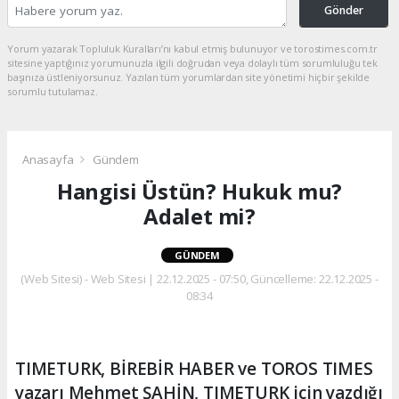
Gönder
Yorum yazarak Topluluk Kuralları’nı kabul etmiş bulunuyor ve torostimes.com.tr
sitesine yaptığınız yorumunuzla ilgili doğrudan veya dolaylı tüm sorumluluğu tek
başınıza üstleniyorsunuz. Yazılan tüm yorumlardan site yönetimi hiçbir şekilde
sorumlu tutulamaz.
Anasayfa
Gündem
Hangisi Üstün? Hukuk mu?
Adalet mi?
GÜNDEM
(Web Sitesi) - Web Sitesi | 22.12.2025 - 07:50, Güncelleme: 22.12.2025 -
08:34
TIMETURK, BİREBİR HABER ve TOROS TIMES
yazarı Mehmet ŞAHİN, TIMETURK için yazdığı