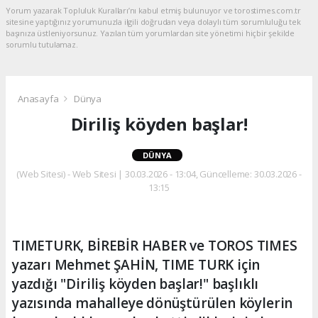
Yorum yazarak Topluluk Kuralları’nı kabul etmiş bulunuyor ve torostimes.com.tr
sitesine yaptığınız yorumunuzla ilgili doğrudan veya dolaylı tüm sorumluluğu tek
başınıza üstleniyorsunuz. Yazılan tüm yorumlardan site yönetimi hiçbir şekilde
sorumlu tutulamaz.
Anasayfa
Dünya
Diriliş köyden başlar!
DÜNYA
(Web Sitesi) - Web Sitesi | 30.03.2026 - 13:04, Güncelleme: 30.03.2026 -
13:15
TIMETURK, BİREBİR HABER ve TOROS TIMES
yazarı Mehmet ŞAHİN, TIME TURK için
yazdığı "Diriliş köyden başlar!" başlıklı
yazısında mahalleye dönüştürülen köylerin