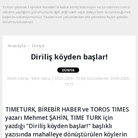
Yorum yazarak Topluluk Kuralları’nı kabul etmiş bulunuyor ve torostimes.com.tr
sitesine yaptığınız yorumunuzla ilgili doğrudan veya dolaylı tüm sorumluluğu tek
başınıza üstleniyorsunuz. Yazılan tüm yorumlardan site yönetimi hiçbir şekilde
sorumlu tutulamaz.
Anasayfa
Dünya
Diriliş köyden başlar!
DÜNYA
(Web Sitesi) - Web Sitesi | 30.03.2026 - 13:04, Güncelleme: 30.03.2026 -
13:15
TIMETURK, BİREBİR HABER ve TOROS TIMES
yazarı Mehmet ŞAHİN, TIME TURK için
yazdığı "Diriliş köyden başlar!" başlıklı
yazısında mahalleye dönüştürülen köylerin