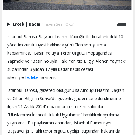
Erkek
|
Kadın
(Haberi Sesli Oku)
İstanbul Barosu Başkanı İbrahim Kaboğlu ile beraberindeki 10
yönetim kurulu üyesi hakkında yürütülen soruşturma
kapsamında, “Basın Yoluyla Terör Örgütü Propagandası
Yapmak” ve “Basın Yoluyla Halkı Yanıltıcı Bilgiyi Alenen Yaymak”
suçlarından 3 yıldan 12 yıla kadar hapis cezası
istemiyle
fezleke
hazırlandı.
İstanbul Barosu, gazeteci olduğunu savunduğu Nazım Daştan
ve Cihan Bilgin'in Suriye’de güvenlik güçlerince öldürülmesine
ilişkin 21 Aralık 2024'te baronun resmi X hesabından
"Uluslararası İnsancıl Hukuk Uygulansın" başlıklı bir açıklama
yayınlandı. Bu paylaşımın ardından, İstanbul Cumhuriyet
Başsavcılığı “Silahlı terör örgütü üyeliği” suçundan haklarında