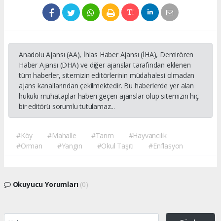
Anadolu Ajansı (AA), İhlas Haber Ajansı (İHA), Demirören
Haber Ajansı (DHA) ve diğer ajanslar tarafından eklenen
tüm haberler, sitemizin editörlerinin müdahalesi olmadan
ajans kanallarından çekilmektedir. Bu haberlerde yer alan
hukuki muhataplar haberi geçen ajanslar olup sitemizin hiç
bir editörü sorumlu tutulamaz...
#Köy
#Mahalle
#Tarım
#Hayvancılık
#Orman
#Yangın
#Okul Taşıtı
#Enflasyon
Okuyucu Yorumları
(0)