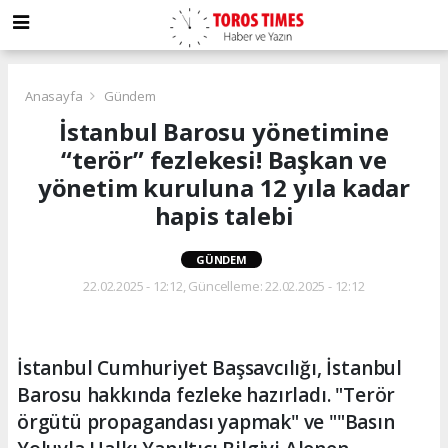
Anasayfa
Gündem
İstanbul Barosu yönetimine
“terör” fezlekesi! Başkan ve
yönetim kuruluna 12 yıla kadar
hapis talebi
GÜNDEM
22.02.2025 - 12:12, Güncelleme: 22.02.2025 - 12:12
İstanbul Cumhuriyet Başsavcılığı, İstanbul
Barosu hakkında fezleke hazırladı. "Terör
örgütü propagandası yapmak" ve ""Basın