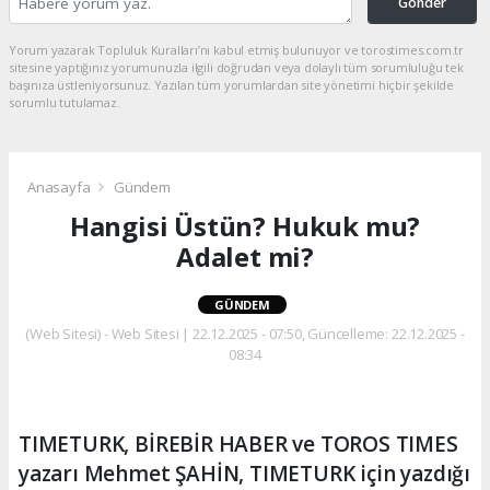
Gönder
Yorum yazarak Topluluk Kuralları’nı kabul etmiş bulunuyor ve torostimes.com.tr
sitesine yaptığınız yorumunuzla ilgili doğrudan veya dolaylı tüm sorumluluğu tek
başınıza üstleniyorsunuz. Yazılan tüm yorumlardan site yönetimi hiçbir şekilde
sorumlu tutulamaz.
Anasayfa
Gündem
Hangisi Üstün? Hukuk mu?
Adalet mi?
GÜNDEM
(Web Sitesi) - Web Sitesi | 22.12.2025 - 07:50, Güncelleme: 22.12.2025 -
08:34
TIMETURK, BİREBİR HABER ve TOROS TIMES
yazarı Mehmet ŞAHİN, TIMETURK için yazdığı