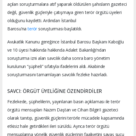
açılan soruşturmalara atıf yaparak öldürülen şahısların gazeteci
değil, güvenlik güçleriyle çatışmaya giren terör örgütü üyeleri
olduğunu kaydetti. Ardından İstanbul
Barosu’na
terör
soruşturması başlatıldı.
Avukatlık Kanunu gereğince İstanbul Barosu Başkanı Kaboğlu
ve 10 üyesi hakkında hakkında Adalet Bakanlığı’ndan
soruşturma izni alan savcılık daha sonra baro yönetim
kurulunun “şüpheli” sıfatıyla ifadelerini aldı. Akabinde
soruşturmasını tamamlayan savcılık fezleke hazırladı.
SAVCI: ÖRGÜT ÜYELİĞİNE ÖZENDİRDİLER
Fezlekede, şüphelilerin, yayınlanan basın açıklaması ile terör
örgütü mensupları Nazım Daştan ve Cihan Bilgin’i gazeteci
olarak tanıtıp, güvenlik güçlerini terörle mücadele kapsamında
etkisiz hale getirdikleri ileri sürüldü. Ayrıca terör örgütü
mensuplarına yönelik güvenlik güçlerinin faaliyetini savaş suçu