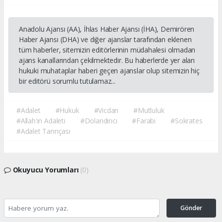
Anadolu Ajansı (AA), İhlas Haber Ajansı (İHA), Demirören
Haber Ajansı (DHA) ve diğer ajanslar tarafından eklenen
tüm haberler, sitemizin editörlerinin müdahalesi olmadan
ajans kanallarından çekilmektedir. Bu haberlerde yer alan
hukuki muhataplar haberi geçen ajanslar olup sitemizin hiç
bir editörü sorumlu tutulamaz...
#Adalet
#Hukuk
#Vicdan
#Mutluluk
#Allah'ın Adaleti
#Dolandırıcı
#Farabi
#Sokrates
#Adalet Tanrıçası
Okuyucu Yorumları
(0)
Gönder