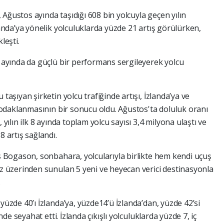
, Ağustos ayında taşıdığı 608 bin yolcuyla geçen yılın
anda’ya yönelik yolculuklarda yüzde 21 artış görülürken,
leşti.
 ayında da güçlü bir performans sergileyerek yolcu
aşıyan şirketin yolcu trafiğinde artışı, İzlanda’ya ve
k odaklanmasının bir sonucu oldu. Ağustos'ta doluluk oranı
yılın ilk 8 ayında toplam yolcu sayısı 3,4 milyona ulaştı ve
 artış sağlandı.
s Bogason, sonbahara, yolcularıyla birlikte hem kendi uçuş
z üzerinden sunulan 5 yeni ve heyecan verici destinasyonla
.
üzde 40’ı İzlanda’ya, yüzde14’ü İzlanda’dan, yüzde 42’si
nde seyahat etti. İzlanda çıkışlı yolculuklarda yüzde 7, iç