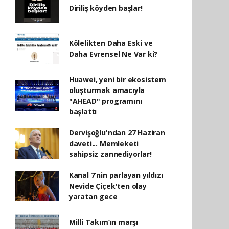
Diriliş köyden başlar!
Kölelikten Daha Eski ve
Daha Evrensel Ne Var ki?
Huawei, yeni bir ekosistem
oluşturmak amacıyla
"AHEAD" programını
başlattı
Dervişoğlu'ndan 27 Haziran
daveti... Memleketi
sahipsiz zannediyorlar!
Kanal 7’nin parlayan yıldızı
Nevide Çiçek'ten olay
yaratan gece
Milli Takım’ın marşı