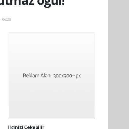
tutmaz oğul!
- 06:28
İlginizi Çekebilir