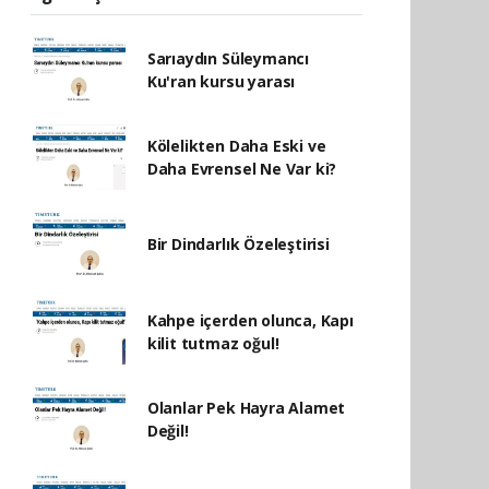
Sarıaydın Süleymancı
Ku'ran kursu yarası
Kölelikten Daha Eski ve
Daha Evrensel Ne Var ki?
Bir Dindarlık Özeleştirisi
Kahpe içerden olunca, Kapı
kilit tutmaz oğul!
Olanlar Pek Hayra Alamet
Değil!