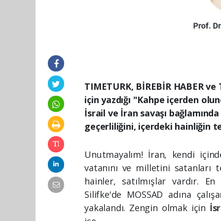
TIMETURK, BİREBİR HABER ve 
için yazdığı "Kahpe içerden olunc
İsrail ve İran savaşı bağlamınd
geçerliliğini, içerdeki hainliğin te
Unutmayalım! İran, kendi içindek
vatanını ve milletini satanları
hainler, satılmışlar vardır. 
Silifke'de MOSSAD adına çalı
yakalandı. Zengin olmak için
İs