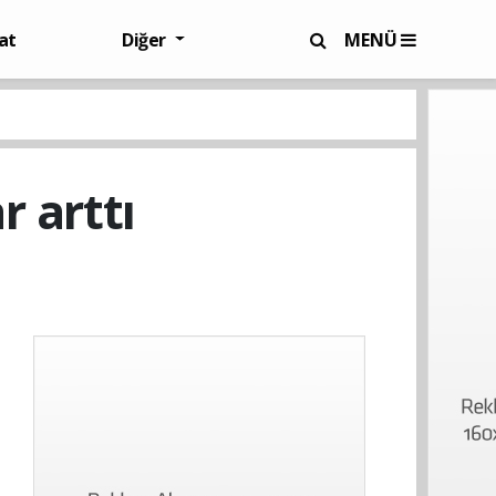
at
Diğer
MENÜ
r arttı