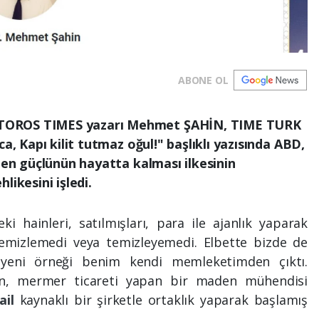
ABONE OL
TOROS TIMES yazarı Mehmet ŞAHİN, TIME TURK
a, Kapı kilit tutmaz oğul!" başlıklı yazısında ABD,
a en güçlünün hayatta kalması ilkesinin
hlikesini işledi.
i hainleri, satılmışları, para ile ajanlık yaparak
 temizlemedi veya temizleyemedi. Elbette bizde de
En yeni örneği benim kendi memleketimden çıktı.
şan, mermer ticareti yapan bir maden mühendisi
rail
kaynaklı bir şirketle ortaklık yaparak başlamış