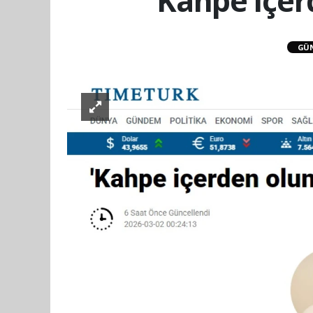
Kahpe içerd
GÜ