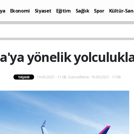
ya
Ekonomi
Siyaset
Eğitim
Sağlık
Spor
Kültür-San
i
Yaşam
a'ya yönelik yolculukla
19.09.2025 - 11:08, Güncelleme: 19.09.2025 - 11:08
YAŞAM