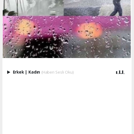
Erkek
|
Kadın
(Haberi Sesli Oku)