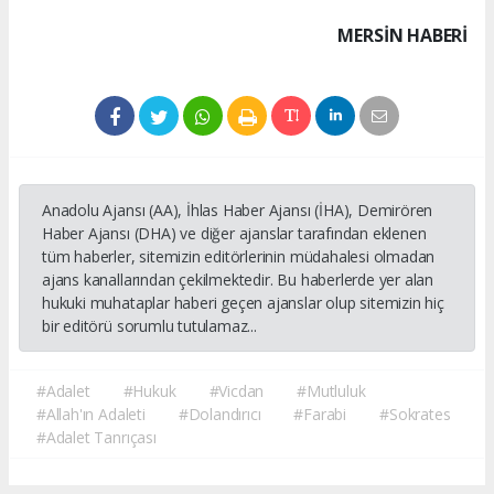
MERSIN HABERİ
Anadolu Ajansı (AA), İhlas Haber Ajansı (İHA), Demirören
Haber Ajansı (DHA) ve diğer ajanslar tarafından eklenen
tüm haberler, sitemizin editörlerinin müdahalesi olmadan
ajans kanallarından çekilmektedir. Bu haberlerde yer alan
hukuki muhataplar haberi geçen ajanslar olup sitemizin hiç
bir editörü sorumlu tutulamaz...
#Adalet
#Hukuk
#Vicdan
#Mutluluk
#Allah'ın Adaleti
#Dolandırıcı
#Farabi
#Sokrates
#Adalet Tanrıçası