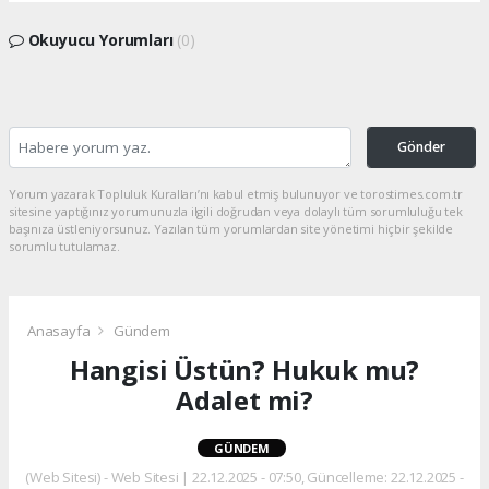
Okuyucu Yorumları
(0)
Gönder
Yorum yazarak Topluluk Kuralları’nı kabul etmiş bulunuyor ve torostimes.com.tr
sitesine yaptığınız yorumunuzla ilgili doğrudan veya dolaylı tüm sorumluluğu tek
başınıza üstleniyorsunuz. Yazılan tüm yorumlardan site yönetimi hiçbir şekilde
sorumlu tutulamaz.
Anasayfa
Gündem
Hangisi Üstün? Hukuk mu?
Adalet mi?
GÜNDEM
(Web Sitesi) - Web Sitesi | 22.12.2025 - 07:50, Güncelleme: 22.12.2025 -