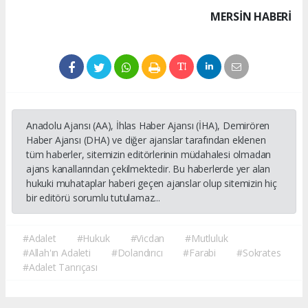
MERSIN HABERİ
Anadolu Ajansı (AA), İhlas Haber Ajansı (İHA), Demirören
Haber Ajansı (DHA) ve diğer ajanslar tarafından eklenen
tüm haberler, sitemizin editörlerinin müdahalesi olmadan
ajans kanallarından çekilmektedir. Bu haberlerde yer alan
hukuki muhataplar haberi geçen ajanslar olup sitemizin hiç
bir editörü sorumlu tutulamaz...
#Adalet
#Hukuk
#Vicdan
#Mutluluk
#Allah'ın Adaleti
#Dolandırıcı
#Farabi
#Sokrates
#Adalet Tanrıçası