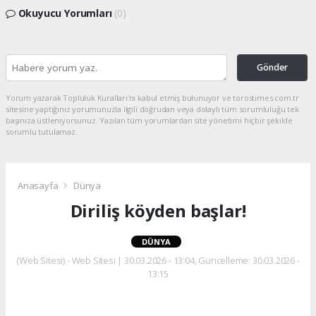
Okuyucu Yorumları
(0)
Gönder
Yorum yazarak Topluluk Kuralları’nı kabul etmiş bulunuyor ve torostimes.com.tr
sitesine yaptığınız yorumunuzla ilgili doğrudan veya dolaylı tüm sorumluluğu tek
başınıza üstleniyorsunuz. Yazılan tüm yorumlardan site yönetimi hiçbir şekilde
sorumlu tutulamaz.
Anasayfa
Dünya
Diriliş köyden başlar!
DÜNYA
(Web Sitesi) - Web Sitesi | 30.03.2026 - 13:04, Güncelleme: 30.03.2026 -
13:15