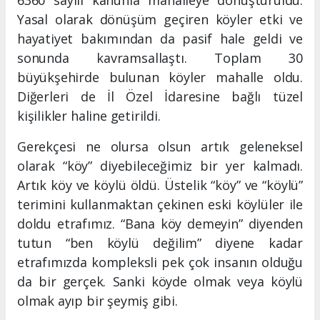
6360 sayılı kanunla mahalleye dönüştürüldü.
Yasal olarak dönüşüm geçiren köyler etki ve
hayatiyet bakımından da pasif hale geldi ve
sonunda kavramsallaştı. Toplam 30
büyükşehirde bulunan köyler mahalle oldu.
Diğerleri de İl Özel İdaresine bağlı tüzel
kişilikler haline getirildi.
Gerekçesi ne olursa olsun artık geleneksel
olarak “köy” diyebileceğimiz bir yer kalmadı.
Artık köy ve köylü öldü. Üstelik “köy” ve “köylü”
terimini kullanmaktan çekinen eski köylüler ile
doldu etrafımız. “Bana köy demeyin” diyenden
tutun “ben köylü değilim” diyene kadar
etrafımızda kompleksli pek çok insanın olduğu
da bir gerçek. Sanki köyde olmak veya köylü
olmak ayıp bir şeymiş gibi.