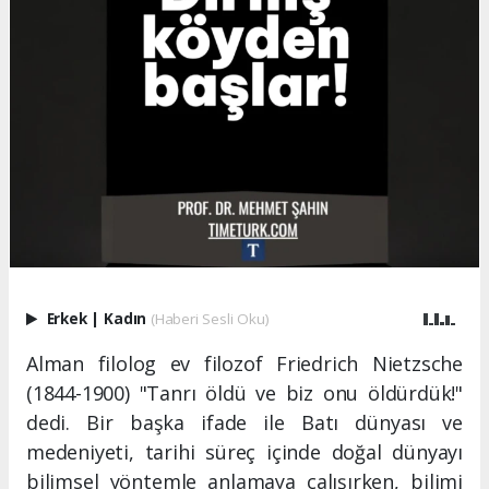
Erkek
|
Kadın
(Haberi Sesli Oku)
Alman filolog ev filozof Friedrich Nietzsche
(1844-1900) "Tanrı öldü ve biz onu öldürdük!"
dedi. Bir başka ifade ile Batı dünyası ve
medeniyeti, tarihi süreç içinde doğal dünyayı
bilimsel yöntemle anlamaya çalışırken, bilimi