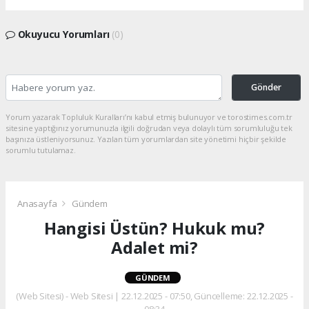
Okuyucu Yorumları
(0)
Gönder
Yorum yazarak Topluluk Kuralları’nı kabul etmiş bulunuyor ve torostimes.com.tr
sitesine yaptığınız yorumunuzla ilgili doğrudan veya dolaylı tüm sorumluluğu tek
başınıza üstleniyorsunuz. Yazılan tüm yorumlardan site yönetimi hiçbir şekilde
sorumlu tutulamaz.
Anasayfa
Gündem
Hangisi Üstün? Hukuk mu?
Adalet mi?
GÜNDEM
(Web Sitesi) - Web Sitesi | 22.12.2025 - 07:50, Güncelleme: 22.12.2025 -
08:34