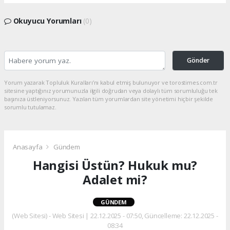
Okuyucu Yorumları
(0)
Gönder
Yorum yazarak Topluluk Kuralları’nı kabul etmiş bulunuyor ve torostimes.com.tr
sitesine yaptığınız yorumunuzla ilgili doğrudan veya dolaylı tüm sorumluluğu tek
başınıza üstleniyorsunuz. Yazılan tüm yorumlardan site yönetimi hiçbir şekilde
sorumlu tutulamaz.
Anasayfa
Gündem
Hangisi Üstün? Hukuk mu?
Adalet mi?
GÜNDEM
(Web Sitesi) - Web Sitesi | 22.12.2025 - 07:50, Güncelleme: 22.12.2025 -
08:34