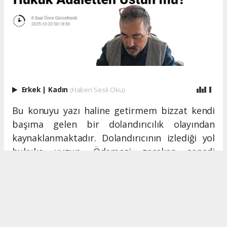
Erkek
|
Kadın
(Haberi Sesli Oku)
Bu konuyu yazı haline getirmem bizzat kendi
başıma gelen bir dolandırıcılık olayından
kaynaklanmaktadır. Dolandırıcının izlediği yol
hukuka uygun. Ödemesi gereken senedi
vaktine ödemiyor fakat hukuk ona bazı
imtiyazlar tanımış. Ödeme yapması gereken
tarihe ilave süre veriyor. Gene ödeme
yapılmıyor. Gene hukuk yolunu izlersen senedi
icraya vermek gerekiyor.