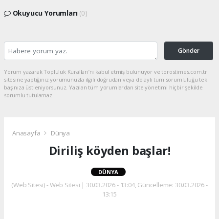
Okuyucu Yorumları
(0)
Gönder
Yorum yazarak Topluluk Kuralları’nı kabul etmiş bulunuyor ve torostimes.com.tr
sitesine yaptığınız yorumunuzla ilgili doğrudan veya dolaylı tüm sorumluluğu tek
başınıza üstleniyorsunuz. Yazılan tüm yorumlardan site yönetimi hiçbir şekilde
sorumlu tutulamaz.
Anasayfa
Dünya
Diriliş köyden başlar!
DÜNYA
(Web Sitesi) - Web Sitesi | 30.03.2026 - 13:04, Güncelleme: 30.03.2026 -
13:15