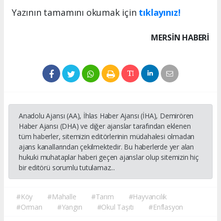
Yazının tamamını okumak için
tıklayınız!
MERSIN HABERİ
Anadolu Ajansı (AA), İhlas Haber Ajansı (İHA), Demirören
Haber Ajansı (DHA) ve diğer ajanslar tarafından eklenen
tüm haberler, sitemizin editörlerinin müdahalesi olmadan
ajans kanallarından çekilmektedir. Bu haberlerde yer alan
hukuki muhataplar haberi geçen ajanslar olup sitemizin hiç
bir editörü sorumlu tutulamaz...
#Köy
#Mahalle
#Tarım
#Hayvancılık
#Orman
#Yangın
#Okul Taşıtı
#Enflasyon