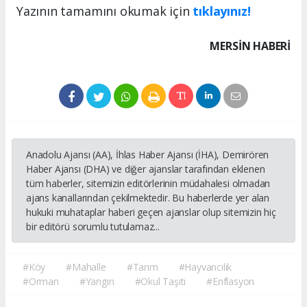
Yazının tamamını okumak için
tıklayınız!
MERSIN HABERİ
Anadolu Ajansı (AA), İhlas Haber Ajansı (İHA), Demirören
Haber Ajansı (DHA) ve diğer ajanslar tarafından eklenen
tüm haberler, sitemizin editörlerinin müdahalesi olmadan
ajans kanallarından çekilmektedir. Bu haberlerde yer alan
hukuki muhataplar haberi geçen ajanslar olup sitemizin hiç
bir editörü sorumlu tutulamaz...
#Köy
#Mahalle
#Tarım
#Hayvancılık
#Orman
#Yangın
#Okul Taşıtı
#Enflasyon