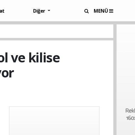
at
Diğer
MENÜ
l ve kilise
yor