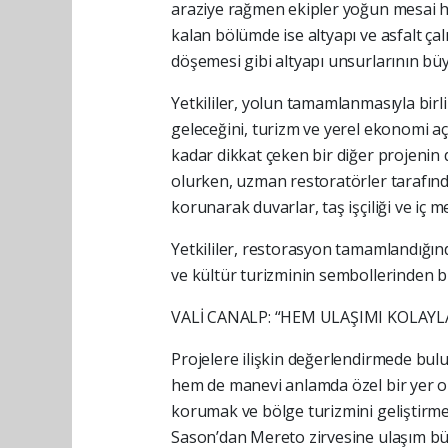
araziye rağmen ekipler yoğun mesai har
kalan bölümde ise altyapı ve asfalt ça
döşemesi gibi altyapı unsurlarının b
Yetkililer, yolun tamamlanmasıyla birl
geleceğini, turizm ve yerel ekonomi açıs
kadar dikkat çeken bir diğer projenin
olurken, uzman restoratörler tarafın
korunarak duvarlar, taş işçiliği ve iç me
Yetkililer, restorasyon tamamlandığınd
ve kültür turizminin sembollerinden bi
VALİ CANALP: “HEM ULAŞIMI KOLAY
Projelere ilişkin değerlendirmede bu
hem de manevi anlamda özel bir yer ol
korumak ve bölge turizmini geliştirmek
Sason’dan Mereto zirvesine ulaşım büy