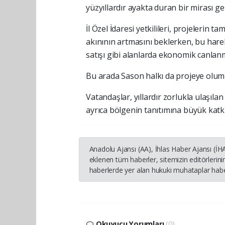
yüzyıllardır ayakta duran bir mirası gel
İl Özel İdaresi yetkilileri, projelerin 
akınının artmasını beklerken, bu harek
satışı gibi alanlarda ekonomik canla
Bu arada Sason halkı da projeye oluml
Vatandaşlar, yıllardır zorlukla ulaşılan
ayrıca bölgenin tanıtımına büyük katkı
Anadolu Ajansı (AA), İhlas Haber Ajansı (İ
eklenen tüm haberler, sitemizin editörleri
haberlerde yer alan hukuki muhataplar haber
Okuyucu Yorumları
(0)