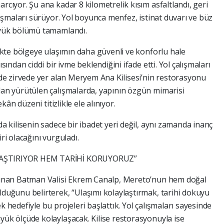
cıyor. Şu ana kadar 8 kilometrelik kısım asfaltlandı, geri
lışmaları sürüyor. Yol boyunca menfez, istinat duvarı ve büz
üyük bölümü tamamlandı.
ikte bölgeye ulaşımın daha güvenli ve konforlu hale
ından ciddi bir ivme beklendiğini ifade etti. Yol çalışmaları
 de zirvede yer alan Meryem Ana Kilisesi’nin restorasyonu
dan yürütülen çalışmalarda, yapının özgün mimarisi
kân düzeni titizlikle ele alınıyor.
a kilisenin sadece bir ibadet yeri değil, aynı zamanda inanç
ri olacağını vurguladı.
LAŞTIRIYOR HEM TARİHİ KORUYORUZ”
lunan Batman Valisi Ekrem Canalp, Mereto’nun hem doğal
duğunu belirterek, “Ulaşımı kolaylaştırmak, tarihi dokuyu
 hedefiyle bu projeleri başlattık. Yol çalışmaları sayesinde
ük ölçüde kolaylaşacak. Kilise restorasyonuyla ise