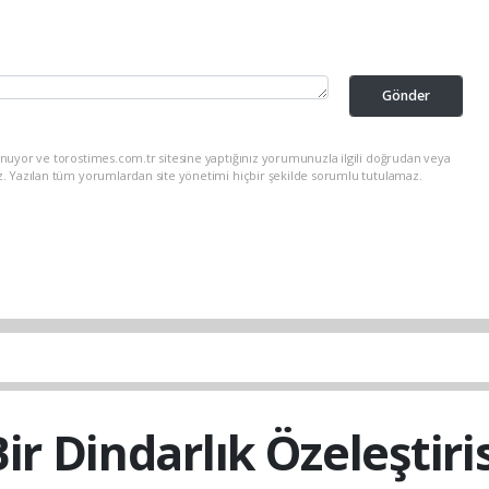
Gönder
nuyor ve torostimes.com.tr sitesine yaptığınız yorumunuzla ilgili doğrudan veya
z. Yazılan tüm yorumlardan site yönetimi hiçbir şekilde sorumlu tutulamaz.
ir Dindarlık Özeleştiri