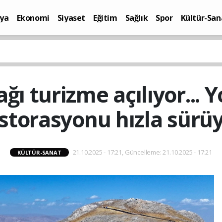
ya
Ekonomi
Siyaset
Eğitim
Sağlık
Spor
Kültür-San
i
Yaşam
ı turizme açılıyor... Yo
storasyonu hızla sürü
21.10.2025 - 17:21, Güncelleme: 21.10.2025 - 17:21
KÜLTÜR-SANAT