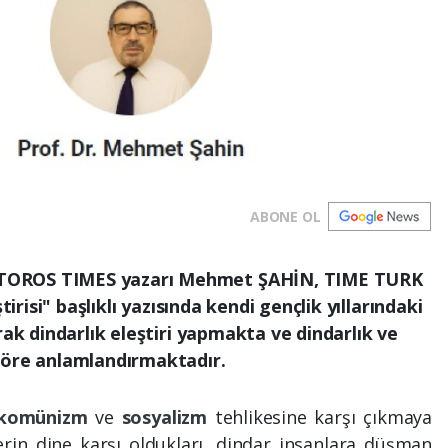
ABONE OL
TOROS TIMES yazarı Mehmet ŞAHİN, TIME TURK
tirisi" başlıklı yazısında kendi gençlik yıllarındaki
rak dindarlık eleştiri yapmakta ve dindarlık ve
göre anlamlandırmaktadır.
komünizm
ve
sosyalizm
tehlikesine karşı çıkmaya
erin dine karşı oldukları, dindar insanlara düşman