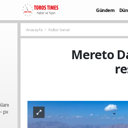
Gündem
Dün
Bilim-Teknoloj
Anasayfa
Kültür-Sanat
Mereto Dağ
re