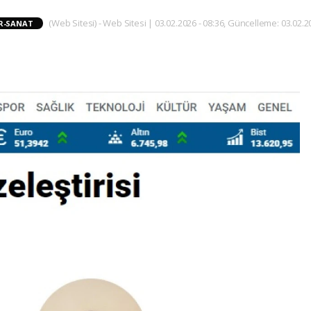
(Web Sitesi) - Web Sitesi | 03.02.2026 - 08:36, Güncelleme: 03.02.2
R-SANAT