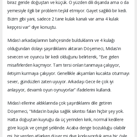
biraz geride doğuştan ve küçük. O yüzden dili dışarıda ama o da
yemesiyle ilgili bir problem teşkil etmiyor. Gayet sağlıklı bir kedi.
Bizim gibi yani, sadece 2 tane kulak kanalı var ama 4 kulak
kepçesi var” diye konuştu.
Midas’ı arkadaşlarının bahçesinde bulduklarını ve 4 kulağı
olduğundan dolayı şaşırdıklarını aktaran Döşemeci, Midas’ın
sevecen ve oyuncu bir kedi olduğunu belirterek, “Eve gelen
misafirlerden kaçmıyor. Tam tersi onları tanımaya çalışıyor,
iletişim kurmaya çalışıyor. Genellikle akşamları kucakta oturmayı
sever, gündüzleri zaten uyuyor. Arkadaşı Gece ile çok iyi
anlaşıyor, devamlı oyun oynuyorlar” ifadelerini kullandı.
Midas’ı ellerine aldıklarında çok şaşırdıklarını dile getiren
Döşemeci, “Midas’ın başka sağlık sıkıntısı falan hiçbir şey yok.
Hatta doğuştan kuyruğu da üç yerinden kırık, normal kedilere
göre küçük ve çengel şeklinde. Acaba denge bozukluğu olabilir
mi, bir yerden atlarken düşer mi diye korkuyorduk ama hiç öyle