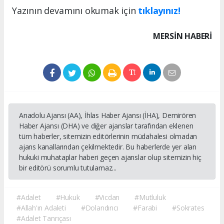
Yazının devamını okumak için
tıklayınız!
MERSIN HABERİ
Anadolu Ajansı (AA), İhlas Haber Ajansı (İHA), Demirören
Haber Ajansı (DHA) ve diğer ajanslar tarafından eklenen
tüm haberler, sitemizin editörlerinin müdahalesi olmadan
ajans kanallarından çekilmektedir. Bu haberlerde yer alan
hukuki muhataplar haberi geçen ajanslar olup sitemizin hiç
bir editörü sorumlu tutulamaz...
#Adalet
#Hukuk
#Vicdan
#Mutluluk
#Allah'ın Adaleti
#Dolandırıcı
#Farabi
#Sokrates
#Adalet Tanrıçası