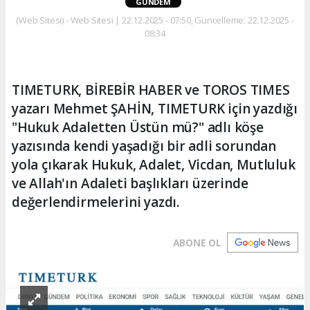
GÜNDEM
(Web Sitesi) - Web Sitesi | 22.12.2025 - 07:50, Güncelleme: 22.12.2025 -
08:34
TIMETURK, BİREBİR HABER ve TOROS TIMES
yazarı Mehmet ŞAHİN, TIMETURK için yazdığı
"Hukuk Adaletten Üstün mü?" adlı köşe
yazısında kendi yaşadığı bir adli sorundan
yola çıkarak Hukuk, Adalet, Vicdan, Mutluluk
ve Allah'ın Adaleti başlıkları üzerinde
değerlendirmelerini yazdı.
ABONE OL