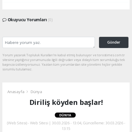
Okuyucu Yorumları
(0)
Gönder
Yorum yazarak Topluluk Kuralları’nı kabul etmiş bulunuyor ve torostimes.com.tr
sitesine yaptığınız yorumunuzla ilgili doğrudan veya dolaylı tüm sorumluluğu tek
başınıza üstleniyorsunuz. Yazılan tüm yorumlardan site yönetimi hiçbir şekilde
sorumlu tutulamaz.
Anasayfa
Dünya
Diriliş köyden başlar!
DÜNYA
(Web Sitesi) - Web Sitesi | 30.03.2026 - 13:04, Güncelleme: 30.03.2026 -
13:15