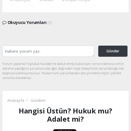
Okuyucu Yorumları
(0)
Gönder
Yorum yazarak Topluluk Kuralları’nı kabul etmiş bulunuyor ve torostimes.com.tr
sitesine yaptığınız yorumunuzla ilgili doğrudan veya dolaylı tüm sorumluluğu tek
başınıza üstleniyorsunuz. Yazılan tüm yorumlardan site yönetimi hiçbir şekilde
sorumlu tutulamaz.
Anasayfa
Gündem
Hangisi Üstün? Hukuk mu?
Adalet mi?