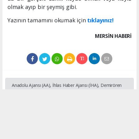
olmak ayıp bir şeymiş gibi.
Yazının tamamını okumak için
tıklayınız!
MERSIN HABERİ
Anadolu Ajansı (AA), İhlas Haber Ajansı (İHA), Demirören
Haber Ajansı (DHA) ve diğer ajanslar tarafından eklenen
tüm haberler, sitemizin editörlerinin müdahalesi olmadan
ajans kanallarından çekilmektedir. Bu haberlerde yer alan
hukuki muhataplar haberi geçen ajanslar olup sitemizin hiç
bir editörü sorumlu tutulamaz...
#Köy
#Mahalle
#Tarım
#Hayvancılık