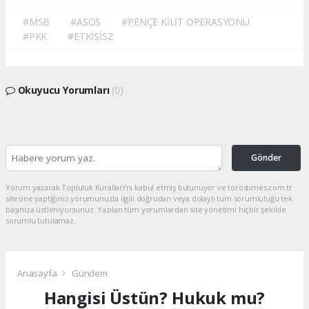
#MSB
#ASOS
#PENÇE KİLİT OPERASYONU
#PKK
#ETKİSİSZ
Okuyucu Yorumları
(0)
Gönder
Yorum yazarak Topluluk Kuralları’nı kabul etmiş bulunuyor ve torostimes.com.tr
sitesine yaptığınız yorumunuzla ilgili doğrudan veya dolaylı tüm sorumluluğu tek
başınıza üstleniyorsunuz. Yazılan tüm yorumlardan site yönetimi hiçbir şekilde
sorumlu tutulamaz.
Anasayfa
Gündem
Hangisi Üstün? Hukuk mu?