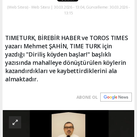
(Web Sitesi) - Web Sitesi | 30.03.2026 - 13:04, Güncelleme: 30.03.2026 -
13:15
TIMETURK, BİREBİR HABER ve TOROS TIMES
yazarı Mehmet ŞAHİN, TIME TURK için
yazdığı "Diriliş köyden başlar!" başlıklı
yazısında mahalleye dönüştürülen köylerin
kazandırdıkları ve kaybettirdiklerini ala
almaktadır.
ABONE OL