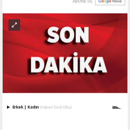
ABONE OL
Erkek
|
Kadın
(Haberi Sesli Oku)