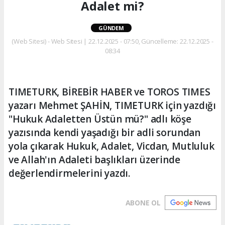
Adalet mi?
GÜNDEM
(Web Sitesi) - Web Sitesi | 22.12.2025 - 07:50, Güncelleme: 22.12.2025 -
08:34
TIMETURK, BİREBİR HABER ve TOROS TIMES
yazarı Mehmet ŞAHİN, TIMETURK için yazdığı
"Hukuk Adaletten Üstün mü?" adlı köşe
yazısında kendi yaşadığı bir adli sorundan
yola çıkarak Hukuk, Adalet, Vicdan, Mutluluk
ve Allah'ın Adaleti başlıkları üzerinde
değerlendirmelerini yazdı.
ABONE OL