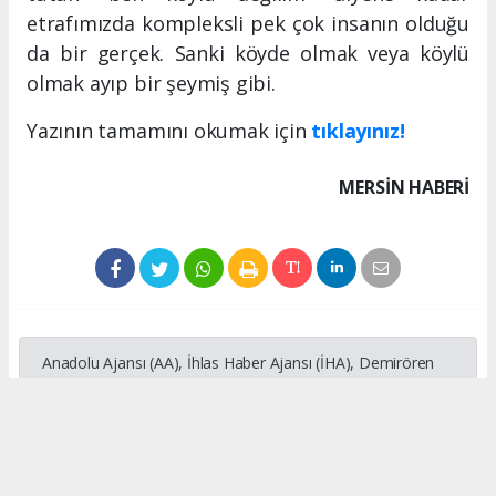
etrafımızda kompleksli pek çok insanın olduğu
da bir gerçek. Sanki köyde olmak veya köylü
olmak ayıp bir şeymiş gibi.
Yazının tamamını okumak için
tıklayınız!
MERSIN HABERİ
Anadolu Ajansı (AA), İhlas Haber Ajansı (İHA), Demirören
Haber Ajansı (DHA) ve diğer ajanslar tarafından eklenen
tüm haberler, sitemizin editörlerinin müdahalesi olmadan
ajans kanallarından çekilmektedir. Bu haberlerde yer alan
hukuki muhataplar haberi geçen ajanslar olup sitemizin hiç
bir editörü sorumlu tutulamaz...