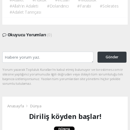
#Allah'ın Adaleti
#Dolandırıcı
#Farabi
#Sokrates
#Adalet Tanrıçası
Okuyucu Yorumları
(0)
Gönder
Yorum yazarak Topluluk Kuralları’nı kabul etmiş bulunuyor ve torostimes.com.tr
sitesine yaptığınız yorumunuzla ilgili doğrudan veya dolaylı tüm sorumluluğu tek
başınıza üstleniyorsunuz. Yazılan tüm yorumlardan site yönetimi hiçbir şekilde
sorumlu tutulamaz.
Anasayfa
Dünya
Diriliş köyden başlar!
DÜNYA