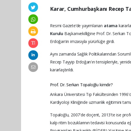
Karar, Cumhurbaşkanı Recep Tay
Resmi Gazete’de yayımlanan
atama
kararl
Kurulu
Başkanvekilliğine Prof. Dr. Serkan T
Erdoğan’ın imzasıyla yürürlüğe girdi.
Aynı zamanda Sağlık Politikalarından Sor
Recep Tayyip Erdoğan'ın tensipleriyle, yeni
kararlaştırıldı.
Prof. Dr. Serkan Topaloğlu kimdir?
Ankara Üniversitesi Tıp Fakültesinden 1996
Kardiyoloji Kliniğinde uzmanlık eğitimini tam
Topaloğlu, 2007'de doçent, 2013'te ise profe
kalp ritim bozuklarının tedavisi konusunda eğ
Programları Başkanlığı (BİDEB) Yürütme Kurul