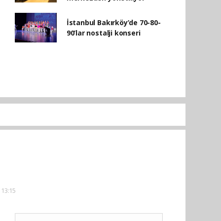
İstanbul Bakırköy’de 70-80-
90’lar nostalji konseri
 13:15