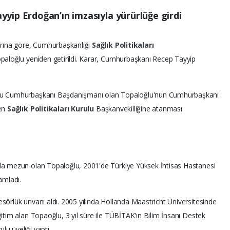
yip Erdoğan’ın imzasıyla yürürlüğe girdi
arına göre, Cumhurbaşkanlığı
Sağlık Politikaları
opaloğlu yeniden getirildi. Karar, Cumhurbaşkanı Recep Tayyip
umlu Cumhurbaşkanı Başdanışmanı olan Topaloğlu'nun Cumhurbaşkanı
den
Sağlık Politikaları Kurulu
Başkanvekilliğine atanması
'da mezun olan Topaloğlu, 2001'de Türkiye Yüksek İhtisas Hastanesi
amladı.
sörlük unvanı aldı. 2005 yılında Hollanda Maastricht Üniversitesinde
itim alan Topaoğlu, 3 yıl süre ile TÜBİTAK'ın Bilim İnsanı Destek
u üyeliği yaptı.