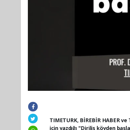
TIMETURK, BİREBİR HABER ve 
için yazdığı "Diriliş köyden baş