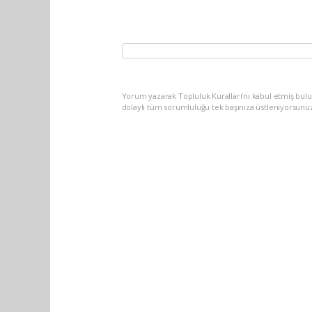
Yorum yazarak Topluluk Kuralları’nı kabul etmiş bulu
dolaylı tüm sorumluluğu tek başınıza üstleniyorsunu