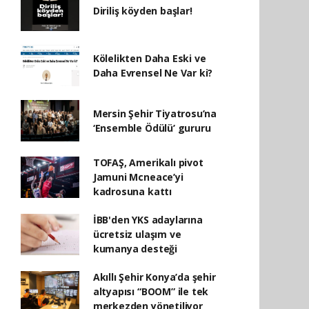
Diriliş köyden başlar!
Kölelikten Daha Eski ve
Daha Evrensel Ne Var ki?
Mersin Şehir Tiyatrosu’na
‘Ensemble Ödülü’ gururu
TOFAŞ, Amerikalı pivot
Jamuni Mcneace’yi
kadrosuna kattı
İBB'den YKS adaylarına
ücretsiz ulaşım ve
kumanya desteği
Akıllı Şehir Konya’da şehir
altyapısı “BOOM” ile tek
merkezden yönetiliyor