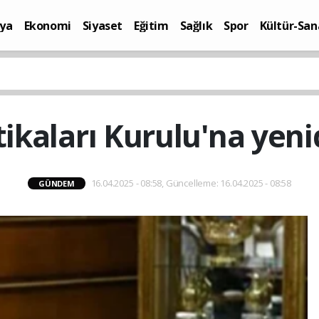
ya
Ekonomi
Siyaset
Eğitim
Sağlık
Spor
Kültür-San
i
Yaşam
itikaları Kurulu'na ye
16.04.2025 - 08:58, Güncelleme: 16.04.2025 - 08:58
GÜNDEM