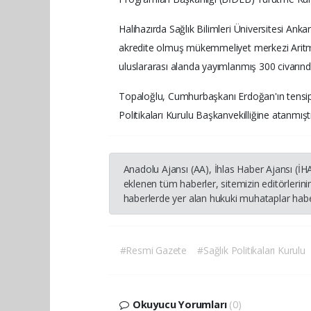
Halihazırda Sağlık Bilimleri Üniversitesi Ank
akredite olmuş mükemmeliyet merkezi Aritmi 
uluslararası alanda yayımlanmış 300 civarın
Topaloğlu, Cumhurbaşkanı Erdoğan'ın tensipl
Politikaları Kurulu Başkanvekilliğine atanmıştı
Anadolu Ajansı (AA), İhlas Haber Ajansı (İ
eklenen tüm haberler, sitemizin editörleri
haberlerde yer alan hukuki muhataplar haber
#Resmi Gazete
#Sağlık Politikaları Kurulu
Okuyucu Yorumları
(0)