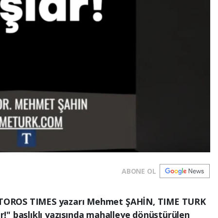
ABONE OL
TOROS TIMES yazarı Mehmet ŞAHİN, TIME TURK
lar!" başlıklı yazısında mahalleye dönüştürülen