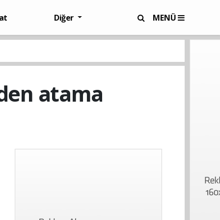
at
Diğer
MENÜ
niden atama