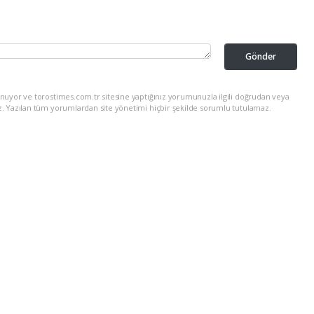
Gönder
nuyor ve torostimes.com.tr sitesine yaptığınız yorumunuzla ilgili doğrudan veya
z. Yazılan tüm yorumlardan site yönetimi hiçbir şekilde sorumlu tutulamaz.