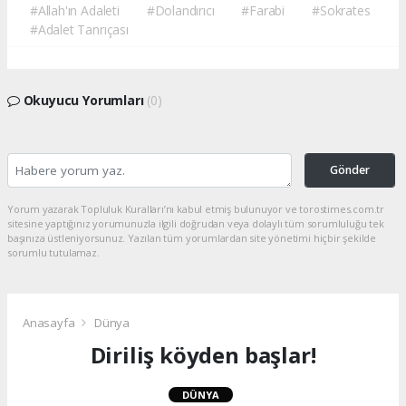
#Allah'ın Adaleti
#Dolandırıcı
#Farabi
#Sokrates
#Adalet Tanrıçası
Okuyucu Yorumları
(0)
Gönder
Yorum yazarak Topluluk Kuralları’nı kabul etmiş bulunuyor ve torostimes.com.tr
sitesine yaptığınız yorumunuzla ilgili doğrudan veya dolaylı tüm sorumluluğu tek
başınıza üstleniyorsunuz. Yazılan tüm yorumlardan site yönetimi hiçbir şekilde
sorumlu tutulamaz.
Anasayfa
Dünya
Diriliş köyden başlar!
DÜNYA