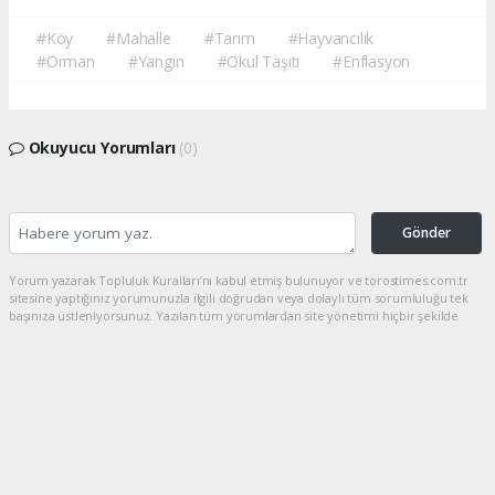
#Köy
#Mahalle
#Tarım
#Hayvancılık
#Orman
#Yangın
#Okul Taşıtı
#Enflasyon
Okuyucu Yorumları
(0)
Gönder
Yorum yazarak Topluluk Kuralları’nı kabul etmiş bulunuyor ve torostimes.com.tr
sitesine yaptığınız yorumunuzla ilgili doğrudan veya dolaylı tüm sorumluluğu tek
başınıza üstleniyorsunuz. Yazılan tüm yorumlardan site yönetimi hiçbir şekilde
sorumlu tutulamaz.
haber paketi
haber scripti
haber yazılımı
Tüm hakları saklı tutulmaktadır.Copyright 2026©