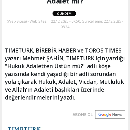
Adalet mi?
GÜNDEM
(Web Sitesi) - Web Sitesi | 22.12.2025 - 07:50, Güncelleme: 22.12.2025 -
08:34
TIMETURK, BİREBİR HABER ve TOROS TIMES
yazarı Mehmet ŞAHİN, TIMETURK için yazdığı
"Hukuk Adaletten Üstün mü?" adlı köşe
yazısında kendi yaşadığı bir adli sorundan
yola çıkarak Hukuk, Adalet, Vicdan, Mutluluk
ve Allah'ın Adaleti başlıkları üzerinde
değerlendirmelerini yazdı.
ABONE OL