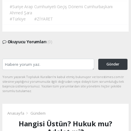
#Suriye Arap Cumhuriyeti Geçiş Dönemi Cumhurbaşkanı
Ahmed Şara
#Türkiye
#ZİYARET
Okuyucu Yorumları
(0)
Gönder
Yorum yazarak Topluluk Kuralları’nı kabul etmiş bulunuyor ve torostimes.com.tr
sitesine yaptığınız yorumunuzla ilgili doğrudan veya dolaylı tüm sorumluluğu tek
başınıza üstleniyorsunuz. Yazılan tüm yorumlardan site yönetimi hiçbir şekilde
sorumlu tutulamaz.
Anasayfa
Gündem
Hangisi Üstün? Hukuk mu?