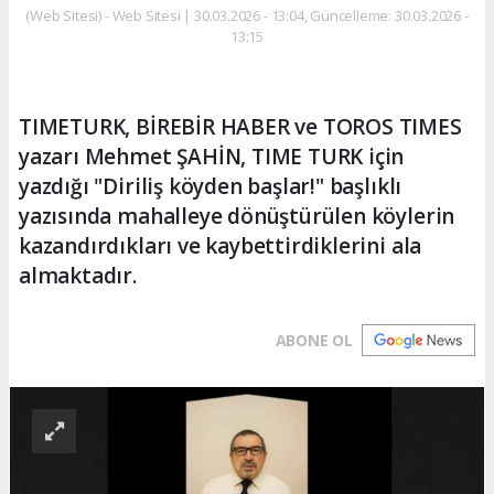
(Web Sitesi) - Web Sitesi | 30.03.2026 - 13:04, Güncelleme: 30.03.2026 -
13:15
TIMETURK, BİREBİR HABER ve TOROS TIMES
yazarı Mehmet ŞAHİN, TIME TURK için
yazdığı "Diriliş köyden başlar!" başlıklı
yazısında mahalleye dönüştürülen köylerin
kazandırdıkları ve kaybettirdiklerini ala
almaktadır.
ABONE OL