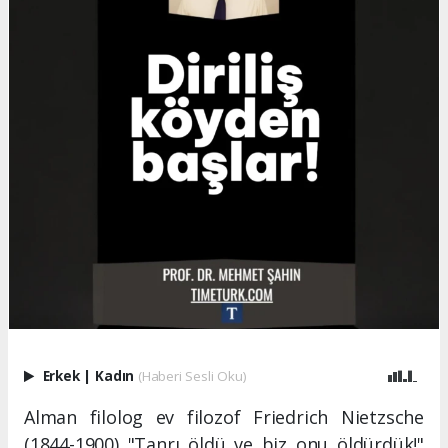
Erkek
|
Kadın
(Haberi Sesli Oku)
Alman filolog ev filozof Friedrich Nietzsche
(1844-1900) "Tanrı öldü ve biz onu öldürdük!"