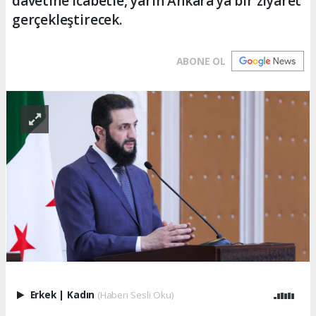
davetine icabetle, yarın Ankara’ya bir ziyaret
gerçekleştirecek.
ABONE OL
Erkek
|
Kadın
(Haberi Sesli Oku)