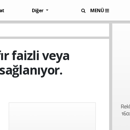
at
Diğer
MENÜ
r faizli veya
 sağlanıyor.