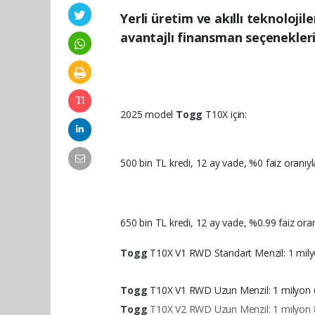
Yerli üretim ve akıllı teknoloji
avantajlı finansman seçenekleri
2025 model
Togg
T10X için:
500 bin TL kredi, 12 ay vade, %0 faiz oranıyl
650 bin TL kredi, 12 ay vade, %0.99 faiz oranıy
Togg
T10X V1 RWD Standart Menzil: 1 mily
Togg
T10X V1 RWD Uzun Menzil: 1 milyon 
Togg
T10X V2 RWD Uzun Menzil: 1 milyon 