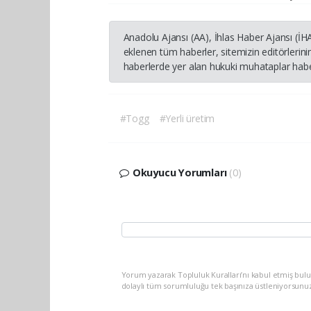
Anadolu Ajansı (AA), İhlas Haber Ajansı (İ
eklenen tüm haberler, sitemizin editörleri
haberlerde yer alan hukuki muhataplar haber
#Togg
#Yerli üretim
Okuyucu Yorumları
(0)
Yorum yazarak Topluluk Kuralları’nı kabul etmiş bulu
dolaylı tüm sorumluluğu tek başınıza üstleniyorsunu