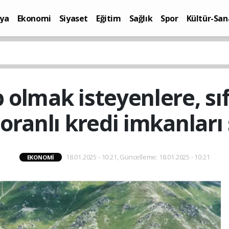
ya
Ekonomi
Siyaset
Eğitim
Sağlık
Spor
Kültür-San
i
Yaşam
 olmak isteyenlere, sıfı
oranlı kredi imkanları
18.01.2025 - 10:21, Güncelleme: 18.01.2025 - 10:21
EKONOMI