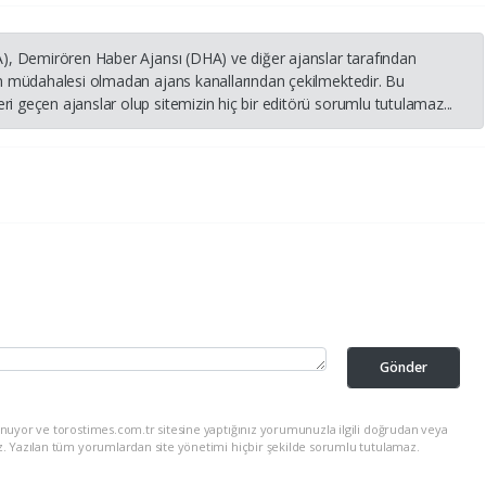
HA), Demirören Haber Ajansı (DHA) ve diğer ajanslar tarafından
nin müdahalesi olmadan ajans kanallarından çekilmektedir. Bu
i geçen ajanslar olup sitemizin hiç bir editörü sorumlu tutulamaz...
Gönder
nuyor ve torostimes.com.tr sitesine yaptığınız yorumunuzla ilgili doğrudan veya
z. Yazılan tüm yorumlardan site yönetimi hiçbir şekilde sorumlu tutulamaz.