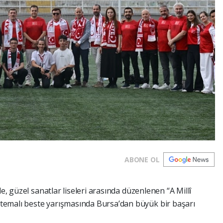
ABONE OL
nde, güzel sanatlar liseleri arasında düzenlenen “A Millî
 temalı beste yarışmasında Bursa’dan büyük bir başarı