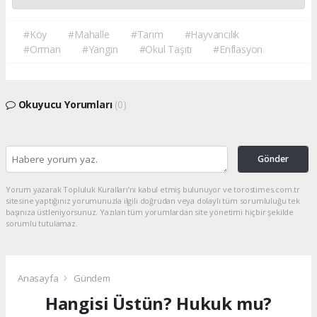
#Köy
#Mahalle
#Tarım
#Hayvancılık
#Orman
#Yangın
#Okul Taşıtı
#Enflasyon
Okuyucu Yorumları
(0)
Gönder
Yorum yazarak Topluluk Kuralları’nı kabul etmiş bulunuyor ve torostimes.com.tr
sitesine yaptığınız yorumunuzla ilgili doğrudan veya dolaylı tüm sorumluluğu tek
başınıza üstleniyorsunuz. Yazılan tüm yorumlardan site yönetimi hiçbir şekilde
sorumlu tutulamaz.
Anasayfa
Gündem
Hangisi Üstün? Hukuk mu?