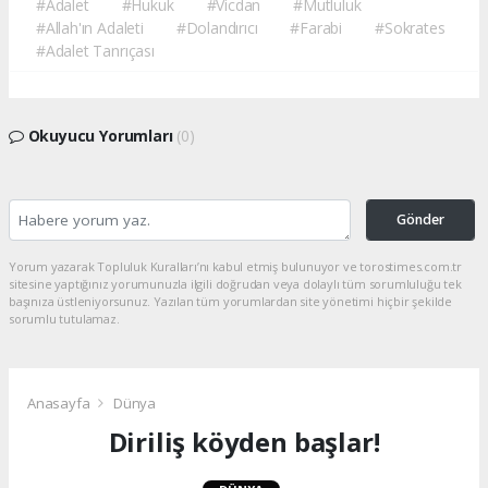
#Adalet
#Hukuk
#Vicdan
#Mutluluk
#Allah'ın Adaleti
#Dolandırıcı
#Farabi
#Sokrates
#Adalet Tanrıçası
Okuyucu Yorumları
(0)
Gönder
Yorum yazarak Topluluk Kuralları’nı kabul etmiş bulunuyor ve torostimes.com.tr
sitesine yaptığınız yorumunuzla ilgili doğrudan veya dolaylı tüm sorumluluğu tek
başınıza üstleniyorsunuz. Yazılan tüm yorumlardan site yönetimi hiçbir şekilde
sorumlu tutulamaz.
Anasayfa
Dünya
Diriliş köyden başlar!