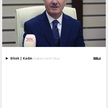
Erkek
|
Kadın
(Haberi Sesli Oku)