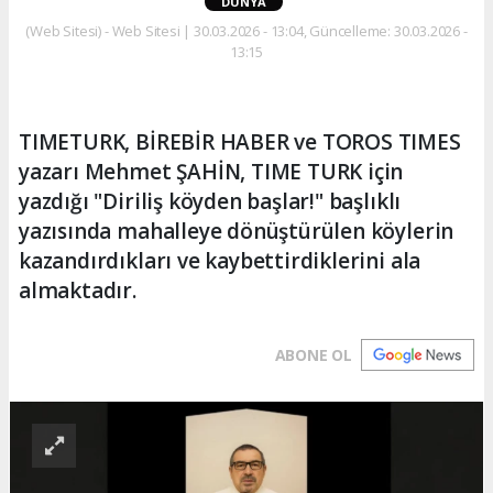
DÜNYA
(Web Sitesi) - Web Sitesi | 30.03.2026 - 13:04, Güncelleme: 30.03.2026 -
13:15
TIMETURK, BİREBİR HABER ve TOROS TIMES
yazarı Mehmet ŞAHİN, TIME TURK için
yazdığı "Diriliş köyden başlar!" başlıklı
yazısında mahalleye dönüştürülen köylerin
kazandırdıkları ve kaybettirdiklerini ala
almaktadır.
ABONE OL