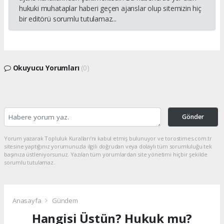
hukuki muhataplar haberi geçen ajanslar olup sitemizin hiç
bir editörü sorumlu tutulamaz...
Okuyucu Yorumları
(0)
Gönder
Yorum yazarak Topluluk Kuralları’nı kabul etmiş bulunuyor ve torostimes.com.tr
sitesine yaptığınız yorumunuzla ilgili doğrudan veya dolaylı tüm sorumluluğu tek
başınıza üstleniyorsunuz. Yazılan tüm yorumlardan site yönetimi hiçbir şekilde
sorumlu tutulamaz.
Anasayfa
Gündem
Hangisi Üstün? Hukuk mu?