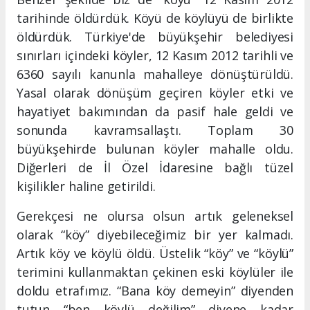
tarihinde öldürdük. Köyü de köylüyü de birlikte
öldürdük. Türkiye'de büyükşehir belediyesi
sınırları içindeki köyler, 12 Kasım 2012 tarihli ve
6360 sayılı kanunla mahalleye dönüştürüldü.
Yasal olarak dönüşüm geçiren köyler etki ve
hayatiyet bakımından da pasif hale geldi ve
sonunda kavramsallaştı. Toplam 30
büyükşehirde bulunan köyler mahalle oldu.
Diğerleri de İl Özel İdaresine bağlı tüzel
kişilikler haline getirildi.
Gerekçesi ne olursa olsun artık geleneksel
olarak “köy” diyebileceğimiz bir yer kalmadı.
Artık köy ve köylü öldü. Üstelik “köy” ve “köylü”
terimini kullanmaktan çekinen eski köylüler ile
doldu etrafımız. “Bana köy demeyin” diyenden
tutun “ben köylü değilim” diyene kadar