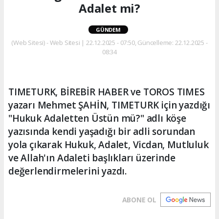
Adalet mi?
GÜNDEM
(Web Sitesi) - Web Sitesi | 22.12.2025 - 07:50, Güncelleme: 22.12.2025 -
08:34
TIMETURK, BİREBİR HABER ve TOROS TIMES
yazarı Mehmet ŞAHİN, TIMETURK için yazdığı
"Hukuk Adaletten Üstün mü?" adlı köşe
yazısında kendi yaşadığı bir adli sorundan
yola çıkarak Hukuk, Adalet, Vicdan, Mutluluk
ve Allah'ın Adaleti başlıkları üzerinde
değerlendirmelerini yazdı.
ABONE OL