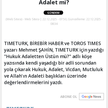
Adalet mi?
GÜNDEM
(Web Sitesi) - Web Sitesi | 22.12.2025 - 07:50, Güncelleme: 22.12.2025 -
08:34
TIMETURK, BİREBİR HABER ve TOROS TIMES
yazarı Mehmet ŞAHİN, TIMETURK için yazdığı
"Hukuk Adaletten Üstün mü?" adlı köşe
yazısında kendi yaşadığı bir adli sorundan
yola çıkarak Hukuk, Adalet, Vicdan, Mutluluk
ve Allah'ın Adaleti başlıkları üzerinde
değerlendirmelerini yazdı.
ABONE OL