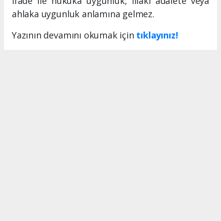
ifade ile hukuka uygunluk, illaki adalete veya
ahlaka uygunluk anlamına gelmez.
Yazının devamını okumak için
tıklayınız!
MERSIN HABERİ
Anadolu Ajansı (AA), İhlas Haber Ajansı (İHA), Demirören
Haber Ajansı (DHA) ve diğer ajanslar tarafından eklenen
tüm haberler, sitemizin editörlerinin müdahalesi olmadan
ajans kanallarından çekilmektedir. Bu haberlerde yer alan
hukuki muhataplar haberi geçen ajanslar olup sitemizin hiç
bir editörü sorumlu tutulamaz...
#Adalet
#Hukuk
#Vicdan
#Mutluluk