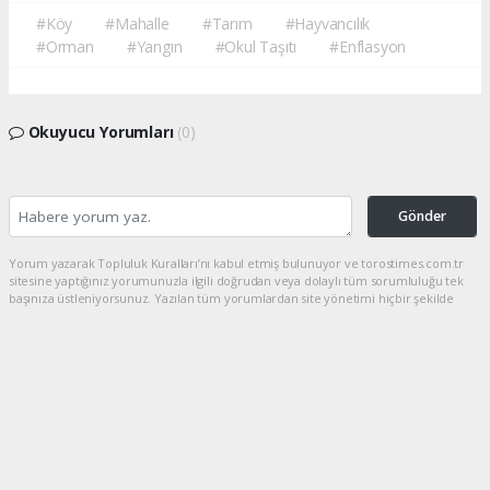
#Köy
#Mahalle
#Tarım
#Hayvancılık
#Orman
#Yangın
#Okul Taşıtı
#Enflasyon
Okuyucu Yorumları
(0)
Gönder
Yorum yazarak Topluluk Kuralları’nı kabul etmiş bulunuyor ve torostimes.com.tr
sitesine yaptığınız yorumunuzla ilgili doğrudan veya dolaylı tüm sorumluluğu tek
başınıza üstleniyorsunuz. Yazılan tüm yorumlardan site yönetimi hiçbir şekilde
sorumlu tutulamaz.
haber paketi
haber scripti
haber yazılımı
Tüm hakları saklı tutulmaktadır.Copyright 2026©