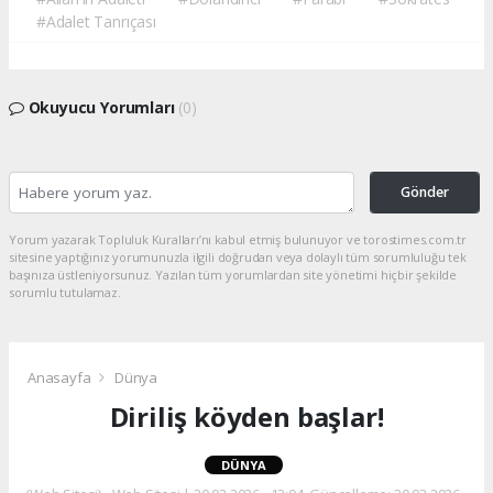
#Adalet Tanrıçası
Okuyucu Yorumları
(0)
Gönder
Yorum yazarak Topluluk Kuralları’nı kabul etmiş bulunuyor ve torostimes.com.tr
sitesine yaptığınız yorumunuzla ilgili doğrudan veya dolaylı tüm sorumluluğu tek
başınıza üstleniyorsunuz. Yazılan tüm yorumlardan site yönetimi hiçbir şekilde
sorumlu tutulamaz.
Anasayfa
Dünya
Diriliş köyden başlar!
DÜNYA