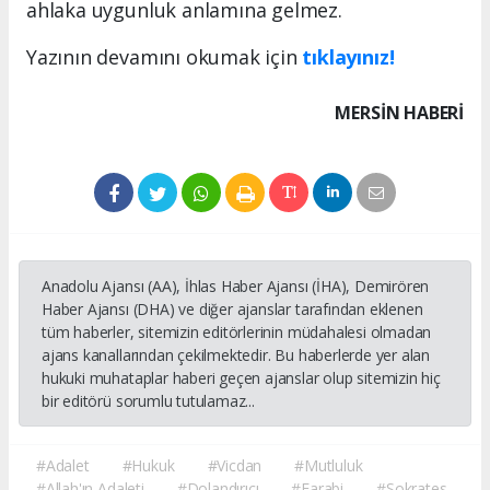
ahlaka uygunluk anlamına gelmez.
Yazının devamını okumak için
tıklayınız!
MERSIN HABERİ
Anadolu Ajansı (AA), İhlas Haber Ajansı (İHA), Demirören
Haber Ajansı (DHA) ve diğer ajanslar tarafından eklenen
tüm haberler, sitemizin editörlerinin müdahalesi olmadan
ajans kanallarından çekilmektedir. Bu haberlerde yer alan
hukuki muhataplar haberi geçen ajanslar olup sitemizin hiç
bir editörü sorumlu tutulamaz...
#Adalet
#Hukuk
#Vicdan
#Mutluluk
#Allah'ın Adaleti
#Dolandırıcı
#Farabi
#Sokrates