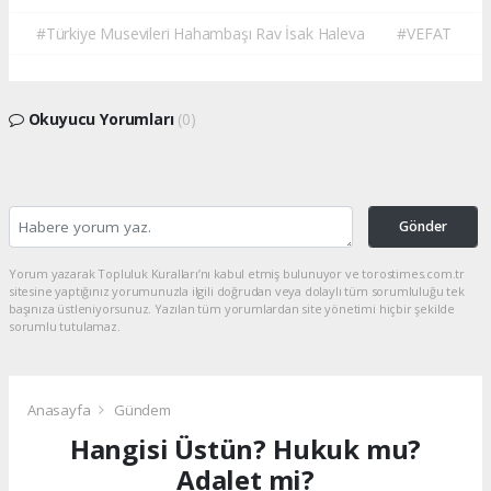
#Türkiye Musevileri Hahambaşı Rav İsak Haleva
#VEFAT
Okuyucu Yorumları
(0)
Gönder
Yorum yazarak Topluluk Kuralları’nı kabul etmiş bulunuyor ve torostimes.com.tr
sitesine yaptığınız yorumunuzla ilgili doğrudan veya dolaylı tüm sorumluluğu tek
başınıza üstleniyorsunuz. Yazılan tüm yorumlardan site yönetimi hiçbir şekilde
sorumlu tutulamaz.
Anasayfa
Gündem
Hangisi Üstün? Hukuk mu?
Adalet mi?