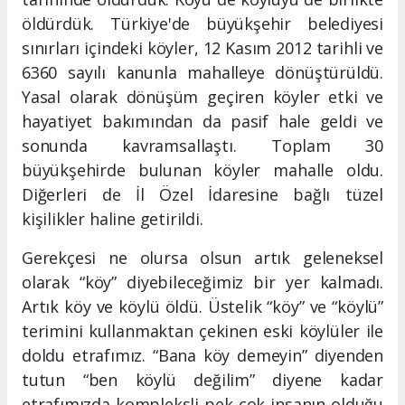
öldürdük. Türkiye'de büyükşehir belediyesi
sınırları içindeki köyler, 12 Kasım 2012 tarihli ve
6360 sayılı kanunla mahalleye dönüştürüldü.
Yasal olarak dönüşüm geçiren köyler etki ve
hayatiyet bakımından da pasif hale geldi ve
sonunda kavramsallaştı. Toplam 30
büyükşehirde bulunan köyler mahalle oldu.
Diğerleri de İl Özel İdaresine bağlı tüzel
kişilikler haline getirildi.
Gerekçesi ne olursa olsun artık geleneksel
olarak “köy” diyebileceğimiz bir yer kalmadı.
Artık köy ve köylü öldü. Üstelik “köy” ve “köylü”
terimini kullanmaktan çekinen eski köylüler ile
doldu etrafımız. “Bana köy demeyin” diyenden
tutun “ben köylü değilim” diyene kadar
etrafımızda kompleksli pek çok insanın olduğu