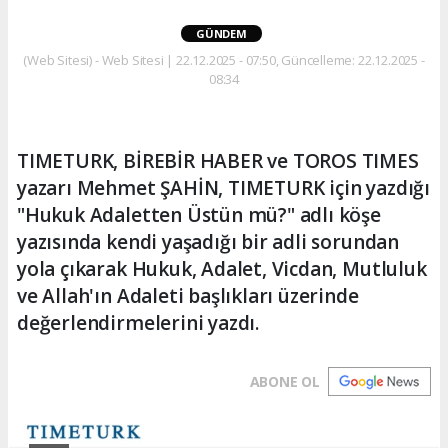
GÜNDEM
(Web Sitesi) - Web Sitesi | 22.12.2025 - 07:50, Güncelleme: 22.12.2025 -
08:34
TIMETURK, BİREBİR HABER ve TOROS TIMES
yazarı Mehmet ŞAHİN, TIMETURK için yazdığı
"Hukuk Adaletten Üstün mü?" adlı köşe
yazısında kendi yaşadığı bir adli sorundan
yola çıkarak Hukuk, Adalet, Vicdan, Mutluluk
ve Allah'ın Adaleti başlıkları üzerinde
değerlendirmelerini yazdı.
ABONE OL