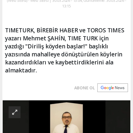
(Web Sitesi) - Web Sitesi | 30.03.2026 - 13:04, Güncelleme: 30.03.2026 -
13:15
TIMETURK, BİREBİR HABER ve TOROS TIMES
yazarı Mehmet ŞAHİN, TIME TURK için
yazdığı "Diriliş köyden başlar!" başlıklı
yazısında mahalleye dönüştürülen köylerin
kazandırdıkları ve kaybettirdiklerini ala
almaktadır.
ABONE OL