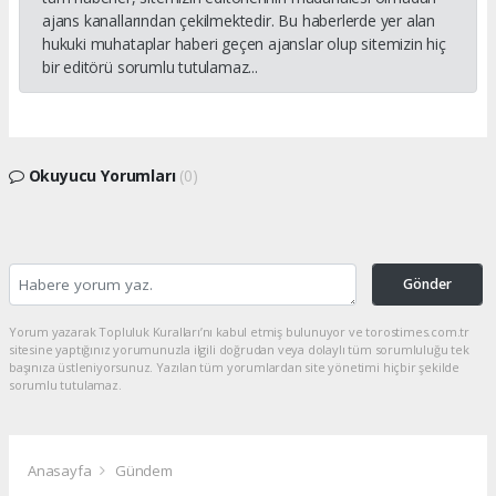
ajans kanallarından çekilmektedir. Bu haberlerde yer alan
hukuki muhataplar haberi geçen ajanslar olup sitemizin hiç
bir editörü sorumlu tutulamaz...
Okuyucu Yorumları
(0)
Gönder
Yorum yazarak Topluluk Kuralları’nı kabul etmiş bulunuyor ve torostimes.com.tr
sitesine yaptığınız yorumunuzla ilgili doğrudan veya dolaylı tüm sorumluluğu tek
başınıza üstleniyorsunuz. Yazılan tüm yorumlardan site yönetimi hiçbir şekilde
sorumlu tutulamaz.
Anasayfa
Gündem