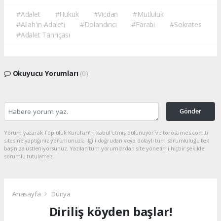
#Adalet
#Hukuk
#Vicdan
#Mutluluk
#Allah'ın Adaleti
#Dolandırıcı
#Farabi
#Sokrates
#Adalet Tanrıçası
Okuyucu Yorumları
(0)
Gönder
Yorum yazarak Topluluk Kuralları’nı kabul etmiş bulunuyor ve torostimes.com.tr
sitesine yaptığınız yorumunuzla ilgili doğrudan veya dolaylı tüm sorumluluğu tek
başınıza üstleniyorsunuz. Yazılan tüm yorumlardan site yönetimi hiçbir şekilde
sorumlu tutulamaz.
Anasayfa
Dünya
Diriliş köyden başlar!