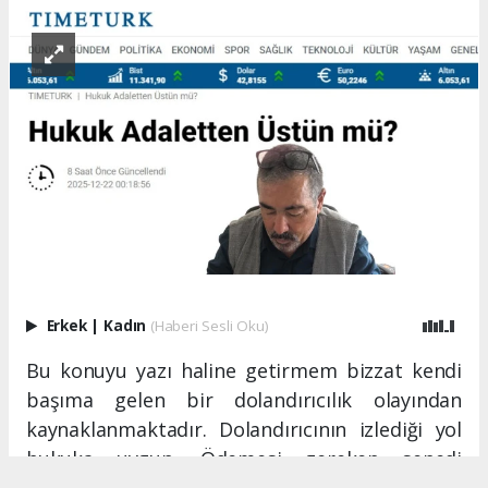
Erkek
|
Kadın
(Haberi Sesli Oku)
Bu konuyu yazı haline getirmem bizzat kendi
başıma gelen bir dolandırıcılık olayından
kaynaklanmaktadır. Dolandırıcının izlediği yol
hukuka uygun. Ödemesi gereken senedi
vaktine ödemiyor fakat hukuk ona bazı