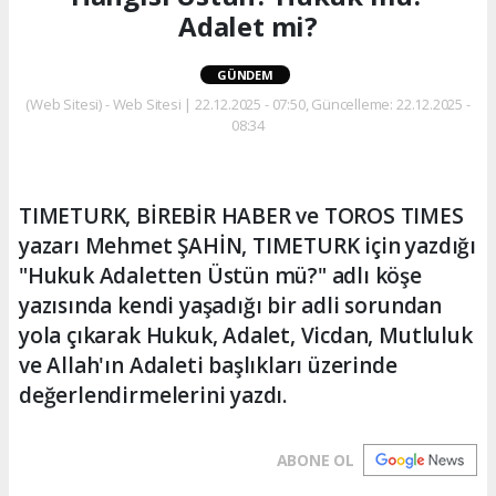
Adalet mi?
GÜNDEM
(Web Sitesi) - Web Sitesi | 22.12.2025 - 07:50, Güncelleme: 22.12.2025 -
08:34
TIMETURK, BİREBİR HABER ve TOROS TIMES
yazarı Mehmet ŞAHİN, TIMETURK için yazdığı
"Hukuk Adaletten Üstün mü?" adlı köşe
yazısında kendi yaşadığı bir adli sorundan
yola çıkarak Hukuk, Adalet, Vicdan, Mutluluk
ve Allah'ın Adaleti başlıkları üzerinde
değerlendirmelerini yazdı.
ABONE OL