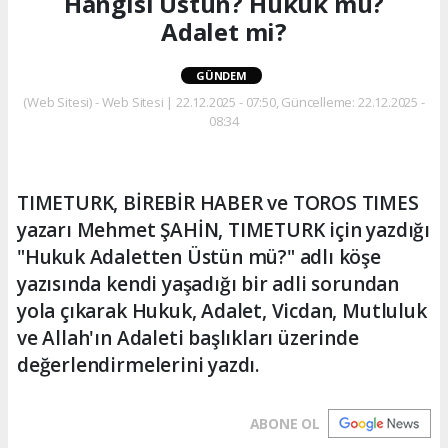
Hangisi Üstün? Hukuk mu?
Adalet mi?
GÜNDEM
(Web Sitesi) - Web Sitesi | 22.12.2025 - 07:50, Güncelleme: 22.12.2025 -
08:34
TIMETURK, BİREBİR HABER ve TOROS TIMES
yazarı Mehmet ŞAHİN, TIMETURK için yazdığı
"Hukuk Adaletten Üstün mü?" adlı köşe
yazısında kendi yaşadığı bir adli sorundan
yola çıkarak Hukuk, Adalet, Vicdan, Mutluluk
ve Allah'ın Adaleti başlıkları üzerinde
değerlendirmelerini yazdı.
ABONE OL