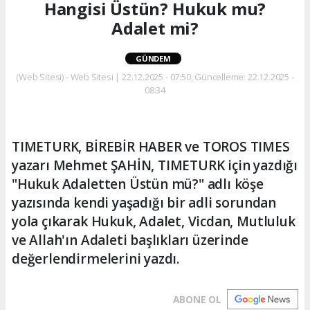
Hangisi Üstün? Hukuk mu?
Adalet mi?
GÜNDEM
(Web Sitesi) - Web Sitesi | 22.12.2025 - 07:50, Güncelleme: 22.12.2025 -
08:34
TIMETURK, BİREBİR HABER ve TOROS TIMES
yazarı Mehmet ŞAHİN, TIMETURK için yazdığı
"Hukuk Adaletten Üstün mü?" adlı köşe
yazısında kendi yaşadığı bir adli sorundan
yola çıkarak Hukuk, Adalet, Vicdan, Mutluluk
ve Allah'ın Adaleti başlıkları üzerinde
değerlendirmelerini yazdı.
ABONE OL