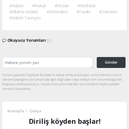
#Adalet
#Hukuk
#Vicdan
#Mutluluk
#Allah'ın Adaleti
#Dolandırıcı
#Farabi
#Sokrates
#Adalet Tanrıçası
Okuyucu Yorumları
(0)
Gönder
Yorum yazarak Topluluk Kuralları’nı kabul etmiş bulunuyor ve torostimes.com.tr
sitesine yaptığınız yorumunuzla ilgili doğrudan veya dolaylı tüm sorumluluğu tek
başınıza üstleniyorsunuz. Yazılan tüm yorumlardan site yönetimi hiçbir şekilde
sorumlu tutulamaz.
Anasayfa
Dünya
Diriliş köyden başlar!