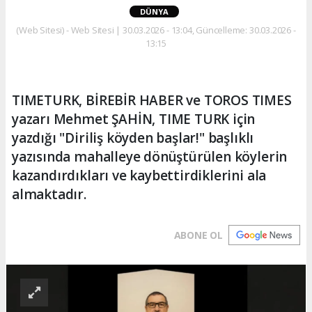
DÜNYA
(Web Sitesi) - Web Sitesi | 30.03.2026 - 13:04, Güncelleme: 30.03.2026 -
13:15
TIMETURK, BİREBİR HABER ve TOROS TIMES
yazarı Mehmet ŞAHİN, TIME TURK için
yazdığı "Diriliş köyden başlar!" başlıklı
yazısında mahalleye dönüştürülen köylerin
kazandırdıkları ve kaybettirdiklerini ala
almaktadır.
ABONE OL