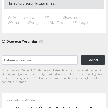
bir editörü sorumlu tutulamaz...
#Köy
#Mahalle
#Tarım
#Hayvancılık
#Orman
#Yangın
#Okul Taşıtı
#Enflasyon
Okuyucu Yorumları
(0)
Gönder
Yorum yazarak Topluluk Kuralları’nı kabul etmiş bulunuyor ve torostimes.com.tr
sitesine yaptığınız yorumunuzla ilgili doğrudan veya dolaylı tüm sorumluluğu tek
başınıza üstleniyorsunuz. Yazılan tüm yorumlardan site yönetimi hiçbir şekilde
sorumlu tutulamaz.
Anasayfa
Gündem