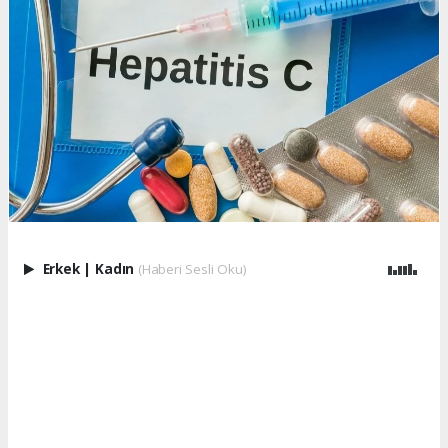
Erkek
|
Kadın
(Haberi Sesli Oku)