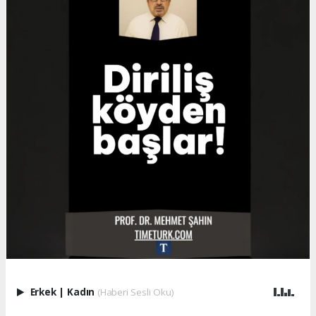
Erkek
|
Kadın
(Haberi Sesli Oku)