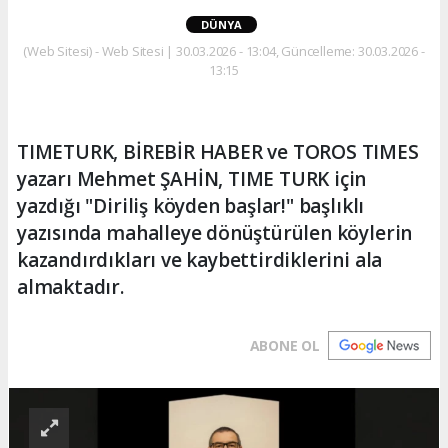
DÜNYA
(Web Sitesi) - Web Sitesi | 30.03.2026 - 13:04, Güncelleme: 30.03.2026 -
13:15
TIMETURK, BİREBİR HABER ve TOROS TIMES
yazarı Mehmet ŞAHİN, TIME TURK için
yazdığı "Diriliş köyden başlar!" başlıklı
yazısında mahalleye dönüştürülen köylerin
kazandırdıkları ve kaybettirdiklerini ala
almaktadır.
ABONE OL