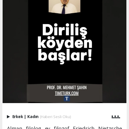
Erkek
|
Kadın
(Haberi Sesli Oku)
Alman filolog ev filozof Friedrich Nietzsche