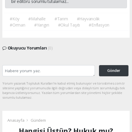
bir editörü sorumlu tutulamaz...
#Köy
#Mahalle
#Tarım
#Hayvancılık
#Orman
#Yangın
#Okul Taşıtı
#Enflasyon
Okuyucu Yorumları
(0)
Gönder
Yorum yazarak Topluluk Kuralları’nı kabul etmiş bulunuyor ve torostimes.com.tr
sitesine yaptığınız yorumunuzla ilgili doğrudan veya dolaylı tüm sorumluluğu tek
başınıza üstleniyorsunuz. Yazılan tüm yorumlardan site yönetimi hiçbir şekilde
sorumlu tutulamaz.
Anasayfa
Gündem
Hangisi Üstün? Hukuk mu?