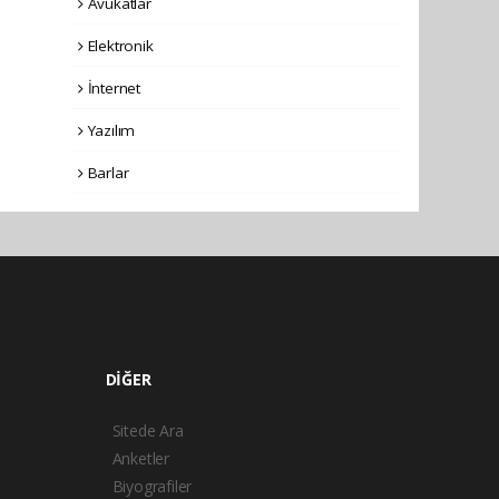
Avukatlar
Elektronik
İnternet
Yazılım
Barlar
DİĞER
Sitede Ara
Anketler
Biyografiler