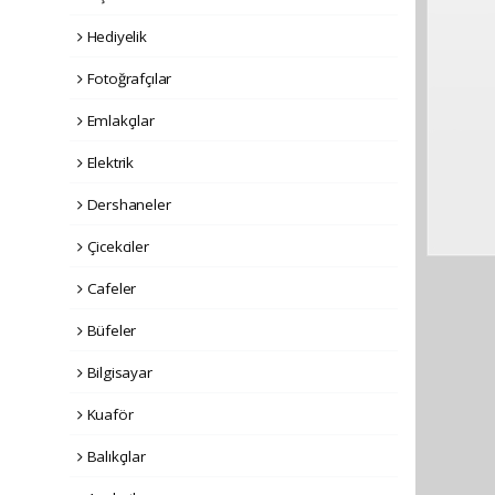
Hediyelik
Fotoğrafçılar
Emlakçılar
Elektrik
Dershaneler
Çicekciler
Cafeler
Büfeler
Bilgisayar
Kuaför
Balıkçılar