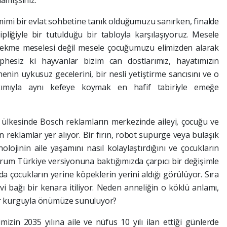
mamışsınız.
mimi bir evlat sohbetine tanık olduğumuzu sanırken, finalde
liğiyle bir tutulduğu bir tabloyla karşılaşıyoruz. Mesele
çekme meselesi değil mesele çocuğumuzu elimizden alarak
phesiz ki hayvanlar bizim can dostlarımız, hayatımızın
enin uykusuz gecelerini, bir nesli yetiştirme sancısını ve o
ımıyla aynı kefeye koymak en hafif tabiriyle emeğe
 ülkesinde Bosch reklamların merkezinde aileyi, çocuğu ve
 reklamlar yer alıyor. Bir fırın, robot süpürge veya bulaşık
olojinin aile yaşamını nasıl kolaylaştırdığını ve çocukların
um Türkiye versiyonuna baktığımızda çarpıcı bir değişimle
da çocukların yerine köpeklerin yerini aldığı görülüyor. Sıra
 bağı bir kenara itiliyor. Neden anneliğin o köklü anlamı,
bir kurguyla önümüze sunuluyor?
mizin 2035 yılına aile ve nüfus 10 yılı ilan ettiği günlerde