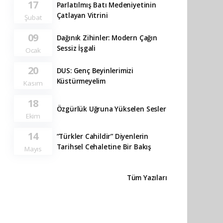
17
Parlatılmış Batı Medeniyetinin
Çatlayan Vitrini
Şubat
09
Dağınık Zihinler: Modern Çağın
Sessiz İşgali
Ocak
20
DUS: Genç Beyinlerimizi
Küstürmeyelim
Kasım
18
Özgürlük Uğruna Yükselen Sesler
Ekim
14
“Türkler Cahildir” Diyenlerin
Tarihsel Cehaletine Bir Bakış
Mayıs
Tüm Yazıları