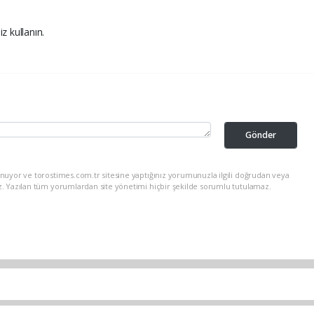
iz kullanın.
Gönder
nuyor ve torostimes.com.tr sitesine yaptığınız yorumunuzla ilgili doğrudan veya
z. Yazılan tüm yorumlardan site yönetimi hiçbir şekilde sorumlu tutulamaz.