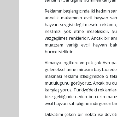
sandınız? Sandığınız bu milleti tanıya
Reklamın başlangıcında iki kadının sa
annelik makamının evcil hayvan sahip
hayvan sevgisi değil mesele reklam 
neslimizi yok etme meselesidir. Şü
vazgeçilmez renkleridir. Ancak bir ann
muazzam varlığı evcil hayvan bak
hürmetsizliktir.
Almanya İngiltere ve pek çok Avrupa
geleneksel anne mirasını baş tacı eden
makinası reklamı izlediğimizde o tekn
mutluluğunu görüyoruz. Ancak bu dur
karşılaşıyoruz. Türkiye’deki reklamlar
bize geldiğinde neden bu derin manevi
evcil hayvan sahipliğine indirgenen 
Dikkatimi çeken bir nokta ise devleti