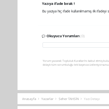
Yazıya ifade bırak !
Bu yazıya hiç ifade kullanılmamış ilk ifadeyi s
Okuyucu Yorumları
(0)
Yorum yazarak Topluluk Kuralları’nı kabul etmiş bulu
dolaylı tüm sorumluluğu tek başınıza üstleniyorsunu
Anasayfa
Yazarlar
Seher TAHSİN
Yazı Detayı