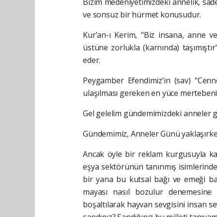
Bizim medeniyetimizdeki annelik, sadec
ve sonsuz bir hürmet konusudur.
Kur’an-ı Kerim, "Biz insana, anne v
üstüne zorlukla (karnında) taşımıştır
eder.
Peygamber Efendimiz’in (sav) "Cennet
ulaşılması gereken en yüce mertebeni
Gel gelelim gündemimizdeki anneler
Gündemimiz, Anneler Günü yaklaşırke
Ancak öyle bir reklam kurgusuyla karş
eşya sektörünün tanınmış isimlerinden
bir yana bu kutsal bağı ve emeği ba
mayası nasıl bozulur denemesine g
boşaltılarak hayvan sevgisini insan s