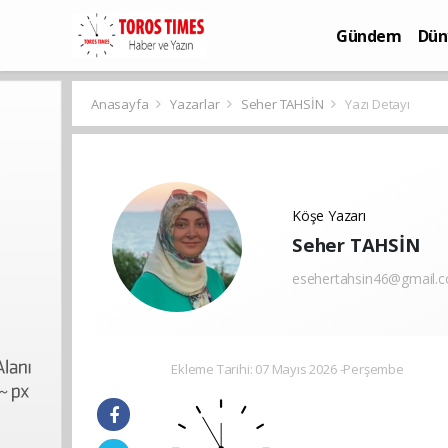
Gündem
Dün
Bilim-Teknoloj
Anasayfa
Yazarlar
Seher TAHSİN
Yazı Detayı
Köşe Yazarı
Seher TAHSİN
esehertahsin46@gmail.
Ekleme Tarihi: 07 Mayıs 2026 -Perşembe