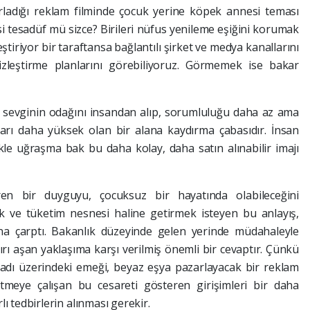
ladığı reklam filminde çocuk yerine köpek annesi teması
esi tesadüf mü sizce? Birileri nüfus yenileme eşiğini korumak
eştiriyor bir taraftansa bağlantılı şirket ve medya kanallarını
tsizleştirme planlarını görebiliyoruz. Görmemek ise bakar
e sevginin odağını insandan alıp, sorumluluğu daha az ama
rları daha yüksek olan bir alana kaydırma çabasıdır. İnsan
kle uğraşma bak bu daha kolay, daha satın alınabilir imajı
en bir duyguyu, çocuksuz bir hayatında olabileceğini
ik ve tüketim nesnesi haline getirmek isteyen bu anlayış,
 çarptı. Bakanlık düzeyinde gelen yerinde müdahaleyle
ırı aşan yaklaşıma karşı verilmiş önemli bir cevaptır. Çünkü
vladı üzerindeki emeği, beyaz eşya pazarlayacak bir reklam
tmeye çalışan bu cesareti gösteren girişimleri bir daha
ı tedbirlerin alınması gerekir.