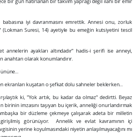
e bir gün hatırlanan bir takvim yaprağı değil ilahi bir emir
e babasına iyi davranmasını emrettik. Annesi onu, zorluk
" (Lokman Suresi, 14) ayetiyle bu emeğin kutsiyetini tescil
 annelerin ayakları altındadır" hadis-i şerifi ise anneyi,
n anahtarı olarak konumlandırır.
 gününe…
n ekranları kuşatan o şefkat dolu sahneler beklerken…
ılaştık ki, "Yok artık, bu kadar da olmaz" dedirtti. Beyaz
 birinin imzasını taşıyan bu içerik, anneliği onurlandırmak
mbaşka bir düzleme çekmeye çalışarak adeta bir milletin
irişilmiş görünüyor. Annelik ve evlat kavramının içi
evgisinin yerine koyulmasındaki niyetin anlaşılmayacağını mı