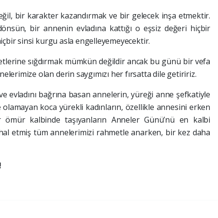
eğil, bir karakter kazandırmak ve bir gelecek inşa etmektir.
önsün, bir annenin evladına kattığı o eşsiz değeri hiçbir
hiçbir sinsi kurgu asla engelleyemeyecektir.
etlerine sığdırmak mümkün değildir ancak bu günü bir vefa
lerimize olan derin saygımızı her fırsatta dile getiririz.
ve evladını bağrına basan annelerin, yüreği anne şefkatiyle
lamayan koca yürekli kadınların, özellikle annesini erken
 ömür kalbinde taşıyanların Anneler Günü’nü en kalbi
ihal etmiş tüm annelerimizi rahmetle anarken, bir kez daha
!