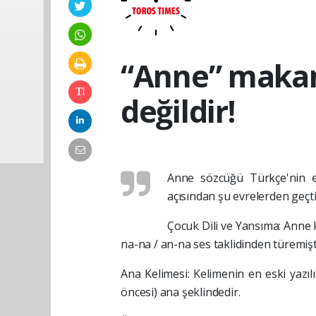
“Anne” makam
değildir!
Anne sözcüğü Türkçe'nin en
açısından şu evrelerden geçti
Çocuk Dili ve Yansıma: Anne k
na-na / an-na ses taklidinden türemişt
Ana Kelimesi: Kelimenin en eski yazıl
öncesi) ana şeklindedir.