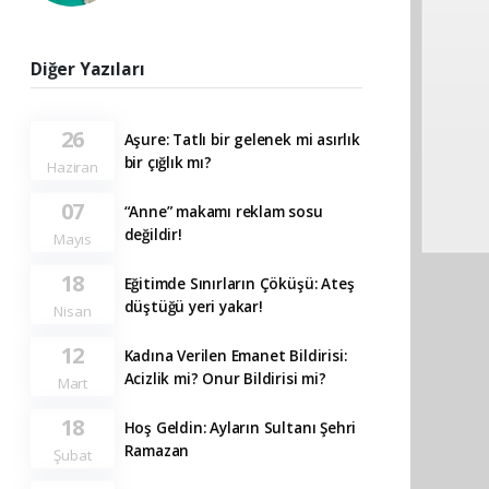
Diğer Yazıları
26
Aşure: Tatlı bir gelenek mi asırlık
bir çığlık mı?
Haziran
07
“Anne” makamı reklam sosu
değildir!
Mayıs
18
Eğitimde Sınırların Çöküşü: Ateş
düştüğü yeri yakar!
Nisan
12
Kadına Verilen Emanet Bildirisi:
Acizlik mi? Onur Bildirisi mi?
Mart
18
Hoş Geldin: Ayların Sultanı Şehri
Ramazan
Şubat