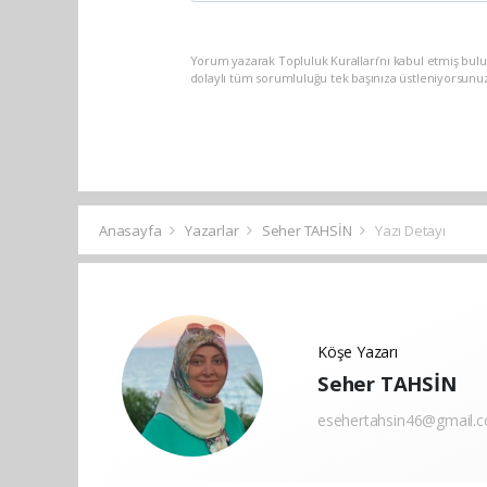
Yorum yazarak Topluluk Kuralları’nı kabul etmiş bulu
dolaylı tüm sorumluluğu tek başınıza üstleniyorsunu
Anasayfa
Yazarlar
Seher TAHSİN
Yazı Detayı
Köşe Yazarı
Seher TAHSİN
esehertahsin46@gmail.