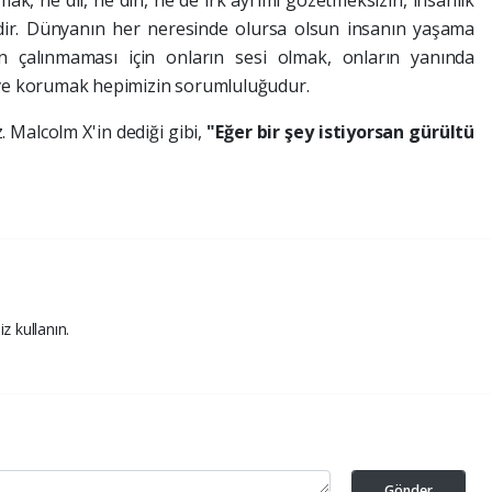
ak, ne dil, ne din, ne de ırk ayrımı gözetmeksizin, insanlık
dir. Dünyanın her neresinde olursa olsun insanın yaşama
in çalınmaması için onların sesi olmak, onların yanında
ve korumak hepimizin sorumluluğudur.
 Malcolm X'in dediği gibi,
"Eğer bir şey istiyorsan gürültü
iz kullanın.
Gönder