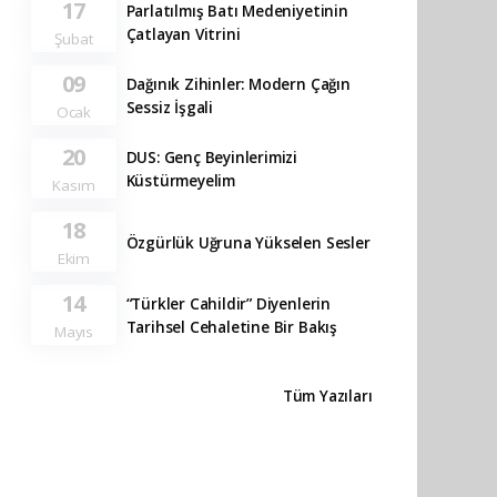
17
Parlatılmış Batı Medeniyetinin
Çatlayan Vitrini
Şubat
09
Dağınık Zihinler: Modern Çağın
Sessiz İşgali
Ocak
20
DUS: Genç Beyinlerimizi
Küstürmeyelim
Kasım
18
Özgürlük Uğruna Yükselen Sesler
Ekim
14
“Türkler Cahildir” Diyenlerin
Tarihsel Cehaletine Bir Bakış
Mayıs
Tüm Yazıları