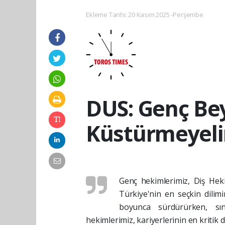
Ekleme Tarihi: 20 Kasım 2025 -Perşembe
DUS: Genç Bey
Küstürmeyel
Genç hekimlerimiz, Diş Heki
Türkiye'nin en seçkin dilimi
boyunca sürdürürken, sın
hekimlerimiz, kariyerlerinin en kriti