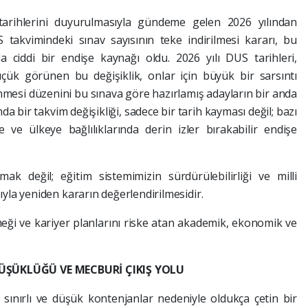
arihlerini duyurulmasıyla gündeme gelen 2026 yılından
takvimindeki sınav sayısının teke indirilmesi kararı, bu
da ciddi bir endişe kaynağı oldu. 2026 yılı DUS tarihleri,
çük görünen bu değişiklik, onlar için büyük bir sarsıntı
lenmesi düzenini bu sınava göre hazırlamış adayların bir anda
da bir takvim değişikliği, sadece bir tarih kayması değil; bazı
e ve ülkeye bağlılıklarında derin izler bırakabilir endişe
mak değil; eğitim sistemimizin sürdürülebilirliği ve milli
sıyla yeniden kararın değerlendirilmesidir.
emeği ve kariyer planlarını riske atan akademik, ekonomik ve
ŞÜKLÜĞÜ VE MECBURİ ÇIKIŞ YOLU
sınırlı ve düşük kontenjanlar nedeniyle oldukça çetin bir