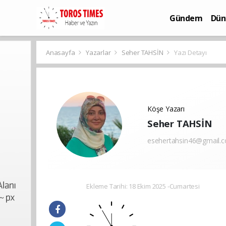
Gündem
Dün
Bilim-Teknoloj
Anasayfa
Yazarlar
Seher TAHSİN
Yazı Detayı
Köşe Yazarı
Seher TAHSİN
esehertahsin46@gmail.
Ekleme Tarihi: 18 Ekim 2025 -Cumartesi