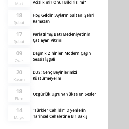
Acizlik mi? Onur Bildirisi mi?
Mart
18
Hoş Geldin: Ayların Sultanı Şehri
Ramazan
Şubat
17
Parlatılmış Batı Medeniyetinin
Çatlayan Vitrini
Şubat
09
Dağınık Zihinler: Modern Çağın
Sessiz İşgali
Ocak
20
DUS: Genç Beyinlerimizi
Küstürmeyelim
Kasım
18
Özgürlük Uğruna Yükselen Sesler
Ekim
14
“Türkler Cahildir” Diyenlerin
Tarihsel Cehaletine Bir Bakış
Mayıs