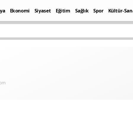
ya
Ekonomi
Siyaset
Eğitim
Sağlık
Spor
Kültür-San
i
Yaşam
com