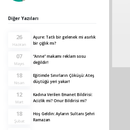
Diğer Yazıları
26
Aşure: Tatlı bir gelenek mi asırlık
bir çığlık mı?
Haziran
07
“Anne” makamı reklam sosu
değildir!
Mayıs
18
Eğitimde Sınırların Çöküşü: Ateş
düştüğü yeri yakar!
Nisan
12
Kadına Verilen Emanet Bildirisi:
Acizlik mi? Onur Bildirisi mi?
Mart
18
Hoş Geldin: Ayların Sultanı Şehri
Ramazan
Şubat