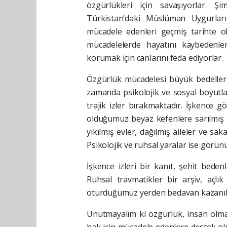
özgürlükleri için savaşıyorlar. Şi
Türkistan’daki Müslüman Uygurlar
mücadele edenleri geçmiş tarihte o
mücadelelerde hayatını kaybedenle
korumak için canlarını feda ediyorlar.
Özgürlük mücadelesi büyük bedeller ve
zamanda psikolojik ve sosyal boyutlar
trajik izler bırakmaktadır. İşkence gö
olduğumuz beyaz kefenlere sarılmış y
yıkılmış evler, dağılmış aileler ve sa
Psikolojik ve ruhsal yaralar ise görü
İşkence izleri bir kanıt, şehit beden
Ruhsal travmatikler bir arşiv, açl
oturduğumuz yerden bedavan kazanılan
Unutmayalım ki özgürlük, insan olma