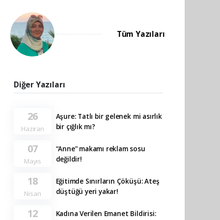
Tüm Yazıları
Diğer Yazıları
26
Aşure: Tatlı bir gelenek mi asırlık
bir çığlık mı?
Haziran
07
“Anne” makamı reklam sosu
değildir!
Mayıs
18
Eğitimde Sınırların Çöküşü: Ateş
düştüğü yeri yakar!
Nisan
12
Kadına Verilen Emanet Bildirisi: