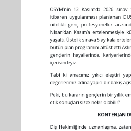
ÖSYM’nin 13 Kasım’da 2026 sınav t
itibaren uygulanması planlanan DUS 
nitelikli genç profesyoneller arasın
Nisan’dan Kasım’a ertelenmesiyle kü
yaşattı. Üstelik sınava 5 ay kala erte
bütün plan programını altüst etti Aslın
gençlerin hayallerinde, kariyerlerind
içerisindeyiz.
Tabi ki amacımız yıkıcı eleştiri yap
değerlerimiz adına yapıcı bir bakış açı
Peki, bu kararın gençlerin bir yıllık 
etik sonuçları sizce neler olabilir?
KONTENJAN DÜ
Diş Hekimliğinde uzmanlaşma, zaten 