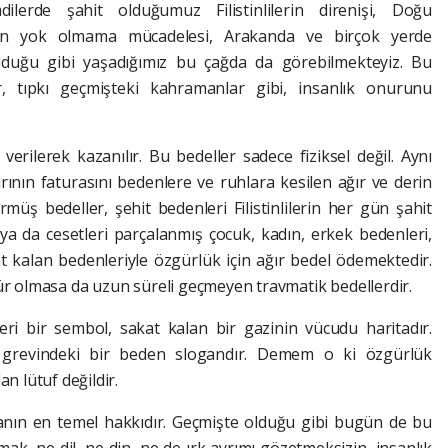
mdilerde şahit olduğumuz Filistinlilerin direnişi, Doğu
ın yok olmama mücadelesi, Arakanda ve birçok yerde
lduğu gibi yaşadığımız bu çağda da görebilmekteyiz. Bu
r, tıpkı geçmişteki kahramanlar gibi, insanlık onurunu
rilerek kazanılır. Bu bedeller sadece fiziksel değil. Aynı
ının faturasını bedenlere ve ruhlara kesilen ağır ve derin
rmüş bedeller, şehit bedenleri Filistinlilerin her gün şahit
a da cesetleri parçalanmış çocuk, kadın, erkek bedenleri,
kat kalan bedenleriyle özgürlük için ağır bedel ödemektedir.
nür olmasa da uzun süreli geçmeyen travmatik bedellerdir.
leri bir sembol, sakat kalan bir gazinin vücudu haritadır.
ık grevindeki bir beden slogandır. Demem o ki özgürlük
 lütuf değildir.
nın en temel hakkıdır. Geçmişte olduğu gibi bugün de bu