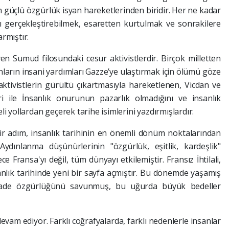
n güçlü özgürlük isyan hareketlerinden biridir. Her ne kadar
gerçekleştirebilmek, esaretten kurtulmak ve sonrakilere
rmıştır.
en Sumud filosundaki cesur aktivistlerdir. Birçok milletten
nların insani yardımları Gazze’ye ulaştırmak için ölümü göze
ktivistlerin gürültü çıkartmasıyla hareketlenen, Vicdan ve
ri ile İnsanlık onurunun pazarlık olmadığını ve insanlık
i yollardan geçerek tarihe isimlerini yazdırmışlardır.
bir adım, insanlık tarihinin en önemli dönüm noktalarından
 Aydınlanma düşünürlerinin "özgürlük, eşitlik, kardeşlik"
ce Fransa'yı değil, tüm dünyayı etkilemiştir. Fransız İhtilali,
nlık tarihinde yeni bir sayfa açmıştır. Bu dönemde yaşamış
ifade özgürlüğünü savunmuş, bu uğurda büyük bedeller
m ediyor. Farklı coğrafyalarda, farklı nedenlerle insanlar