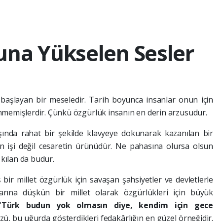
una Yükselen Sesler
e başlayan bir meseledir. Tarih boyunca insanlar onun için
nmemişlerdir. Çünkü özgürlük insanın en derin arzusudur.
nda rahat bir şekilde klavyeye dokunarak kazanılan bir
ın işi değil cesaretin ürünüdür. Ne pahasına olursa olsun
 kılan da budur.
 bir millet özgürlük için savaşan şahsiyetler ve devletlerle
larına düşkün bir millet olarak özgürlükleri için büyük
"Türk budun yok olmasın diye, kendim için gece
zü, bu uğurda gösterdikleri fedakârlığın en güzel örneğidir.