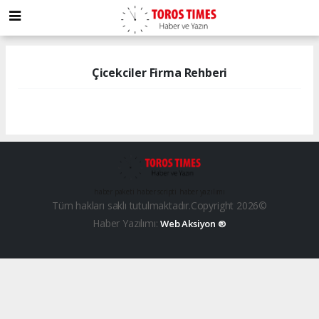
Çicekciler Firma Rehberi
haber paketi
haber scripti
haber yazılımı
Tüm hakları saklı tutulmaktadır.Copyright 2026©
Haber Yazılımı:
Web Aksiyon ®